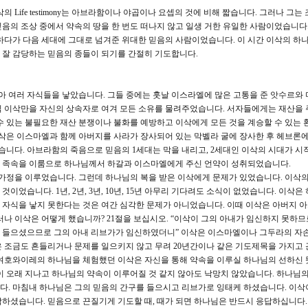
 Life testimony는 아브라함이나 야곱이나 요셉의 것에 비해 짧습니다. 그러나 그
음의 조상 중에서 약속의 땅을 한 번도 떠나지 않고 일생 거한 유일한 사람이었습니다.
하다가 다음 세대에 그대로 넘겨준 위대한 믿음의 사람이었습니다. 이 시간 이삭의 하나
 잘 감당하는 믿음의 종들이 되기를 간절히 기도합니다.
아 여러 자식들을 낳았습니다. 그들 중에는 훗날 이스라엘에 많은 고통을 준 앗수르와
직 이삭만을 자신의 상속자로 여겨 모든 소유를 물려주었습니다. 서자들에게는 재산을 
수 있는 불필요한 재산 분쟁이나 불화를 예방하고 이삭에게 모든 것을 계승할 수 있는 
이삭은 이스마엘과 함께 아버지를 사라가 장사되어 있는 막벨라 굴에 장사한 후 헤브론
였습니다. 아브라함의 죽음으로 믿음의 1세대는 막을 내리고, 2세대인 이삭의 시대가 
 두 족속을 이룸으로 하나님께서 하갈과 이스마엘에게 주신 언약이 성취되었습니다.
가정을 이루었습니다. 그런데 하나님의 복을 받은 이삭에게 문제가 있었습니다. 이삭의
었습니다. 1년, 2년, 3년, 10년, 15년 아무리 기다려도 소식이 없었습니다. 이삭은
 자식을 낳지 못한다는 것은 여간 심각한 문제가 아니었습니다. 이때 이삭은 아버지 
나 이삭은 어떻게 했습니까? 21절을 보십시오. “이삭이 그의 아내가 임신하지 못하므
 들으셨으므로 그의 아내 리브가가 임신하였더니” 이삭은 이스마엘이나 그두라의 자
은 조금도 흔들리거나 문제를 일으키지 않고 무려 20년간이나 같은 기도제목을 가지고
 여호와이레의 하나님을 체험했던 이삭은 자신을 통해 약속을 이루실 하나님의 선하신 
이 오래 지나고 하나님의 약속이 이루어질 것 같지 않아도 낙망치 않았습니다. 하나님의
다. 마침내 하나님은 그의 믿음의 간구를 들으시고 리브가로 잉태케 하셨습니다. 이삭
하셨습니다. 믿음으로 끈질기게 기도할 때, 때가 되면 하나님은 반드시 응답하십니다