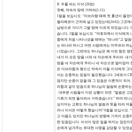
II. 우물 파는 이삭 (26장)
첫째, 약속의 땅에 거하라(1-11)
1절을 보십시오. “아브라함 때에 첫 흉년이 들었
엘라해로이 근처에 살고 있었는데(24:62) 그곳
남방으로 가다가 그랄 땅에 이르게 되었습니다. 
습니다. 2절을 보십시오. “여호와께서 이삭에게 
함에게 처음 나타나셨을 때에는 “떠나라”고 말
는 떠나라 하시고 어떤 사람에게는 머무르라 하십
니었습니다. 그런데도 하나님은 왜 이런 힘든 명령
내가 이 모든 땅을 너와 네 자손에게 주리라. 내
땅을 네 자손에게 주리니 네 자손으로 말미암아 
은 아브라함과 맺으신 약속이 아들 이삭에게 그
서는 순종하는 믿음이 필요했습니다. 2세로서 CB
많지만 순종이 없을 때 그 믿음은 이론적이 되어
라함과 같이 믿음으로 하나님의 말씀에 순종하는
대부분 사람들이 이런 상황이 되면 “말씀은 고맙
기회가 되면 돌아와서 거하겠습니다.” 하며 떠나
심지어는 교회도 하나님의 말씀과 뜻을 따라 머물
러나 이삭은 어떻게 했습니까? 6절을 보십시오.
고 아픔도 있지만 하나님의 방향에 기꺼이 순종하
한 믿음입니다. 이삭이 많은 일을 하지는 않았
손에게 넘겨주는 위대한 사명을 감당할 수 있었