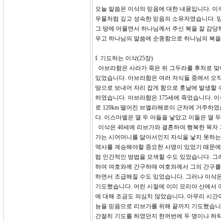
오늘 말씀은 이삭의 믿음에 대한 내용입니다. 이삭의
우물처럼 깊고 성숙한 믿음의 소유자였습니다. 믿
그 땅에 머물면서 하나님께서 주신 복을 잘 감당
우고 하나님의 말씀에 순종함으로 하나님의 복을
I. 기도하는 이삭(25장)
아브라함은 사라가 죽은 뒤 그두라를 후처로 맞
있었습니다. 아브라함은 여러 자식들 중에서 오
땅으로 보내어 자리 잡게 함으로 훗날에 발생할 
하였습니다. 아브라함은 175세에 죽었습니다. 
로 120km 떨어진 브엘라해로이 근처에 거주하
다. 이스마엘은 열 두 아들을 낳았고 이들은 열
이삭은 40세에 리브가와 결혼하여 행복한 목자 
가는 시어머니를 닮아서인지 자식을 낳지 못하는 것이
역사를 계승해야할 중요한 사명이 있었기 때문에
럼 인간적인 방법을 모색할 수도 있었습니다. 그러
하여 여호와께 간구하매 여호와께서 그의 간구를
하면서 조급해질 수도 있었습니다. 그러나 이삭
기도했습니다. 어린 시절에 이미 모리아 산에서
에 대해 조금도 의심치 않았습니다. 아무리 시간
능을 믿음으로 리브가를 위해 끝까지 기도했습니
간절히 기도를 하였던지 한꺼번에 두 명이나 허락