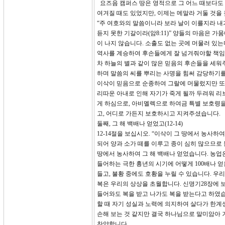
요즈음 캠퍼스 땅은 영적으로 그 어느 때보다도
여겨질 때도 있었지만, 이제는 메말라 거둘 것을
“주 여호와의 말씀이니라 보라 날이 이를지라 내
듣지 못한 기갈이라(암8:11)” 양들의 마음은 
이 나지 않습니다. 소출도 없는 곳에 머물러 있
역사를 계승하여 후손들에게 잘 넘겨줘야할 책임이
차 하늘의 별과 같이 많은 믿음의 후손들을 세워
하며 말씀의 씨를 뿌리는 사명을 힘써 감당하기
이삭이 믿음으로 순종하여 그랄에 머물렀지만 또 
리따운 아내로 인해 자기가 죽게 될까 두려워 리
게 하심으로, 아비멜렉으로 하여금 특별 보호령
고, 어디로 가든지 보호하시고 지켜주셨습니다.
둘째, 그 해 백배나 얻었고(12-14)
12-14절을 보십시오. “이삭이 그 땅에서 농사
되어 양과 소가 떼를 이루고 종이 심히 많으므로
땅에서 농사하여 그 해 백배나 얻었습니다. 농업
들어하는 극한 흉년의 시기에 어떻게 100배나 
들고, 불황 중에도 호황을 누릴 수 있습니다. 
복은 우리의 상상을 초월합니다. 신명기28장에 
들어와도 복을 받고 나가도 복을 받는다고 하였습
할 때 자기 성실과 노력에 의지하여 살다가 한계
손해 보는 것 같지만 결국 하나님으로 말미암아 
찬양합니다.