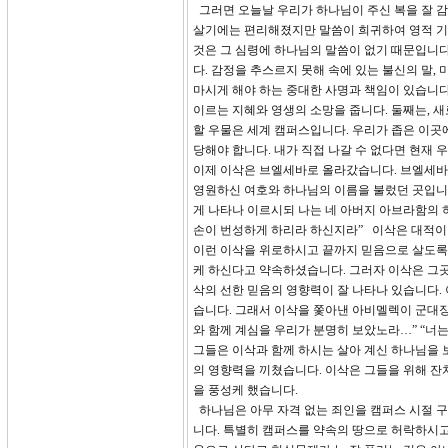
그러면 오늘날 우리가 하나님이 주신 복을 잘 감
살기에는 편리해졌지만 말씀이 희귀하여 영적 기
것은 그 심령에 하나님의 말씀이 없기 때문입니다
다. 감정을 추스르지 못해 속에 있는 불신의 말,
마시게 해야 하는 중대한 사명과 책임이 있습니다
이르는 지혜와 영생의 소망을 줍니다. 둘째는, 
할 우물은 세계 캠퍼스입니다. 우리가 좁은 이곳
당해야 합니다. 내가 직접 나갈 수 없다면 현재
이제 이삭은 브엘세바로 올라갔습니다. 브엘세바
영원하신 여호와 하나님의 이름을 불렀던 곳입니다
게 나타나 이르시되 나는 네 아버지 아브라함의 
손이 번성하게 하리라 하신지라” 이삭은 대적이 
이런 이삭을 위로하시고 끝까지 믿음으로 살도록
케 하신다고 약속하셨습니다. 그러자 이삭은 그곳
삭의 선한 믿음의 영향력이 잘 나타나 있습니다.
습니다. 그래서 이삭을 쫓아낸 아비멜렉이 군대장
와 함께 계심을 우리가 분명히 보았노라…” “너는
그들은 이삭과 함께 하시는 살아 계신 하나님을 
의 영향력을 끼쳤습니다. 이삭은 그들을 위해 잔
을 풍성케 했습니다.
하나님은 아무 자격 없는 죄인을 캠퍼스 시절 
니다. 특별히 캠퍼스를 약속의 땅으로 허락하시고