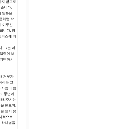
다지 밭으로
였습니다.
의 말씀을
 좀처럼 싹
데 이루신
합니다. 장
캠퍼스에 거
. 그는 아
비멜렉이 보
 기뻐하시
침내 거부가
이삭은 그
 사람이 힘
에도 풍년이
 내려주시는
을 받으며,
을 믿지 못
일시적으로
는 하나님을