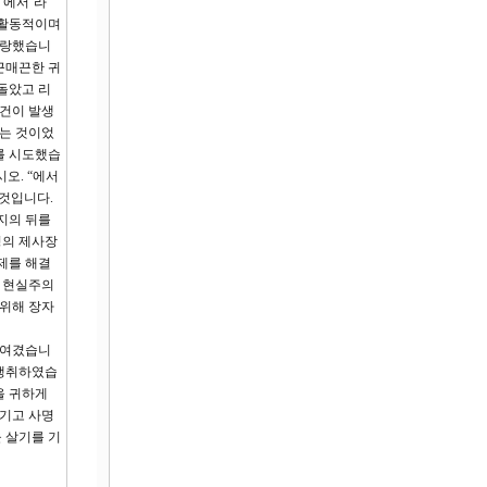
‘에서’라
 활동적이며
사랑했습니
끈매끈한 귀
돌았고 리
사건이 발생
있는 것이었
를 시도했습
오. “에서
 것입니다.
지의 뒤를
정의 제사장
제를 해결
는 현실주의
 위해 장자
 여겼습니
 쟁취하였습
을 귀하게
여기고 사명
 살기를 기