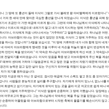
더니 그 땅에 또 흉년이 들매 이삭이 그랄로 가서 블레셋 왕 아비멜렉에게 이르렀더니”
에서 거의 한 세대 만에 찾아온 극심한 흉년을 만나게 되었습니다. 이삭은 흉년을 피해 
여기서 조금만 더 가면 애굽에 이르게 됩니다. 그런데 이때 하나님께서 이삭에게 나타
나타나 이르시되 애굽으로 내려가지 말고 내가 네게 지시하는 땅에 거주하라(2).” 하나
씀하시더니, 이삭에게 처음 나타나셔서는 “거주하라”고 말씀하셨습니다. 하나님은 어떤
니다. 아브라함이 떠나는 것이 쉽지 않았던 것처럼, 이삭이 그 땅에 거주하는 것도 쉬운
을 하시는 것입니까? 3,4절을 보십시오. “이 땅에 거류하면 내가 너와 함께 있어 네게
가 네 아버지 아브라함에게 맹세한 것을 이루어 네 자손을 하늘의 별과 같이 번성하게 하
천하 만민이 복을 받으리라.” 이 약속은 하나님이 아브라함에게 하신 바로 그 약속입니
대로 전달되기를 바라셨습니다. 이삭이 믿음을 확증 받고 아브라함에게 주신 복을 계승
F 때부터 센타에 거하며 1:1말씀공부도 하고 많은 것을 보면서 자랐기 때문에 머리로 
, 경건의 능력은 없고 입만 살아 있는 구신자가 되어버릴 위험이 있습니다. 하나님은 이
 자가 되기를 원하셨습니다.
지만 지금은 때가 아닌 것 같네요. 잠시만 애굽에 가서 스펙도 쌓고 돈도 좀 모아가지
갑니다. 사람들은 본능적으로 실리를 추구합니다. 자기에게 유익이 있느냐, 없느냐를 
며 희생하고 섬기기보다, 자기에게 유익이 있는 곳을 골라 이곳 저곳으로 쉽게 떠나 버
 “이삭이 그랄에 거주하였더니” 이삭은 말씀에 순종하여 그 땅에 거했습니다. 당장에는 
여 머무르고자 했습니다. 그는 하나님께서 약속하신 복을 주실 것을 믿었습니다. 이는
지만 순종하여 머물렀을 때 아브라함으로부터 시작된 축복의 물줄기를 훼손시키지 않고 
습니다.