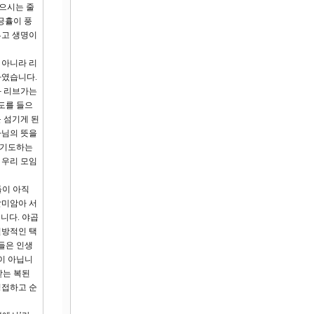
들으시는 줄
긍휼이 풍
루고 생명이
 아니라 리
하였습니다.
과 리브가는
도를 들으
 섬기게 된
나님의 뜻을
 기도하는
 우리 모임
들이 아직
말미암아 서
니다. 야곱
일방적인 택
들은 인생
이 아닙니
받는 복된
영접하고 순