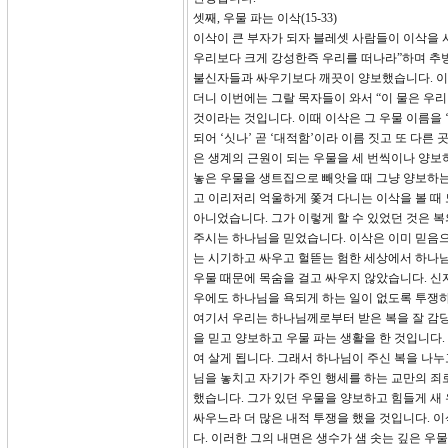
셋째, 우물 파는 이삭(15-33)
이삭이 큰 부자가 되자 블레셋 사람들이 이삭을 
우리보다 크게 강성한즉 우리를 떠나라”하며 추방
불신자들과 싸우기보다 깨끗이 양보했습니다. 이삭
더니 이번에는 그랄 목자들이 와서 “이 물은 우
것이라는 것입니다. 이때 이삭은 그 우물 이름을 
되어 ‘싯나’ 곧 ‘대적함’이라 이름 짓고 또 다
은 생계의 근원이 되는 우물을 세 번씩이나 양보
놓은 우물을 생트집으로 빼앗을 때 그냥 양보하는
고 이리저리 억울하게 쫓겨 다니는 이삭을 볼 때 
아니었습니다. 그가 이렇게 할 수 있었던 것은 복
주시는 하나님을 믿었습니다. 이삭은 이미 믿음으
는 시기하고 싸우고 헐뜯는 험한 세상에서 하나님
우물 때문에 목숨을 걸고 싸우지 않았습니다. 신
우에도 하나님을 욕되게 하는 일이 없도록 투쟁
여기서 우리는 하나님께로부터 받은 복을 잘 감당
을 믿고 양보하고 우물 파는 생활을 한 것입니다.
여 살게 됩니다. 그래서 하나님이 주신 복을 나
님을 놓치고 자기가 주인 행세를 하는 교만의 죄
했습니다. 그가 있던 우물을 양보하고 힘들게 새
싸우느라 더 많은 내적 투쟁을 했을 것입니다. 
다. 이러한 그의 내면은 생수가 샘 솟는 깊은 우