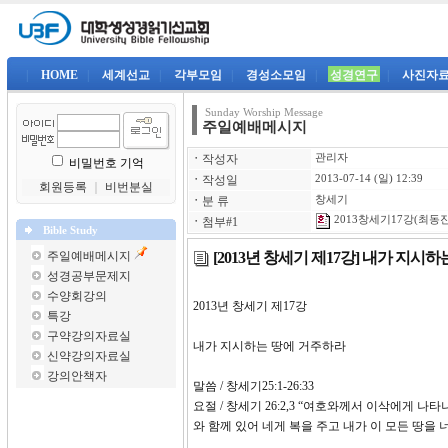
|
HOME
|
세계선교
|
각부모임
|
경성소모임
|
성경연구
|
사진자
Sunday Worship Message
주일예배메시지
ㆍ
작성자
관리자
비밀번호 기억
ㆍ
작성일
2013-07-14 (일) 12:39
회원등록
｜
비번분실
ㆍ
분 류
창세기
2013창세기17강(최동진)
ㆍ
첨부#1
Bible Study
[2013년 창세기 제17강] 내가 지
주일예배메시지
성경공부문제지
수양회강의
2013년 창세기 제1
특강
구약강의자료실
내가 지시하는 땅에 거주하라
신약강의자료실
강의안책자
말씀 / 창세기25:1-26:33
요절 / 창세기 26:2,3 “여호와께서 이삭에게
와 함께 있어 네게 복을 주고 내가 이 모든 땅을