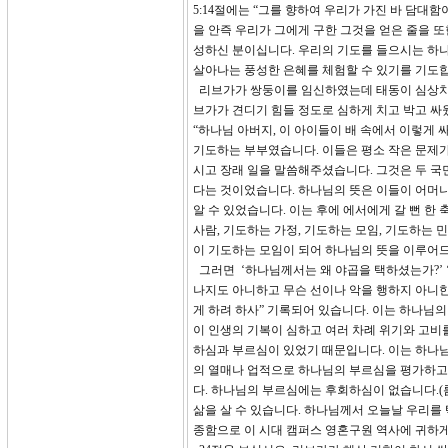
5:14절에는 “그를 향하여 우리가 가진 바 담
을 안즉 우리가 그에게 구한 그것을 얻은 줄을 
성하신 분이십니다. 우리의 기도를 들으시는 하
살아나는 풍성한 은혜를 체험할 수 있기를 기도
리브가가 쌍둥이를 임신하였는데 태동이 심상치가
브가가 견디기 힘들 정도로 심하게 치고 박고 싸
“하나님 아버지, 이 아이들이 배 속에서 이렇게
기도하는 부부였습니다. 이들은 평소 작은 문제
시고 장래 일을 말씀해주셨습니다. 그것은 두 국
다는 것이었습니다. 하나님의 뜻은 이들이 어머니
알 수 있었습니다. 이는 후에 에서에게 갈 뻔 
사람, 기도하는 가정, 기도하는 모임, 기도하는 
이 기도하는 모임이 되어 하나님의 뜻을 이루어드
그러면 ‘하나님께서는 왜 야곱을 택하셨는가?’ ‘
나지도 아니하고 무슨 선이나 악을 행하지 아니한
게 하려 하사” 기록되어 있습니다. 이는 하나님
이 인생의 기복이 심하고 여러 차례 위기와 고비
하심과 부르심이 있었기 때문입니다. 이는 하나
의 열매나 업적으로 하나님의 부르심을 평가하고
다. 하나님의 부르심에는 후회하심이 없습니다.(롬
삶을 살 수 있습니다. 하나님께서 오늘날 우리를
종함으로 이 시대 캠퍼스 영혼구원 역사에 귀하게