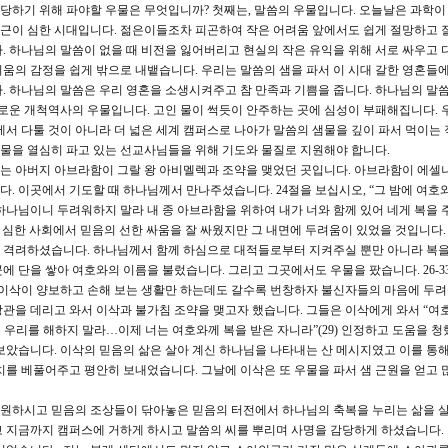
당하기 위해 파야할 우물은 무엇입니까? 첫째는, 말씀의 우물입니다. 오늘날은 과학
근이 심한 시대입니다. 젊은이들조차 피곤하여 작은 어려움 앞에서도 쉽게 절망하고 
. 하나님의 말씀이 없을 때 비전을 잃어버리고 현실의 작은 유익을 위해 서로 싸우고 
 미움의 감정을 쉽게 밖으로 내뱉습니다. 우리는 말씀의 샘을 파서 이 시대 갈한 영혼들
. 하나님의 말씀은 우리 영혼을 소생시켜주고 참 만족과 기쁨을 줍니다. 하나님의 말
새로운 개척역사의 우물입니다. 고인 물이 썩듯이 안주하는 곳에 심성이 부패해집니다. 
에서 다툴 것이 아니라 더 넓은 세계 캠퍼스로 나아가 말씀의 샘물을 깊이 파서 먹이는 
 우물을 열심히 파고 있는 선교사님들을 위해 기도와 물질로 지원해야 합니다.
는 아버지 아브라함이 그랄 왕 아비멜렉과 조약을 맺었던 곳입니다. 아브라함이 에셀
. 이곳에서 기도할 때 하나님께서 만나주셨습니다. 24절을 보십시오, “그 밤에 여호
하나님이니 두려워하지 말라 내 종 아브라함을 위하여 내가 너와 함께 있어 네게 복을 주
심한 사회에서 믿음의 선한 싸움을 잘 싸웠지만 그 내면에 두려움이 있었을 것입니다
 격려하셨습니다. 하나님께서 함께 하심으로 대적들로부터 지켜주실 뿐만 아니라 복을
에 단을 쌓아 여호와의 이름을 불렀습니다. 그리고 그곳에서도 우물을 팠습니다. 26-3
 이삭이 양보하고 손해 보는 생활만 하는데도 갈수록 번창하자 불신자들의 마음에 두
관을 데리고 와서 이삭과 불가침 조약을 맺고자 했습니다. 그들은 이삭에게 와서 “여
 우리를 해하지 말라…이제 너는 여호와께 복을 받은 자니라”(29) 인정하고 도움을 청
보았습니다. 이삭의 믿음의 삶은 살아 계신 하나님을 나타내는 산 메시지였고 이를 통해
치를 베풀어주고 평안히 보내었습니다. 그날에 이삭은 또 우물을 파서 샘 근원을 얻고 
구원하시고 믿음의 조상들이 닦아놓은 믿음의 터전에서 하나님의 축복을 누리는 삶을 
 지금까지 캠퍼스에 거하게 하시고 말씀의 씨를 뿌리며 사명을 감당하게 하셨습니다.