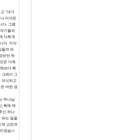
고 “네가
러나 이삭은
니다. 그랬
 자기들의
하게 다투게
니다. 이삭
힘들여 파
양보만 하
 것은 더욱
자체보다 복
 그래서 그
을 의식하고
은 어떤 경
는 하나님
신 복에 매
주신 하나
 파는 일을
기와 교만과
 이겼습니