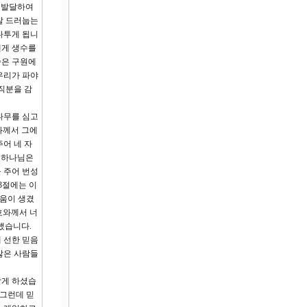
이 발달하여
잘 드러눕는
다투게 됩니
에게 생수를
씀은 구원에
우리가 파야
직분을 감
나무를 심고
와께서 그에
어 네 자
. 하나님은
 주어 번성
3절에는 이
려움이 생겼
호와께서 너
했습니다.
 선한 믿음
많은 사람들
살게 하셨습
 그런데 믿