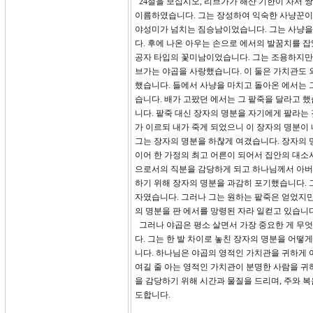
24절을 보십시오, 리브가가 해산 기한이 차서 쌍
이름하였습니다. 그는 장성하여 익숙한 사냥꾼이
야성미가 넘치는 짐승남이었습니다. 그는 사냥을
다. 후에 나온 아우는 손으로 에서의 발꿈치를 
공자 타입의 꽃미남이었습니다. 그는 조용하지만
브가는 야곱을 사랑했습니다. 이 둘은 가치관도 
했습니다. 들에서 사냥을 마치고 돌아온 에서는 
습니다. 배가 고팠던 에서는 그 팥죽을 달라고 
니다. 팥죽 대신 장자의 명분을 자기에게 팔라는 
가 이르되 내가 죽게 되었으니 이 장자의 명분이
그는 장자의 명분을 하찮게 여겼습니다. 장자의
이어 한 가정의 최고 어른이 되어서 집안의 대소
으로서의 직분을 감당하게 되고 하나님께서 아버
하기 위해 장자의 명분을 과감히 포기했습니다. 
자였습니다. 그러나 그는 원하는 팥죽은 얻었지만
의 명분을 판 에서를 망령된 자라 일컫고 있습니다
그러나 야곱은 평소 살면서 가장 중요한 게 무엇
다. 그는 한 발 차이로 놓친 장자의 명분을 어떻
니다. 하나님은 야곱의 영적인 가치관을 귀하게
여길 줄 아는 영적인 가치관이 분명한 사람을 귀
을 감당하기 위해 시간과 물질을 드리며, 주와 
도합니다.