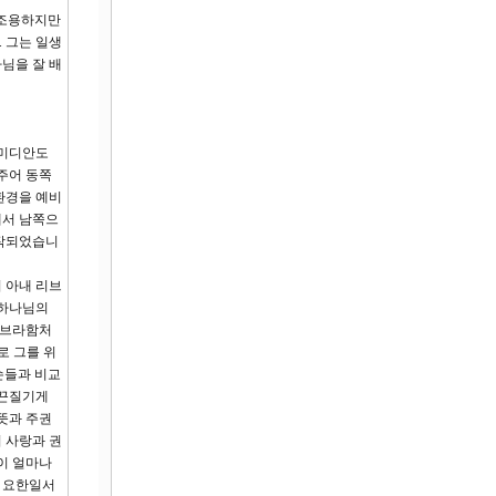
는 조용하지만
 그는 일생
님을 잘 배
 미디안도
주어 동쪽
환경을 예비
에서 남쪽으
시작되었습니
 아내 리브
 하나님의
아브라함처
로 그를 위
손들과 비교
 끈질기게
뜻과 주권
 사랑과 권
이 얼마나
. 요한일서