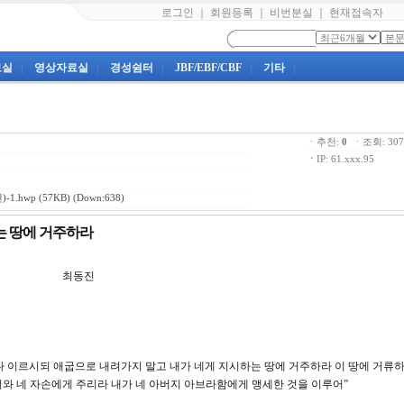
로그인
｜
회원등록
｜
비번분실
｜
현재접속자
료실
|
영상자료실
|
경성쉼터
|
JBF/EBF/CBF
|
기타
|
ㆍ추천:
0
ㆍ조회: 3
ㆍ
IP: 61.xxx.95
-1.hwp
(57KB) (Down:638)
시하는 땅에 거주하라
7강 최동진
 나타나 이르시되 애굽으로 내려가지 말고 내가 네게 지시하는 땅에 거주하라 이 땅에 거류
 너와 네 자손에게 주리라 내가 네 아버지 아브라함에게 맹세한 것을 이루어”