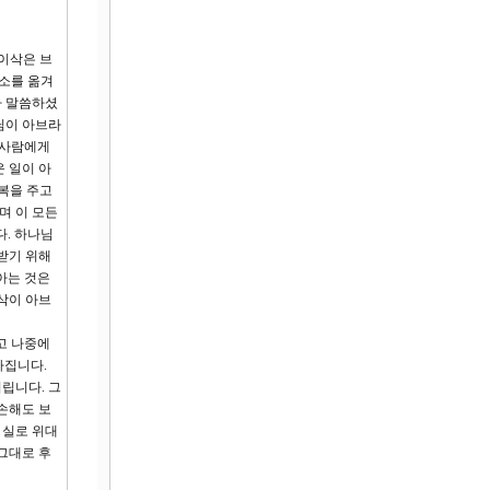
 이삭은 브
장소를 옮겨
나 말씀하셨
님이 아브라
 사람에게
 일이 아
 복을 주고
며 이 모든
다. 하나님
받기 위해
아는 것은
삭이 아브
고 나중에
따집니다.
립니다. 그
손해도 보
 실로 위대
그대로 후