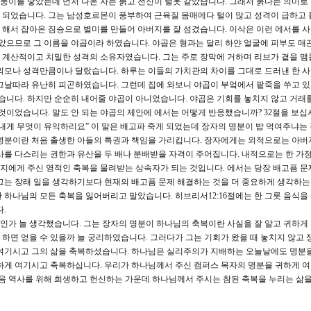
둥이를 낳았는데 먼저 나온 자는 붉고 전신이 털옷 같았습니다. 그래서 붉다는 의미로 
 되었습니다. 그는 남성호르몬이 풍부하여 근육질 몸매에다 털이 많고 성격이 급하고
 해서 잡아온 짐승으로 별미를 만들어 아버지를 잘 섬겼습니다. 이삭은 이런 에서를 
잡았으므로 그 이름을 야곱이라 하였습니다. 야곱은 형과는 달리 하얀 얼굴에 피부도 매
 계산적이고 치밀한 성격의 소유자였습니다. 그는 주로 장막에 거하며 리브가 곁을 맴
외모나 성격만큼이나 달랐습니다. 하루는 이들의 가치관의 차이를 그대로 드러낸 한 
그날따라 유난히 피곤하였습니다. 그런데 집에 와보니 야곱이 부엌에서 팥죽을 쑤고 
했습니다. 하지만 순순히 내어줄 야곱이 아니었습니다. 야곱은 기회를 놓치지 않고 거래
것이었습니다. 말도 안 되는 야곱의 제안에 에서는 어떻게 반응했습니까? 32절을 보십시
 내게 무엇이 유익하리요” 이 말은 배고파 죽게 되었는데 장자의 명분이 밥 먹여주냐는
 명분이란 처음 출생한 아들의 특권과 책임을 가리킵니다. 장자에게는 외적으로는 아버
사를 다스리는 권한과 유산을 두 배나 분배받을 자격이 주어집니다. 내적으로는 한 가
지에게 주신 영적인 축복을 물려받는 상속자가 되는 것입니다. 에서는 당장 배고픔 문
그는 장래 일을 생각하기보다 현재의 배고픔 문제 해결하는 것을 더 중요하게 생각하
 하나님의 모든 축복을 잃어버리고 말았습니다. 히브리서12:16절에는 한 그릇 음식을
.
인가 늘 생각했습니다. 그는 장자의 명분이 하나님의 축복이란 사실을 잘 알고 귀하게
게 하면 얻을 수 있을까 늘 궁리하였습니다. 그러다가 그는 기회가 왔을 때 놓치지 않고
 여기시고 그의 삶을 축복하셨습니다. 하나님은 실리주의가 지배하는 오늘날에도 명분
하게 여기시고 축복하십니다. 우리가 하나님께서 주신 캠퍼스 목자의 명분을 귀하게 
복음 역사를 위해 희생하고 헌신하는 가운데 하나님께서 주시는 참된 축복을 누리는 삶을