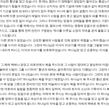
 극심한 흉년을 맞고 있습니다. 한 때는 캠퍼스가 양떼들이 끊임없이 들어오는 황금노
 찾아보기 힘들게 되었습니다. 아모스 선지자는 영적 기갈에 대해 다음과 같이 예언하
가 기근을 땅에 보내리니 양식이 없어 주림이 아니며 물이 없어 갈함이 아니요 여호와
가뭄에 바짝 마른 논바닥같이 메말라 우리가 사랑을 쏟아 붓고 열심히 말씀의 씨를 뿌려도
는다는 것이 쉬운 일이 아닙니다. 그러나 우리에게는 믿음의 선배들을 통해 캠퍼스 가운
 있습니다. 이를 위해서는 약속의 땅, 캠퍼스에 거하라는 명령에 믿음으로 순종해야 
주시고, 그들을 통해 천하 만민이 구원받는 역사를 이루실 소망의 약속을 굳게 붙들고 
를 기도합니다.
다른 문제가 생겼습니다. 강포한 블레셋 사람들로 인해 생명의 위협을 느껴야 했습니다
브가를 누이라 속였습니다. 그런데 하나님은 이삭이 리브가를 껴안은 것을 그랄왕 아
을 내리게 하시고, 이삭과 리브가를 보호해주셨습니다. 하나님은 믿고 순종하는 이삭을
하여 그 해에 백배나 얻었고 여호와께서 복을 주시므로 그 사람이 창대하고 왕성하여 마
 블레셋 사람이 그를 시기하여” 흉년의 때에는 굶어죽지만 않아도 다행입니다. 그런데 
은 이삭의 본업도 아니었습니다. 이삭은 본래 목축을 하는 사람이었습니다. 그런데 모든
얻을 수 있었습니까? 하나님께서 복을 주셨기 때문입니다. 하나님이 복 주시면 흉년 중
우리가 복 받을 그릇으로 준비되기만 하면 하늘에서 비같이 복을 부어주십니다. 하나님이
보면 여호와의 말씀을 청종하면 모든 복이 임하며, 자녀와 토지의 소산과 가축까지 다 복
니다. 우리는 믿음으로 순종하는 자에게 복 주시는 하나님을 믿어야 합니다. 이 하나님
상황 앞에서 믿음을 잃고 세상으로 떠나가게 됩니다. 복 주시는 하나님을 믿고 살 때 
거부가 되고 승리하게 됩니다. 하나님의 약속을 믿고 순종하는 자에게 백배로 복 주시