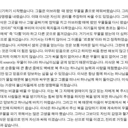
시기하기 시작했습니다. 그들은 아브라함 때 팠던 우물을 흙으로 메워버렸습니다. 그리
명령을 내렸습니다. 이때 이삭은 자신의 권리를 주장하며 싸울 수도 있었습니다. 그
은 그곳을 떠나 그랄 골짜기에 장막을 치고 아브라함 때에 팠던 우물들을 다시 팠습
리 것이라” 억지를 부리며 이삭의 목자들과 다투었습니다. 자기들의 땅에 흐르는 물이니
‘에섹’ 즉 ‘다툼’이라 하고 다른 곳으로 옮겨갔습니다. 거기서도 우물을 팠는데 더 심
른 곳으로 옮겨갔습니다. 거기서는 다투지 않아서 그 이름을 ‘르호봇’이라 하고 정착하였습
하였습니다. 사막에서 샘의 근원을 얻는다는 것은 보통 어려운 일이 아닙니다. 그런데 
 것은 더욱 더 힘든 일입니다. 아무리 믿음으로 산다고 하지만 싸움 한번 해보지 않고 
도저히 이해가 되지 않습니다. 그가 싸울 힘이 없어서나 혹은 우물이 필요 없어서 그런
의 source는 우물이 아니라 하나님이심을 굳게 믿었기 때문이었습니다. 이삭은 복 그 
로 순종할 때 큰 흉년 중에도 백배로 복 주시는 하나님의 능력과 사랑을 체험했습니다.
만 믿고 믿음으로 양보하는 삶을 살 수 있었습니다. 이삭은 항상 함께 하시는 하나님
자가 물질 때문에 불신자와 싸우면 옳고 그름을 떠나서 하나님께 욕이 돌아갑니다. 이삭
하는 가운데 불신자들에게 선한 영향력을 끼쳤습니다.
하는 비결을 배울 수 있습니다. 이는 복 그 자체에 얽매이지 않고 믿는 자에게 복 주시
 대개 사람들은 복을 받기까지는 힘써 영적 투쟁을 하지만 복을 받게 되면 하나님이 주
누고 양보하고 하나님께 바치기 어렵습니다. 그리고 이 복 때문에 마음이 부요해져서 복 
로 인해 타락하기 쉽습니다. 이삭은 하나님께서 주신 복을 감당하기 위해 계속하여 우물
 우물을 파기 위해서는 많은 고생을 해야 했습니다. 그러나 그보다도 자신의 감정과 혈
이삭은 믿음으로 먼저 자신과 싸워 이겼습니다. 그는 선으로 악을 이겼고, 진리로 거짓을
물과 같습니다.