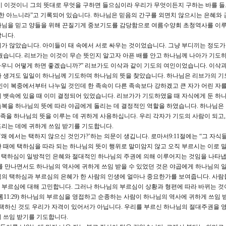
대함이 이것이니 그의 뜻대로 무엇을 구하면 들으심이라 우리가 무엇이든지 구하는 바를 
또한 아느니라”고 기록되어 있습니다. 하나님은 믿음의 간구를 외면치 않으시는 은혜와 
나님을 믿고 양들을 위해 끈질기게 중보기도를 감당함으로 여름수양회 초청역사를 이
합니다.
 않았습니다. 아이들이 태 속에서 서로 싸우는 것이었습니다. 그냥 부디끼는 정도가
웠습니다. 리브가는 이것이 무슨 뜻인지 알고자 아픈 배를 안고 하나님께 나아가 기도
 싸우니 어떻게 하면 좋겠습니까?” 리브가도 이삭과 같이 기도의 여인이었습니다. 이삭
가 생겨도 일일이 하나님께 기도하며 하나님의 뜻을 찾았습니다. 하나님은 리브가의 기
민이 복중에서부터 나누일 것인데 한 족속이 다른 족속보다 강하겠고 큰 자가 어린 자를
 뱃속에 있을 때 이미 결정되어 있었습니다. 리브가가 기도하였을 때 자식에게 둔 하
한 축복을 하나님의 뜻에 따라 야곱에게 돌리는 데 결정적인 역할을 하였습니다. 하나님은
민족을 하나님의 뜻을 이루는 데 귀하게 사용하십니다. 우리 각자가 기도의 사람이 되고,
리는 데에 귀하게 쓰임 받기를 기도합니다.
왜 에서는 택하지 않으신 것인가?’하는 의문이 생깁니다. 로마서9:11절에는 “그 자식
 때에 택하심을 따라 되는 하나님의 뜻이 행위로 말미암지 않고 오직 부르시는 이로 
의 택하심이 일방적인 은혜와 절대적인 하나님의 주권에 의해 이루어지는 것임을 나타냅
를 만나면서도 하나님의 역사에 귀하게 쓰임 받을 수 있었던 것은 야곱에게 하나님의 
님의 택하심과 부르심의 은혜가 한 사람의 인생에 얼마나 중요한가를 보여줍니다. 사람
 부르심에 대해 고민합니다. 그러나 하나님의 부르심이 상황과 형편에 따라 바뀌는 것
11:29) 하나님의 부르심을 영접하고 순종하는 사람이 하나님의 역사에 귀하게 쓰임 
 택하신 것도 우리가 자격이 있어서가 아닙니다. 우리를 부르신 하나님의 절대주권을 
 쓰임 받기를 기도합니다.