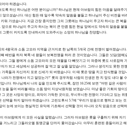
되어야 하겠습니다.
도록 하신 하나님은 어떤 분이십니까? 하나님은 현재 아브람의 힘든 마음을 달래주기
지 않으셨습니다. 대신 힘든 때 일수록 약속의 말씀을 붙들고 하나님이 주신 비전을 바
키워 가셨습니다. 지금 간장 종지만한 그의 그릇에는 하나님이 주고자 하시는 큰 복
 앞으로 하나님이 주고자 하시는 복이 큰 만큼 힘든 현실 앞에서도 약속의 말씀을 붙들
음의 그릇이 커지도록 인내하시며 도와주시는 소망의 하나님을 찬양합니다.
북쪽의 4왕국과 소돔 고모라 지역을 근거지로 한 남쪽의 5개국 간에 전쟁이 벌어졌습니다.
3년째 배반을 하자 북쪽 네 왕들이 보복전쟁을 하러 온 것이었습니다. 그들은 싯딤(염해
다. 그들 왕에게 소돔 고모라의 모든 재물을 다 빼앗기고 이 와중에 롯도 사로잡혀 
 부자가 되고 세상에서 성공하여 잘 먹고 잘 살줄 알았습니다. 그러나 생각지도 못한 전
가족들과 자신까지 포로 신세가 되 버렸습니다. 이 때 롯은 땅을 치고 탄식했을 것입니다
이 나라가 전쟁에서 지고 말았는가?’ 롯의 경우처럼 사람의 인생은 한 치 앞도 내다 볼 
니다. 하나님께서 나의 길을 인도해 주시도록, 잠언 16:25에 보면 “어떤 길은 사람이
 눈을 들어 바라볼 때는 소돔 땅이 지상낙원처럼 보였습니다. 마냥 좋은 기회의 땅이요
 그 곳은 사망의 땅이요, 죄악이 가득한 곳이요, 무시무시한 전쟁이 기다리고 있는 위
 선택을 하지 말아야 하겠습니다. 고린도후서 5:7에 “우리가 믿음으로 행하고 보는 
같이 눈에 보이는 현실적인 유익에 기초해서 선택할 것이 아니라 오직 믿음으로 선택
람이 아브람에게 이 모든 사실을 알렸습니다. 그러자 아브람은 롯을 구출하기 위해 자기
명을 거느리고 그돌라오멜 동맹군을 단까지 쫓아갔습니다. 아무리 훈련된 종들이라고 해