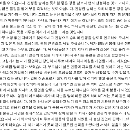
울 수 있습니다. 진정한 승리는 롯처럼 좋은 땅을 남보다 먼저 선점하는 것도 아니요,
 많은 물질을 얻어 부를 축적하는 것도 아닙니다. 진정한 승리는 오히려 좋은 땅을 양
 복을 기다리는 것입니다. 그리고 눈부신 업적을 이루기보다 보이지 않게 자기 죄 문제
 문제와 씨름하며 하나님의 자녀로 거듭나기까지 섬기는 것입니다. 또한 진정한 승리는 
비전을 붙드는 것이요, 승리의 날에 승리를 주신 하나님께 온전한 영광을 드리는 것입니
 하나님의 뜻을 이루는 역사에 자신을 드리는 것입니다.
무 소망 없던 자에게도 찾아오시고 진정으로 승리의 인생을 살도록 인도하여 주셔서 
 같은 믿음의 조상이요, 복의 근원으로 세워 주셨습니다. 제가 1983년 봄에 처음 센
시고 치대는 아무도 없었습니다. 목자님들은 저에게 치대의 믿음의 조상이라고 불러 
들었지만 조상으로서 믿음의 중심을 지키며 때마다 주시는 훈련을 믿음으로 받았습니다.
도 고향에서는 제가 졸업하면 당연히 제주로 내려와 치과의원을 개업할거라고 여겼습니
고 애굽 땅과 같아 보였습니다. 부모님이 넓은 건물에 치과를 차려 줄 것이고 아는 치
 산악회에 가입하여 한라산을 비롯하여 오름들을 오르며 즐거운 생활을 할 수가 있을 
고모라 같은 곳입니다. 일단 장손으로서 집안의 제사를 맡아 섬겨야 했고 불신 친척들의
과대학 동창회 등에 참석하며 물질적이고 쾌락적인 삶을 살 수 밖에 없으므로 자연히 하
 이 사실을 직시하고, 졸업을 앞두고 저를 부르신 하나님의 약속을 굳게 붙들게 되었습
게 주리니 영원히 이르리라 내가 네 자손을 땅의 티끌 같게 하리라” 저는 롯과 같은 
게 결심하였습니다. 이 때 하나님은 졸업하고 남기 힘든 경희의료원 치과병원 보존과 
 그리고 믿음의 결혼을 결단했을 때 승원 동역자와 아브라함과 사라와 같은 치대 조상의
게 붙들고 사명을 절대적으로 감당하며 살아 왔을 때 치대가운데 믿음의 후손들과 타 
습니다. 제가 약속의 땅에 머무르며 믿음의 중심을 지켰을 때 불신 집안에 핍박이 그
가게 하셨습니다. 제가 과거에 롯과 같이 잘못된 선택을 하였다면 서서히 믿음도 잃