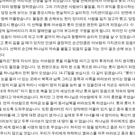
잃어버리는 어리석은 인생을 살게 되었습니다. 땅을 선택하는데서 아브람과 롯의 가치
 따라 방향을 정하였습니다. 그의 가치관은 사람보다 물질을, 자기 유익을 중요시하
 당장 눈에 보이는 것을 중요시하는 현실적이고 실리적인 가치관이었습니다. 반면에 
땅에 머물렀습니다. 물질은 좀 손해보는 한이 있더라도 사람을 잃지 않고자 했고, 당장
중요시 했습니다. 이 선택을 통해 아브람과 롯의 인생은 완전히 갈리게 되었습니다. 이
금씩 잃어버리다가 죄의 열매만을 남기며 부끄러운 구원을 받게 됩니다. 하지만 이 선택
믿음이 자라나게 되고 이후 끝까지 하나님과 동행하며 승리의 인생을 살 수 있었습니
고 롯의 길을 갈 때가 있지만 인생의 결정적인 순간만큼은 아브람의 가치관으로 믿음
니다. 선택의 순간에 하나님의 약속을 붙들고 믿음의 길을 가는 것이 결코 손해 보는 
다.
을까요? 현재 자식이 없는 아브람은 롯을 아들처럼 여기고 장차 후계자로 까지 생각했
식도 들었을 것입니다. 또 한편으로는 죄악 된 소돔 쪽으로 떠나가는 롯이 염려가 되
을 하나님께서 친히 찾아 오셨습니다. 14-17절을 보십시오. 다 같이 읽겠습니다. “롯이
눈을 들어 너 있는 곳에서 북쪽과 남쪽 그리고 동쪽과 서쪽을 바라보라 보이는 땅을 내
 땅의 티끌 같게 하리니 사람이 땅의 티끌을 능히 셀 수 있을진대 네 자손도 세리라 너
네게 주리라” 자기 힘으로 복을 얻고자 세상으로 떠난 롯과 달리 믿음으로 약속의 땅에
겠다고 약속하셨습니다. 하지만 그 전에 하나님은 아브람에게 두 가지 훈련을 주셨습
니다. 먼저 아브람으로 하여금 눈을 들어 동서남북을 바라보도록 하셨습니다. 롯과 롯이 
을 보도록 도와주셨습니다. 또한 좁아터진 자기 장막에만 머물러 있지 말고 종과 횡으로
 바라볼 때 그 땅에 대한 관심이 생겨나고 실제로 두루 다녀볼 때 내 땅이라는 확신이 
바라보지 않고 두루 다녀보지 않으면 내 땅이 될 수 없습니다. 하나님은 우리에게도 캠
 전 세계 캠퍼스를 사명의 땅으로 주셨습니다. 하지만 이 땅을 방치하고 좁은 자기 장막
주시지 않으실 것입니다. 우리가 우리에게 허락하신 캠퍼스를 자주 바라보고 종과 횡