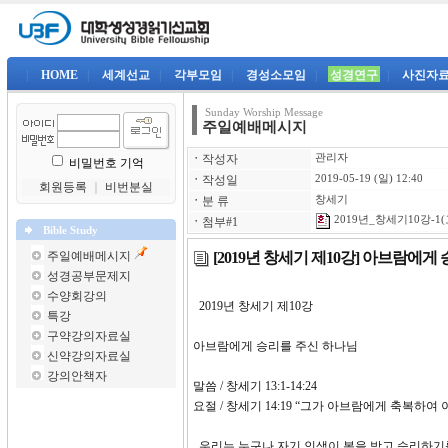
|
HOME
|
세계선교
|
각부모임
|
경성소모임
|
성경연구
|
사진자
Sunday Worship Message
주일예배메시지
ㆍ
작성자
관리자
비밀번호 기억
ㆍ
작성일
2019-05-19 (일) 12:40
회원등록
｜
비번분실
ㆍ
분 류
창세기
2019년_창세기10강-1(
ㆍ
첨부#1
Bible Study
[2019년 창세기 제10강] 아브람에
주일예배메시지
성경공부문제지
수양회강의
2019년 창세기 제10
특강
구약강의자료실
아브람에게 승리를 주신 하나님
신약강의자료실
강의안책자
말씀 / 창세기 13:1-14:24
요절 / 창세기 14:19 “그가 아브람에게 축복
우리는 누구나 자기 인생이 복을 받고 승리하기를