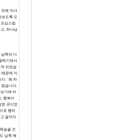
 위해 자녀
라보도록 도
을 조심스럽
고, 하나님
 남쪽의 다
)골짜기에서
가게 되었습
쟁 때문에 지
. ‘왜 하
수 없습니다.
 보기에 바
, 행복이
험한 곳이었
것으로 행하
하고 끝까지
 목숨을 건
도 남쪽 헤