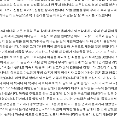
기 스스로의 힘으로 복과 승리를 얻고자 한 롯과 하나님의 도우심으로 복과 승리를 얻은
때 그것이 진정한 복이요, 진정한 승리가 됩니다. 오늘 말씀을 통해 우리가 복과 승리
 하나님의 도우심으로 복과 승리를 얻은 아브람과 같은 삶 살 수 있기를 기도합니다.
와 그의 아내와 모든 소유와 롯과 함께 네게브로 올라가니 아브람에게 가축과 은과 금이
 애굽에 내려갔는데 하나님의 도우심으로 잃을 뻔하였던 아내도 되찾고, 가축과 은금도 
자신의 현실 문제를 친히 도와주시는 하나님을 깊이 체험하였습니다. 애굽에서 출발하여
도착하였습니다. 이곳은 그가 가나안 땅에 도착했을 때 처음으로 제단을 쌓은 곳입니다.
 여호와의 이름을 부르며 기도하고 찬송할 때 감회가 새로웠을 것입니다. 기도 한 마디
불신자들에게 수치를 당하고 하나님의 이름을 욕되게 한 죄들을 깊이 회개했을 것입니다.
하시고 도리어 은금과 가축을 많이 얻어서 무사히 돌아오게 하신 은혜에 감격했을 것입
 다시는 나름대로 약속의 땅을 떠나지 않고자 굳게 결단했을 것입니다. 그런데 이번
 하나님의 축복으로 아브람과 롯의 소유가 점점 많아지자 그들이 거하는 땅은 좁고 양을
습니다. 이런 문제 앞에서 아브람은 어떻게 했습니까? 8,9절을 보십시오. 다 같이 
 너나 내 목자나 네 목자나 서로 다투게 하지 말자 네 앞에 온 땅이 있지 아니 하냐 나
좌하리라” 아브람은 이방인들이 보는 앞에서 친족끼리 다투기보다 땅을 나누어 분가하
보하였습니다. 목축을 주업으로 하는 그들에게 있어 좋은 목초지를 양보한다는 것은 쉬
재였습니다. 친아버지를 일찍 여윈 롯을 데리고 다니는 아브람은 삼촌이요, 족장으로
그는 우선권을 조카에게 양보했습니다. 그는 롯을 데리고 높은 언덕에 올라가서 말했습니
 와! 이 얼마나 놀라운 내면성입니까! 아브람이 이처럼 현실문제 앞에서 통 크게 양보할
 하나님께서 자신을 복으로 삼으셨고, 반드시 축복하시리라는 믿음이 있었기 때문입니다