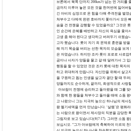
브론에서 북쪽 단까지 200km가 넘는 먼 거리를
금까지 이루어 놓은 모든 것을 한꺼번에 잃어버릴
긴 아비의 심정으로 온 힘을 다해 추격전을 벌
쳐부수고 다메섹 왼편 호바까지 쫓아가서 모든 빼
숨을 건 전쟁을 감행할 수 있었을까요? 그것은 롯
인 순간에 은혜를 배반하고 자신의 욕심을 좇아서
고생 좀 해야 된다고 생각하고 버려두기 쉬웠습니
고자 했습니다. 롯이 자기 죄 문제로 훈련을 받
해 자기 목숨을 버리는 선한 목자의 모습을 보게 
은 자였습니다. 하지만 조카 롯이 포로로 사로잡
곰이나 사자가 양들을 물고 갈 때 달려가서 그 
행동을 할 수 있었던 것은 조카 롯에 대한 목자
하고 위대하게 만듭니다. 자신만을 위해서 살고자
을 구원하고 돕는 인생을 살고자 결단 할 때 두
양들까지도 순수하게, 끝까지, 희생적으로 사랑할
아브람이 전쟁에 승리하고 돌아왔을 때 그를 맞이하
와 함께 한 왕들을 쳐부수고 돌아올 때에 소돔 
고 나왔으니 그는 지극히 높으신 하나님의 제사장
왕 멜기세덱을 먼저 만났습니다. ‘살렘’은 평화
는 사람으로 왕이면서 제사장의 직분을 감당한 
그림자로 보고 있습니다(히7:17). 그러면 소돔 
보십시오. “그가 아브람에게 축복하여 이르되 천
신 지극히 높으신 하나님을 찬송할지로다 하매 아