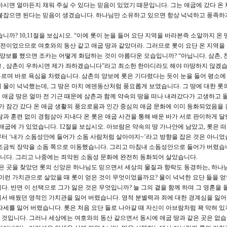
하시면 얼마든지 채워 주실 수 있다는 믿음이 있었기 때문입니다. 그는 애굽에 갔다 온 
붙잡으면 된다는 믿음이 생겼습니다. 하나님만 소유하고 있으면 항상 넉넉하고 풍족하게
? 10,11절을 보십시오. “이에 롯이 눈을 들어 요단 지역을 바라본즉 소알까지 온 
이었으므로 여호와의 동산 같고 애굽 땅과 같았더라. 그러므로 롯이 요단 온 지역을
양보를 했으면 조카는 어떻게 화답하는 것이 아름다운 모습입니까? “아닙니다. 삼촌, 
 , 삼촌이 우하시면 제가 좌하겠습니다”라고 최소한 한마디라도 해야 마땅하지 않겠습
부르며 바로 욕심을 차렸습니다. 삼촌의 양보에 롯은 기다렸다는 듯이 눈을 들어 평소에
 물이 넉넉했는데, 그 땅은 마치 에덴동산처럼 풍요롭게 보였습니다. 그 땅에 대한 롯
. 애굽 땅은 얼마 전 기근 때문에 삼촌과 함께 약속의 땅을 떠나 내려갔다가 고생하고 
그가 잠간 갔다 온 애굽 생활의 풍요로움과 인간 중심의 애굽 문화에 이미 동화되었음을
람과 훈련 없이 경험삼아 지내다 온 롯은 애굽 사건을 통해 배운 바가 서로 판이하게 달
애굽에 가 있었습니다. 12절을 보십시오. 아브람은 약속의 땅 가나안에 남았고, 롯은 떠
터 ‘내가 소돔성안에 들어가 소돔 사람처럼 살아야지~’라고 방향을 잡은 것은 아니었
조금씩 장막을 소돔 쪽으로 이동했습니다. 그리고 마침내 소돔성안으로 들어가 버렸습
니다. 그리고 나중에는 죄악된 소돔성 문화에 완전히 동화되어 살았습니다.
은 곳을 찾았던 롯의 신앙은 하나님도 믿으면서 세상의 물질과 향락도 동경하는, 하나
이런 가치관으로 살았을 때 롯이 얻은 것이 무엇이었을까요? 물이 넉넉한 요단 들을 얻
. 반면 이 선택으로 그가 잃은 것은 무엇입니까? 늘 그의 곁을 함께 하며 그 영혼을 
서 배웠던 영적인 가치관을 잃어 버렸습니다. 영적 분별력과 죄에 대한 경계심을 잃
세를 잃어 버렸습니다. 롯은 처음 요단 들로 나아갈 때 자신이 아브람처럼 꽉 막혀 있
것입니다. 그러나 세상에는 여호와의 동산 같으면서 동시에 애굽 땅과 같은 곳은 없습