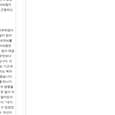
 아브람이
의 근원되신
 풍부하였더
많이 얻어
 네게브를
 아브람은
 없이 애굽
 무엇보다
니다. 이
에는 기근과
 치는 목자
읽겠습니다.
를 떠나가
고자 방향을
운 일이 아
서 얼마든지
다. “네가
 수 있었던
. 자신이