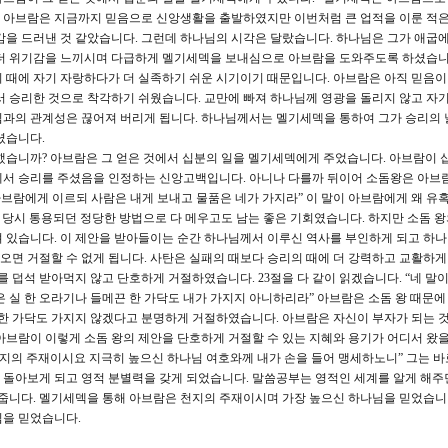
 아브람은 지금까지 믿음으로 신앙생활을 출발하였지만 이번처럼 큰 업적을 이룬 적
감을 드러낸 것 같았습니다. 그런데 하나님의 시각은 달랐습니다. 하나님은 그가 애굽에
 더 위기감을 느끼시며 다급하게 멜기세덱을 보내심으로 아브람을 도와주도록 하셨습니
 때에 자기 자랑하다가 더 실족하기 쉬운 시기이기 때문입니다. 아브람은 아직 믿음이
서 승리한 것으로 착각하기 쉬웠습니다. 교만에 빠져 하나님께 영광을 돌리지 않고 자
님과의 관계성은 끊어져 버리게 됩니다. 하나님께서는 멜기세덱을 통하여 그가 승리의 
셨습니다.
습니까? 아브람은 그 얻은 것에서 십분의 일을 멜기세덱에게 주었습니다. 아브람이 
께서 승리를 주셨음을 인정하는 신앙고백입니다. 아니나 다를까 뒤이어 소돔왕은 아브
아브람에게 이르되 사람은 내게 보내고 물품은 네가 가지라” 이 말이 아브람에게 왜 유
을 당시 통용되던 정당한 방법으로 다 메우고도 남는 좋은 기회였습니다. 하지만 소돔 
 있습니다. 이 제안을 받아들이는 순간 하나님께서 이루신 역사를 부인하게 되고 하
해오면 거절할 수 없게 됩니다. 사탄은 실패의 때보다 승리의 때에 더 강력하고 교활하
를 덥석 받아먹지 않고 단호하게 거절하였습니다. 23절을 다 같이 읽겠습니다. “네 말이
 실 한 오라기나 들메끈 한 가닥도 내가 가지지 아니하리라” 아브람은 소돔 왕 때문에
 한 가닥도 가지지 않겠다고 분명하게 거절하였습니다. 아브람은 자신이 부자가 되는 것
아브람이 이렇게 소돔 왕의 제안을 단호하게 거절할 수 있는 지혜와 용기가 어디서 왔을까
천지의 주재이시요 지극히 높으신 하나님 여호와께 내가 손을 들어 맹세하노니” 그는 바
 돌아보게 되고 영적 분별력을 갖게 되었습니다. 말씀공부는 영적인 세계를 알게 해주
 줍니다. 멜기세덱을 통해 아브람은 천지의 주재이시며 가장 높으신 하나님을 믿었습니다
심을 믿었습니다.