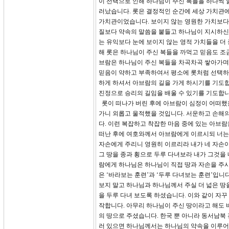
이 선택으로 인해 하나님이 주신 복들을 하나씩 
러났습니다. 롯은 결정적인 순간에 세상 가치관에
가치관이었습니다. 보이지 않는 영원한 가치보다
질보다 약속의 말씀을 붙들고 하나님이 지시하신 
는 유익보다 눈에 보이지 않는 영적 가치들을 더 
해 롯은 하나님이 주신 복들을 까먹고 믿음도 조
브람은 하나님이 주신 복들을 차곡차곡 쌓아가며 
믿음이 약하고 부족하여서 평소에 롯처럼 선택하
하게 하셔서 아브람의 길을 가게 하시기를 기도합
진정으로 승리의 길임을 배울 수 있기를 기도합니
롯이 떠나가 버린 후에 아브람이 심정이 어떠했
가니 외롭고 울적했을 것입니다. 서운하고 손해의
다. 이런 복잡하고 착잡한 마음 중에 있는 아브람
떠난 후에 여호와께서 아브람에게 이르시되 너는 
자손에게 주리니 영원히 이르리라 내가 네 자손이
그 땅을 종과 횡으로 두루 다녀보라 내가 그것을 
람에게 하나님은 하나님이 직접 땅과 자손을 주시
은 ‘바라보는 훈련’과 ‘두루 다녀보는 훈련’입
보지 말고 하나님과 하나님께서 주실 더 넓은 땅
을 두루 다녀 보도록 하셨습니다. 이와 같이 자꾸
작합니다. 아무리 하나님이 주신 땅이라고 해도 
의 땅으로 주셨습니다. 한국 뿐 아니라 동서남북
러 있으면 하나님께서는 하나님의 약속을 이루어