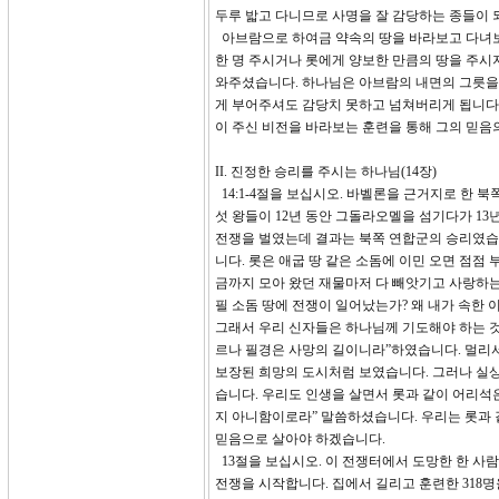
두루 밟고 다니므로 사명을 잘 감당하는 종들이 
아브람으로 하여금 약속의 땅을 바라보고 다녀보
한 명 주시거나 롯에게 양보한 만큼의 땅을 주시
와주셨습니다. 하나님은 아브람의 내면의 그릇을 
게 부어주셔도 감당치 못하고 넘쳐버리게 됩니다.
이 주신 비전을 바라보는 훈련을 통해 그의 믿
II. 진정한 승리를 주시는 하나님(14장)
14:1-4절을 보십시오. 바벨론을 근거지로 한 
섯 왕들이 12년 동안 그돌라오멜을 섬기다가 1
전쟁을 벌였는데 결과는 북쪽 연합군의 승리였습니
니다. 롯은 애굽 땅 같은 소돔에 이민 오면 점점
금까지 모아 왔던 재물마저 다 빼앗기고 사랑하는 
필 소돔 땅에 전쟁이 일어났는가? 왜 내가 속한 
그래서 우리 신자들은 하나님께 기도해야 하는 것입
르나 필경은 사망의 길이니라”하였습니다. 멀리서
보장된 희망의 도시처럼 보였습니다. 그러나 실상
습니다. 우리도 인생을 살면서 롯과 같이 어리석은
지 아니함이로라” 말씀하셨습니다. 우리는 롯과 
믿음으로 살아야 하겠습니다.
13절을 보십시오. 이 전쟁터에서 도망한 한 사
전쟁을 시작합니다. 집에서 길리고 훈련한 318