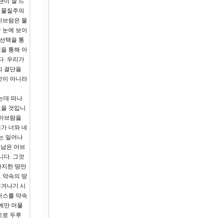
관이 잘 드
는 물질주의
아브람은 물
 눈에 보이
 선택을 통
을 통해 아
다. 우리가
의 결단을
것이 아니라
는데 떠나
었을 것입니
 아브람을
가 너와 네
는 일어나
 남은 아브
니다. 그것
차지한 땅만
 약속의 땅
생겨나기 시
퍼스를 약속
에만 머물
으로 두루