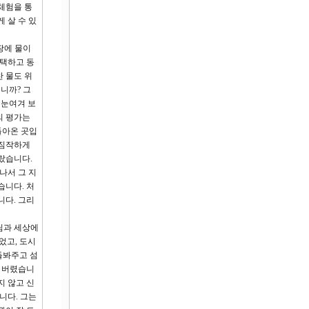
체험을 통
 살 수 있
땅에 물이
 택하고 동
찬 물도 위
니까? 그
 눈여겨 보
의 평가는
돌아온 곳입
 짐작하게
랐습니다.
나서 그 지
습니다. 처
니다. 그리
님과 세상에
었고, 도시
돌봐주고 섬
어 버렸습니
지 않고 신
니다. 그는