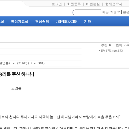
로그인
｜
회원등록
｜
비번분실
｜
현재접속자
료실
|
영상자료실
|
경성쉼터
|
JBF/EBF/CBF
|
기타
|
ㆍ추천:
0
ㆍ조회: 2
ㆍ
IP: 175.xxx.122
고영훈).hwp
(31KB) (Down:381)
게 승리를 주신 하나님
강 고영훈
하여 이르되 천지의 주재이시요 지극히 높으신 하나님이여 아브람에게 복을 주옵소서”
 원합니다. 그래서 나름대로 열심히 살아보지만 그 비결을 알기가 쉽지 않습니다. 그