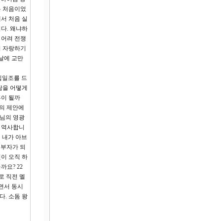
은 처음이었
서 처음 실
다. 왜냐하
 어려 전쟁
기 자랑하기
날에 교만
십일조를 드
람을 어떻게
혹이 될까
왕의 제안에
나님의 영광
게 역사합니
 내가 아브
 부자가 되
이 오직 하
요? 22
로 직전 멜
면서 동시
. 소돔 왕