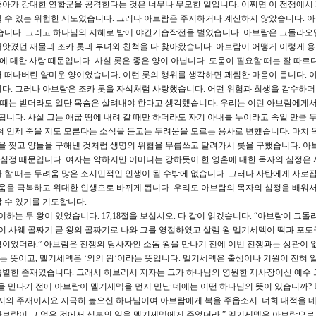
 좇아가 강대한 연합군을 공격한다는 것은 너무나 무모한 일입니다. 어쩌면 이 전쟁에서
 수 있는 위험한 시도였습니다. 그러나 아브람은 주저하거나 계산하지 않았습니다. 
였습니다. 그리고 하나님의 지혜로 밤에 야간기습작전을 벌였습니다. 아브람은 그돌라오
앗겼던 재물과 조카 롯과 부녀와 친척을 다 찾아왔습니다. 아브람이 어떻게 이렇게 
에 대한 사랑 때문입니다. 사실 롯은 좋은 양이 아닙니다. 도움이 필요할 때는 잘 따르
 떠나버린 얄미운 양이었습니다. 이런 롯의 행위를 생각하면 괘씸한 마음이 듭니다. 
다. 그러나 아브람은 조카 롯을 자식처럼 사랑했습니다. 어떤 위험과 희생을 감수하
을 때는 받더라도 일단 목숨은 살려내야 한다고 생각했습니다. 우리는 이런 아브람에게서
됩니다. 사실 그는 애굽 땅에 내려 갈 때만 하더라도 자기 아내를 누이라고 속일 만큼 
혀 언제 죽을 지도 모른다는 소식을 듣고는 두려움을 모르는 용사로 변했습니다. 마치 
입을 찢고 양들을 구해낸 것처럼 생명의 위협을 무릅쓰고 달려가서 롯을 구했습니다. 아
의 심정 때문입니다. 여자는 약하지만 어머니는 강하듯이 한 영혼에 대한 목자의 심정은 
 할 때는 두려움 많은 소시민적인 인생이 될 수밖에 없습니다. 그러나 사탄에게 사로
려움을 극복하고 위대한 인생으로 바뀌게 됩니다. 우리도 아브람의 목자의 심정을 배워서
 수 있기를 기도합니다.
는 두 왕이 있었습니다. 17,18절을 보십시오. 다 같이 읽겠습니다. “아브람이 그돌
왕이 사웨 골짜기 곧 왕의 골짜기로 나와 그를 영접하였고 살렘 왕 멜기세덱이 떡과 포도
이었더라.” 아브람은 전쟁의 당사자인 소돔 왕을 만나기 전에 이번 전쟁과는 상관이 
라는 뜻이고, 멜기세덱은 ‘의의 왕’이라는 뜻입니다. 멜기세덱은 출생이나 기원이 전혀 
특별한 존재였습니다. 그래서 히브리서 저자는 그가 하나님의 영원한 제사장이신 예수
왕을 만나기 전에 아브람이 멜기세덱을 먼저 만난 데에는 어떤 하나님의 뜻이 있습니까? 1
지의 주재이시요 지극히 높으신 하나님이여 아브람에게 복을 주옵소서. 너희 대적을 네
브람이 그 얻은 것에서 십분의 일을 멜기세덱에게 주었더라.” 멜기세덱은 아브람으로