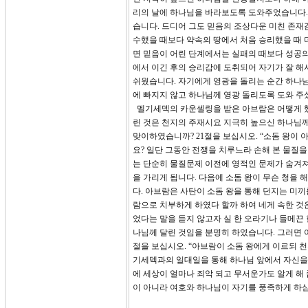
리의 날에 하나님을 바라보도록 도와주었습니다.
습니다. 드디어 그도 믿음의 조상다운 미친 존재
수했을 때보다 약속의 땅에서 처음 승리했을 때
면 믿음이 어린 단계에서는 실패의 때보다 성공의
에서 이긴 후의 승리감에 도취되어 자기가 잘 해
쉬웠습니다. 자기에게 영광을 돌리는 순간 하나
에 빠지지 않고 하나님께 영광 돌리도록 도와 주
멜기세덱의 카운셀링을 받은 아브람은 어떻게 했
린 것은 천지의 주재시요 지극히 높으신 하나님
맞이하였습니까? 21절을 보십시오. “소돔 왕이 
요? 일단 그동안 전쟁을 치루느라 손해 본 물질
는 단순히 물질문제 이전에 영적인 문제가 숨겨져
을 가리게 됩니다. 다음에 소돔 왕이 무슨 청을 
다. 아브람은 사탄이 소돔 왕을 통해 던지는 미끼
람으로 치부하게 하였다 할까 하여 네게 속한 것은
었다는 말을 듣지 않고자 실 한 오라기나 들메끈
나님께 달린 것임을 분명히 하였습니다. 그러면 
절을 보십시오. “아브람이 소돔 왕에게 이르되 
기세덱과의 일대일을 통해 하나님 앞에서 자신을
에 세상이 얼마나 죄악 되고 무서운가도 알게 해
이 아니라 여호와 하나님이 자기를 풍족하게 하