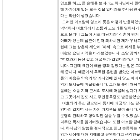
양보를 하고, 좀 손해를 보더라도 하나님께서 원
해 자기에게 있는 모든 것을 잃더라도 하나님만 
다는 확신이 생겼습니다.
그러면 아브람의 양보에 롯은 어떻게 반응하였습니까
넉넉하니 여호와께서 소돔과 고모라를 멸하시기 전
으로 옮기니 그들이 서로 떠난지라” 삼촌이 먼저 
아래가 있는데 삼촌이 먼저 좌하시면 제가 우하고
런데 그는 삼촌의 제안에 ‘아싸’ 속으로 쾌재를 
아왔던 요단 지역을 바라보았습니다. 소알 땅까지
“여호와의 동산 같고 애굽 땅과 같았더라”입니다
니다. 그런데 요단이 애굽 땅과 같았다는 말은 
해 줍니다. 애굽에서 혹독한 훈련을 받았던 아브
롯의 마음은 약속의 땅 가나안에 있지 않고 이미 
역의 도시들에 머물렀습니다. 그래도 롯이 처음부
음에는 소돔 지역 근처의 도시에 머물러 살다가 
고 그곳에서 집도 사고 주민등록증도 발급받았습
여호와의 동산 같으면서 동시에 애굽 땅과도 같
양다리 걸치며 사는 자의 가치관을 보여 줍니다. 
문명의 편리하고 향락적인 삶을 누릴 수 있었습니다
겨주던 목자를 잃어버렸습니다. 또한 아브람 곁에
다. 하나님의 말씀을 절대적으로 믿고 순종하는 자
앙과 세상에 대해 지혜롭고 유연하다고 생각했을 