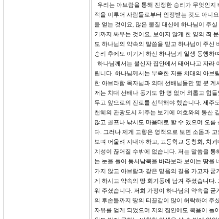
우리는 아브람을 통해 진정한 승리가 무엇인지 배
적을 이루어 사람들로부터 인정받는 것도 아니요,
을 얻는 것이요, 많은 물질 대신에 하나님이 주실
기까지 싸우는 것이요, 보이지 않게 한 양의 죄
도 하나님의 약속의 말씀을 믿고 하나님이 주신 
승리 후에도 이기게 하신 하나님과 일생 동행하며
하나님께서는 불신자 집안에서 태어나고 자라 아
립니다. 하나님께서는 부족한 저를 치대의 아브람과
한 아브라함 목자님과 의대 선배님들만 몇 분 계
저는 치대 선배나 동기도 한 명 없어 외롭고 힘
두고 앞으로의 진로를 선택해야 했습니다. 제주
천혜의 관광도시 제주는 보기에 여호와의 동산 같
많고 골프나 낚시도 마음대로 할 수 있으며 오름
다. 그러나 제게 고향은 영적으로 보면 소돔과 
보며 어울려 지내야 하고, 고등학교 동창회, 치
계성이 끊어질 수밖에 없습니다. 저는 말씀을 통해
는 눈을 들어 동서남북을 바라보라 보이는 땅을 네
가지 않고 아브람과 같은 믿음의 길을 가고자 굳
게 하시고 약속의 땅 회기동에 남겨 주셨습니다.
워 주셨습니다. 저희 가정이 하나님의 약속을 굳
의 후손들까지 땅의 티끌같이 많이 허락하여 주셨
자유를 얻게 되었으며 저의 집안에도 복음이 들어