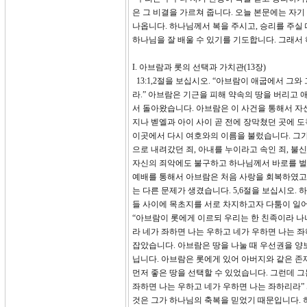
은 그 비결을 가르쳐 줍니다. 오늘 본문에는 자
나옵니다. 하나님께서 복을 주시고, 승리를 주실 
하나님을 잘 배울 수 있기를 기도합니다. 그래서
I. 아브람과 롯의 선택과 가치관(13장)
13:1,2절을 보십시오. “아브람이 애굽에서 그
라.” 아브람은 기근을 피해 약속의 땅을 버리고
서 돌아왔습니다. 아브람은 이 사건을 통해서 
지나 벧엘과 아이 사이 곧 전에 장막쳤던 곳에 
이곳에서 다시 여호와의 이름을 불렀습니다. 그가
으로 내려갔던 죄, 아내를 누이라고 속인 죄, 
자신의 죄악에도 불구하고 하나님께서 바로를 벌
예배를 통해서 아브람은 처음 사랑을 회복하였고,
는 다른 문제가 생겼습니다. 5,6절을 보십시오.
들 사이에 목초지를 서로 차지하고자 다툼이 일어났
“아브람이 롯에게 이르되 우리는 한 친족이라 나나
라 네가 좌하면 나는 우하고 네가 우하면 나는 
잡았습니다. 아브람은 땅을 나눌 때 우선권을 양
닙니다. 아브람은 롯에게 있어 아버지와 같은 존
먼저 좋은 땅을 선택할 수 있었습니다. 그런데 
좌하면 나는 우하고 네가 우하면 나는 좌하리라”
것은 그가 하나님의 축복을 믿었기 때문입니다.