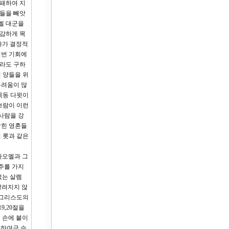
 패하여 지
아들을 빼앗
멜 대군을
용감하게 목
다가 결정적
이번 기회에
더라도 구하
 양들을 위
두려움이 많
목동 다윗이
브람이 이런
사람을 강
잡힌 영혼들
 롯과 같은
라오멜과 그
주를 가지
없는 살렘
알려지지 않
 그리스도의
9,20절을
 손에 붙이
 하여금 승