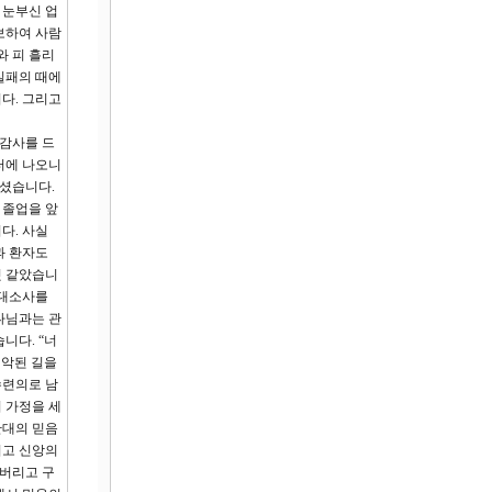
 눈부신 업
보하여 사람
와 피 흘리
실패의 때에
다. 그리고
감사를 드
터에 나오니
주셨습니다.
 졸업을 앞
다. 사실
과 환자도
것 같았습니
 대소사를
나님과는 관
니다. “너
죄악된 길을
수련의로 남
 가정을 세
단대의 믿음
치고 신앙의
어버리고 구