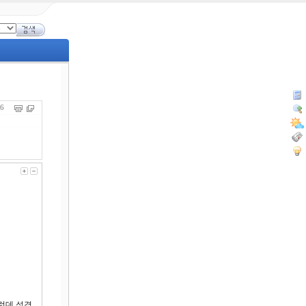
766
런데 성경