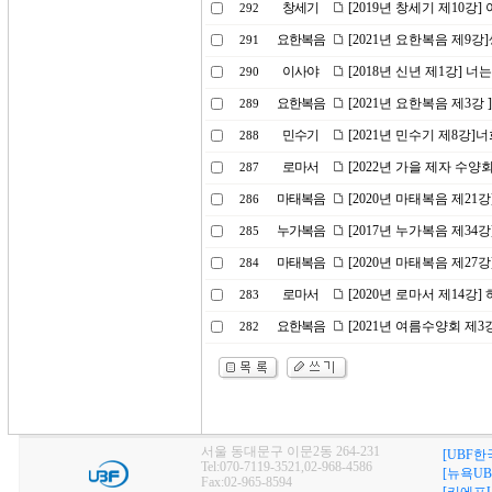
창세기
[2019년 창세기 제10강
292
요한복음
[2021년 요한복음 제9강
291
이사야
[2018년 신년 제1강] 
290
요한복음
[2021년 요한복음 제3
289
민수기
[2021년 민수기 제8강
288
로마서
[2022년 가을 제자 수
287
마태복음
[2020년 마태복음 제21
286
누가복음
[2017년 누가복음 제34
285
마태복음
[2020년 마태복음 제27
284
로마서
[2020년 로마서 제14강
283
요한복음
[2021년 여름수양회 제
282
서울 동대문구 이문2동 264-231
[UBF한
Tel:070-7119-3521,02-968-4586
[뉴욕UB
Fax:02-965-8594