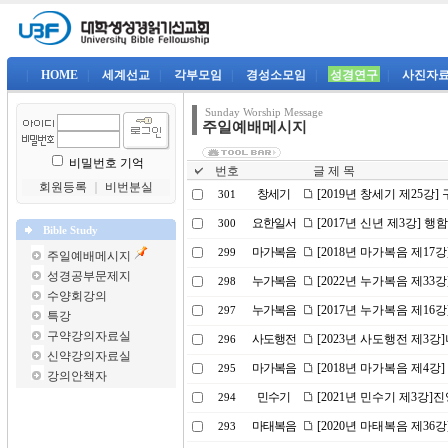
|
HOME
|
세계선교
|
각부모임
|
경성소모임
|
성경연구
|
사진자
Sunday Worship Message
주일예배메시지
비밀번호 기억
번호
글 제 목
회원등록
｜
비번분실
창세기
[2019년 창세기 제25강
301
요한일서
[2017년 신년 제3강]
300
Bible Study
마가복음
[2018년 마가복음 제17
299
주일예배메시지
성경공부문제지
누가복음
[2022년 누가복음 제3
298
수양회강의
누가복음
[2017년 누가복음 제16
297
특강
구약강의자료실
사도행전
[2023년 사도행전 제3
296
신약강의자료실
마가복음
[2018년 마가복음 제4강
295
강의안책자
민수기
[2021년 민수기 제3강
294
마태복음
[2020년 마태복음 제36
293