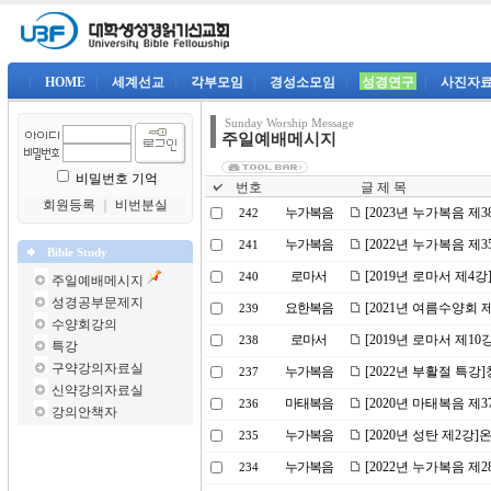
|
HOME
|
세계선교
|
각부모임
|
경성소모임
|
성경연구
|
사진자
Sunday Worship Message
주일예배메시지
비밀번호 기억
번호
글 제 목
회원등록
｜
비번분실
누가복음
[2023년 누가복음 제
242
누가복음
[2022년 누가복음 제
241
Bible Study
로마서
[2019년 로마서 제4
240
주일예배메시지
성경공부문제지
요한복음
[2021년 여름수양회
239
수양회강의
로마서
[2019년 로마서 제1
238
특강
구약강의자료실
누가복음
[2022년 부활절 특
237
신약강의자료실
마태복음
[2020년 마태복음 제
236
강의안책자
누가복음
[2020년 성탄 제2강
235
누가복음
[2022년 누가복음 제
234