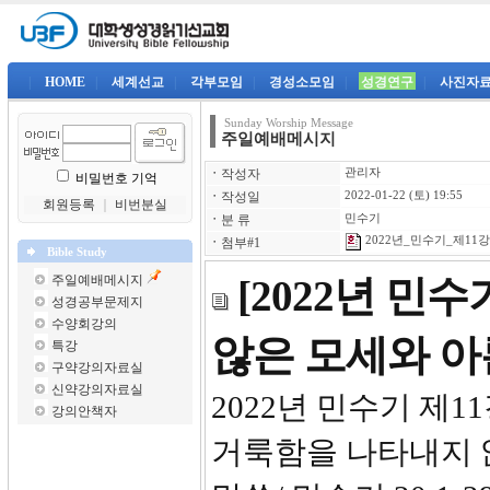
|
HOME
|
세계선교
|
각부모임
|
경성소모임
|
성경연구
|
사진자
Sunday Worship Message
주일예배메시지
ㆍ
작성자
관리자
비밀번호 기억
ㆍ
작성일
2022-01-22 (토) 19:55
회원등록
｜
비번분실
ㆍ
분 류
민수기
2022년_민수기_제11강-
ㆍ
첨부#1
Bible Study
주일예배메시지
[2022년 민
성경공부문제지
수양회강의
않은 모세와 아
특강
구약강의자료실
신약강의자료실
2022년 민
강의안책자
거룩함을 나타내지 