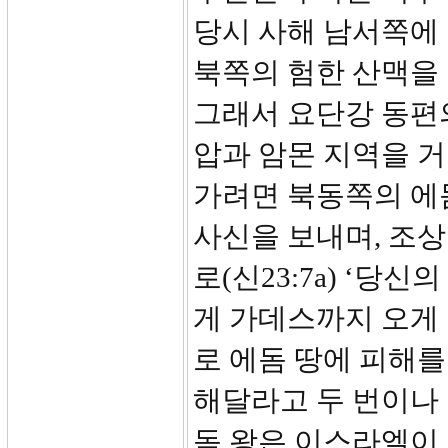
당시 사해 남서쪽에
북쪽의 험한 산맥을
그래서 요단강 동편의 ‘
압과 암몬 지역을 거
가려면 북동쪽의 에
사신을 보내며, 조상
로(신23:7a) ‘당
게 가데스까지 오게
로 에돔 땅에 피해를
해달라고 두 번이나 
돔 왕은 이스라엘이