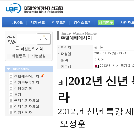
|
HOME
|
세계선교
|
각부모임
|
경성소모임
|
성경연구
|
사진자
Sunday Worship Message
주일예배메시지
ㆍ
작성자
관리자
비밀번호 기억
ㆍ
작성일
2012-01-15 (일) 13:41
회원등록
｜
비번분실
ㆍ
분 류
이사야
2012년_신년_특강-2_
ㆍ
첨부#1
Bible Study
주일예배메시지
[2012년 신
성경공부문제지
수양회강의
라
특강
구약강의자료실
신약강의자료실
2012년
강의안책자
오정훈