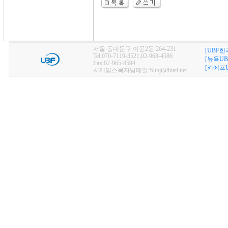
서울 동대문구 이문2동 264-231
[UBF한
Tel:070-7119-3521,02-968-4586
[뉴욕UB
Fax:02-965-8594
[키에프U
서제임스목자님메일:Suhjt@hitel.net