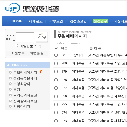
|
HOME
|
세계선교
|
각부모임
|
경성소모임
|
성경연구
|
사진자
Sunday Worship Message
주일예배메시지
비밀번호 기억
번호
글 제 목
회원등록
｜
비번분실
창세기
[2026년 여름수양회 주제
981
마태복음
[2026년 마태복음 22강
980
Bible Study
마태복음
[2026년 마태복음 21강]천
979
주일예배메시지
성경공부문제지
마태복음
[2026년 마태복음 20강] 천
978
수양회강의
마태복음
[2026년 마태복음 19강
977
특강
구약강의자료실
마태복음
[2026년 마태복음 제18강
976
신약강의자료실
마태복음
[2026년 마태복음 17강]
975
강의안책자
마태복음
[2026년 마태복음 16강
974
마태복음
[2026년 마태복음 제15강
973