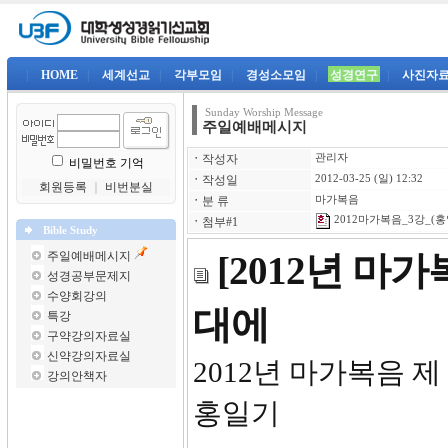
|
HOME
|
세계선교
|
각부모임
|
경성소모임
|
성경연구
|
사진자
Sunday Worship Message
주일예배메시지
ㆍ
작성자
관리자
비밀번호 기억
ㆍ
작성일
2012-03-25 (일) 12:32
회원등록
｜
비번분실
ㆍ
분 류
마가복음
2012마가복음_3강_(홍
ㆍ
첨부#1
Bible Study
주일예배메시지
[2012년 마
성경공부문제지
수양회강의
대에
특강
구약강의자료실
신약강의자료실
2012년
강의안책자
홍일기