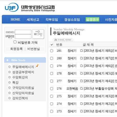
|
HOME
|
세계선교
|
각부모임
|
경성소모임
|
성경연구
|
사진자
Sunday Worship Message
주일예배메시지
비밀번호 기억
번호
글 제 목
회원등록
｜
비번분실
창세기
[2013년 창세기 제8강]
281
창세기
[2013년 창세기 제7강]
280
Bible Study
창세기
[2013년 창세기 제6강]
279
주일예배메시지
성경공부문제지
창세기
[2013년 창세기 제5강]
278
수양회강의
창세기
[2013년 창세기 제4강
277
특강
구약강의자료실
요한복음
[2013년 부활절수양회 
276
신약강의자료실
창세기
[2013년 창세기 제3강]
275
강의안책자
창세기
[2013년 창세기 제2강
274
창세기
[2013년 창세기 제1강
273