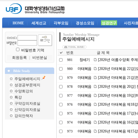
|
HOME
|
세계선교
|
각부모임
|
경성소모임
|
성경연구
|
사진자
Sunday Worship Message
주일예배메시지
비밀번호 기억
번호
글 제 목
회원등록
｜
비번분실
창세기
[2026년 여름수양회 주
981
마태복음
[2026년 마태복음 22
980
Bible Study
마태복음
[2026년 마태복음 21강]
979
주일예배메시지
성경공부문제지
마태복음
[2026년 마태복음 20강] 
978
수양회강의
마태복음
[2026년 마태복음 19
977
특강
구약강의자료실
마태복음
[2026년 마태복음 제18
976
신약강의자료실
마태복음
[2026년 마태복음 17강
975
강의안책자
마태복음
[2026년 마태복음 16
974
마태복음
[2026년 마태복음 제15
973