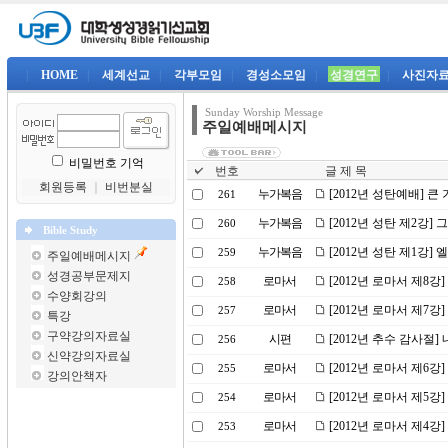
|
HOME
|
세계선교
|
각부모임
|
경성소모임
|
성경연구
|
사진자
Sunday Worship Message
주일예배메시지
비밀번호 기억
번호
글 제 목
회원등록
｜
비번분실
누가복음
[2012년 성탄예배] 큰
261
누가복음
[2012년 성탄 제2강]
260
Bible Study
누가복음
[2012년 성탄 제1강
259
주일예배메시지
성경공부문제지
로마서
[2012년 로마서 제8강
258
수양회강의
로마서
[2012년 로마서 제7강
257
특강
구약강의자료실
시편
[2012년 추수 감사절
256
신약강의자료실
로마서
[2012년 로마서 제6
255
강의안책자
로마서
[2012년 로마서 제5강
254
로마서
[2012년 로마서 제4강]
253