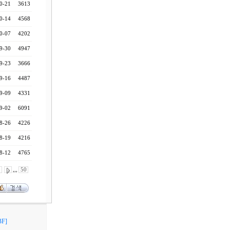
0-21
3613
0-14
4568
0-07
4202
9-30
4947
9-23
3666
9-16
4487
9-09
4331
9-02
6091
8-26
4226
8-19
4216
8-12
4765
0
,,,
50
F]