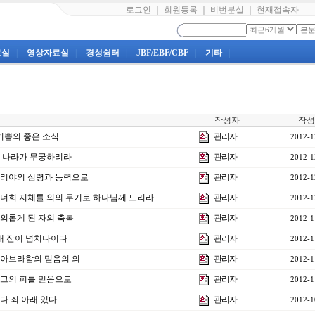
로그인
｜
회원등록
｜
비번분실
｜
현재접속자
료실
|
영상자료실
|
경성쉼터
|
JBF/EBF/CBF
|
기타
|
작성자
작성
 기쁨의 좋은 소식
관리자
2012-1
 그 나라가 무궁하리라
관리자
2012-1
] 엘리야의 심령과 능력으로
관리자
2012-1
] 너희 지체를 의의 무기로 하나님께 드리라..
관리자
2012-1
] 의롭게 된 자의 축복
관리자
2012-1
] 내 잔이 넘치나이다
관리자
2012-1
강] 아브라함의 믿음의 의
관리자
2012-1
] 그의 피를 믿음으로
관리자
2012-1
 다 죄 아래 있다
관리자
2012-1