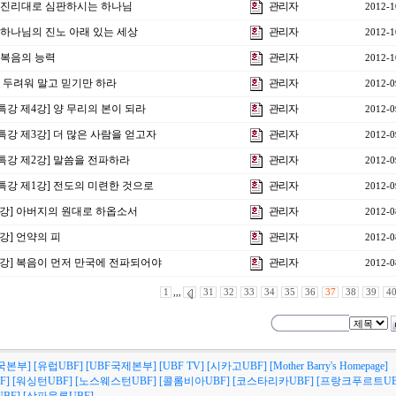
강] 진리대로 심판하시는 하나님
관리자
2012-1
] 하나님의 진노 아래 있는 세상
관리자
2012-1
] 복음의 능력
관리자
2012-1
] 두려워 말고 믿기만 하라
관리자
2012-0
특강 제4강] 양 무리의 본이 되라
관리자
2012-0
특강 제3강] 더 많은 사람을 얻고자
관리자
2012-0
특강 제2강] 말씀을 전파하라
관리자
2012-0
특강 제1강] 전도의 미련한 것으로
관리자
2012-0
23강] 아버지의 원대로 하옵소서
관리자
2012-0
2강] 언약의 피
관리자
2012-0
21강] 복음이 먼저 만국에 전파되어야
관리자
2012-0
1
,,,
31
32
33
34
35
36
37
38
39
4
국본부]
[유럽UBF]
[UBF국제본부]
[UBF TV]
[시카고UBF]
[Mother Barry's Homepage]
F]
[워싱턴UBF]
[노스웨스턴UBF]
[콜롬비아UBF]
[코스타리카UBF]
[프랑크푸르트UB