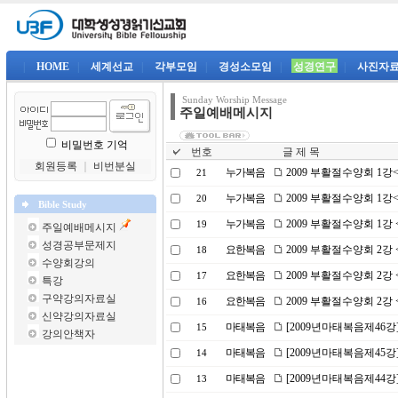
|
HOME
|
세계선교
|
각부모임
|
경성소모임
|
성경연구
|
사진자
Sunday Worship Message
주일예배메시지
비밀번호 기억
번호
글 제 목
회원등록
｜
비번분실
누가복음
2009 부활절수양회 1
21
누가복음
2009 부활절수양회 1
20
Bible Study
누가복음
2009 부활절수양회 1강
19
주일예배메시지
성경공부문제지
요한복음
2009 부활절수양회 2
18
수양회강의
요한복음
2009 부활절수양회 2
17
특강
구약강의자료실
요한복음
2009 부활절수양회 2
16
신약강의자료실
마태복음
[2009년마태복음제46강
15
강의안책자
마태복음
[2009년마태복음제45강
14
마태복음
[2009년마태복음제44강
13