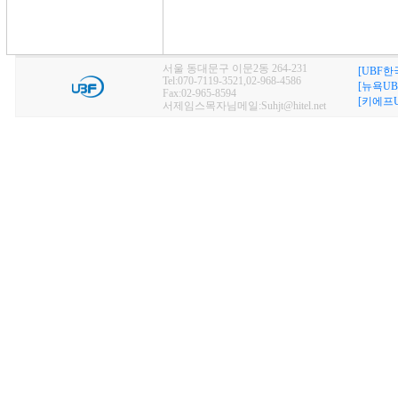
서울 동대문구 이문2동 264-231
[UBF한
Tel:070-7119-3521,02-968-4586
[뉴욕UB
Fax:02-965-8594
[키에프U
서제임스목자님메일:Suhjt@hitel.net