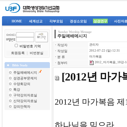
|
HOME
|
세계선교
|
각부모임
|
경성소모임
|
성경연구
|
사진자
Sunday Worship Message
주일예배메시지
ㆍ
작성자
관리자
비밀번호 기억
ㆍ
작성일
2012-07-22 (일) 12:31
회원등록
｜
비번분실
ㆍ
분 류
마가복음
2012_마가복음_18강-1
ㆍ
첨부#1
Bible Study
주일예배메시지
[2012년 마
성경공부문제지
수양회강의
특강
구약강의자료실
2012년 마가
신약강의자료실
강의안책자
하나님을 믿으라