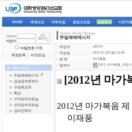
|
HOME
|
세계선교
|
각부모임
|
경성소모임
|
성경연구
|
사진자
Sunday Worship Message
주일예배메시지
ㆍ
작성자
관리자
비밀번호 기억
ㆍ
작성일
2012-07-29 (일) 12:49
회원등록
｜
비번분실
ㆍ
분 류
마가복음
2012_마가복음_19강-1
ㆍ
첨부#1
Bible Study
주일예배메시지
[2012년 마
성경공부문제지
수양회강의
특강
구약강의자료실
2012년
신약강의자료실
강의안책자
이재풍