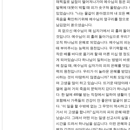
채찍질로 살점이 떨어져나가며 예수님의 등은 피
발목에 대못이 박힐 때 피가 솟구쳐 올랐습니다.
있었습니다. “나는 물같이 쏟아졌으며 내 모든
죽음을 확인하기위해 예수님의 옆구리를 창으로 푹
남김없이 쏟으셨습니다.
죄 없으신 예수님이 왜 십자가에서 피 흘려 돌아
것입니다. 예수님이 피 흘려 돌아가심으로 우리가
오직 하나님의 은혜로 되었습니다. 예수님의 피는
때 부어주시는 능력의 원천입니다. 무기력할 때,
작은 배를 바다로 옮기려 할 때 어른 이십 명 정
게 되어있습니다 하나님이 일하시는 방법이 바로 
에 잠길 때, 예수님의 십자가의 피의 은혜를 덧입
력의 원천입니다. 우리가 이 놀라운 은혜를 받았
사하는 것이 마땅하지 않겠습니까? 저희 모임가
며 고생을 많이 하고 있습니다. 뜨거운 태양아래
열에 걸려 거의 죽음의 문턱까지 갔다가 하나님
다. 한 달에 400불 받는 직장에서 일하며 생활
포함해서 가족들의 건강이 안 좋은데 얼굴이 밝고
다. ‘이 일을 할 수밖에 없는 그 무엇이 역사하
가서 이 고생을 합니까? 십자가의 피의 은혜 때
났습니다. 그래서 어떤 이는 일생 선교사의 삶을
시간을 드려서 하나님을 섬깁니다. 이런 은혜와 
혜와 감격이 살아있습니까? 하나님께 헌신하는 