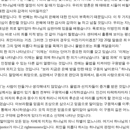
 하나님에 대한 열정이 식어 질 때가 있습니다. 우리의 영혼은 왜 때때로 시들어 버릴까
대한 감사와 감격이 식어질까요?
때문입니다. 두 번째는 하나님의 은혜에 대한 인식이 부족하기 때문입니다. 이 두 가지
심이 충만할 것입니다. 은혜에 대한 감사와 감격이 늘 차고 넘칠 것입니다. 우리는 지
세상은 죄로 말미암아 하나님의 심판아래 있음을 배웠습니다. 폭로되는 이방인의 죄를
는 바로 나의 죄를 지적 받는 것 같아 가슴이 찔렸습니다. 센터에서 훌륭해 보이는 평
. 죄인이라는 거죠. 그러면 그 반대의 경우도 마찬가지이겠죠? 3장 20절 말씀은 죄 
위로 그의 앞에 의롭다 하심을 얻을 육체가 없나니 율법으로는 죄를 깨달음이라.’
의 한 의가 나타났으니’ ‘이제는’ 이라는 단어가 중요한 의미를 갖고 있습니다. ‘이제는’은
환을 나타냅니다. 이제는 율법 외에 하나님의 한 의가 나타났습니다. ‘율법 외에’ 이 말
인정받을 수 있는 다른 길이 열렸다는 것입니다. 전에는 율법을 지켜야만 구원받을 
여 외치고 있는 것입니다. “보라 지금은 은혜 받을 만한 때요 구원의 날이로다.” 하나
렸습니다. 절망에서 희망으로, 심판에서 구원으로 판단과 정죄에서, 용서와 사랑으로의 
 의’는 사람이 만들거나 생각해내지 않았습니다. 율법과 선지자들이 증거를 받은 것입니
나님께서는 율법이 있기 훨씬 전부터 구원역사를 시작하셨습니다. 인간이 타락하자마자 
후손도 여자의 후손과 원수가 되게 하리니 여자의 후손은 네 머리를 상하게 할 것이요 너는
시되었습니다. 아브라함을 믿음의 조상으로 삼으시고 믿음으로 말미암는 구원역사를 이루
 통해서 계시하셨습니다. 오직 의인은 믿음으로 말미암아 살리라. 이 구원의 길은 어느
셨고 구약에 감추어져 있다가 비로소 신약에 나타난 것입니다.
 말미암아 모든 믿는 자에게 미치는 하나님의 의니 차별이 없느니라. 여기서 하나님의 
stice가 아니고 righteousness입니다. 죄인을 의롭다 하시는 하나님의 판정이 하나님