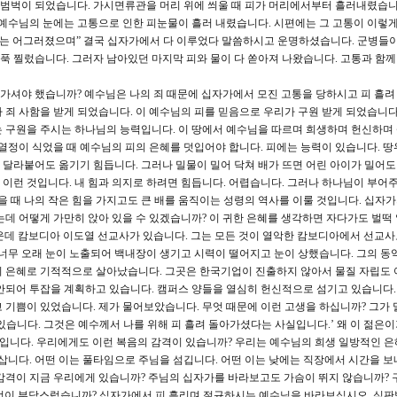
범벅이 되었습니다. 가시면류관을 머리 위에 씌울 때 피가 머리에서부터 흘러내렸습니
 예수님의 눈에는 고통으로 인한 피눈물이 흘러 내렸습니다. 시편에는 그 고통이 이렇
 뼈는 어그러졌으며” 결국 십자가에서 다 이루었다 말씀하시고 운명하셨습니다. 군병들
 찔렀습니다. 그러자 남아있던 마지막 피와 물이 다 쏟아져 나왔습니다. 고통과 함께
가셔야 했습니까? 예수님은 나의 죄 때문에 십자가에서 모진 고통을 당하시고 피 흘
 죄 사함을 받게 되었습니다. 이 예수님의 피를 믿음으로 우리가 구원 받게 되었습니다
 구원을 주시는 하나님의 능력입니다. 이 땅에서 예수님을 따르며 희생하며 헌신하며
 열정이 식었을 때 예수님의 피의 은혜를 덧입어야 합니다. 피에는 능력이 있습니다. 땅
도 달라붙어도 옮기기 힘듭니다. 그러나 밀물이 밀어 닥쳐 배가 뜨면 어린 아이가 밀어도
이런 것입니다. 내 힘과 의지로 하려면 힘듭니다. 어렵습니다. 그러나 하나님이 부어
을 때 나의 작은 힘을 가지고도 큰 배를 움직이는 성령의 역사를 이룰 것입니다. 십자가
는데 어떻게 가만히 앉아 있을 수 있겠습니까? 이 귀한 은혜를 생각하면 자다가도 벌떡
운데 캄보디아 이도열 선교사가 있습니다. 그는 모든 것이 열악한 캄보디아에서 선교사
 너무 오래 눈이 노출되어 백내장이 생기고 시력이 떨어지고 눈이 상했습니다. 그의 동
의 은혜로 기적적으로 살아났습니다. 그곳은 한국기업이 진출하지 않아서 물질 자립도
이 안되어 투잡을 계획하고 있습니다. 캠퍼스 양들을 열심히 헌신적으로 섬기고 있습니다.
 기쁨이 있었습니다. 제가 물어보았습니다. 무엇 때문에 이런 고생을 하십니까? 그가
고 있습니다. 그것은 예수께서 나를 위해 피 흘려 돌아가셨다는 사실입니다.’ 왜 이 젊은
문입니다. 우리에게도 이런 복음의 감격이 있습니까? 우리는 예수님의 희생 일방적인 은
 삽니다. 어떤 이는 풀타임으로 주님을 섬깁니다. 어떤 이는 낮에는 직장에서 시간을 보
감격이 지금 우리에게 있습니까? 주님의 십자가를 바라보고도 가슴이 뛰지 않습니까? 
것이 부담스럽습니까? 십자가에서 피 흘리며 절규하시는 예수님을 바라보십시오. 심판