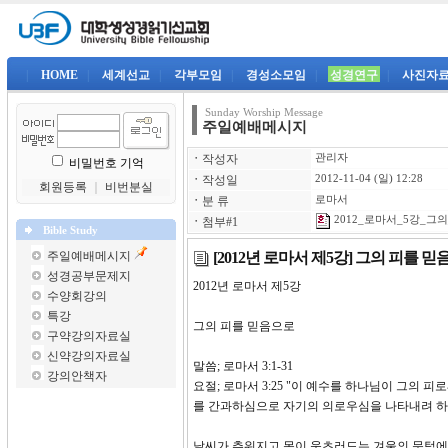
|
HOME
|
세계선교
|
각부모임
|
경성소모임
|
성경연구
|
사진자
Sunday Worship Message
주일예배메시지
ㆍ
작성자
관리자
비밀번호 기억
ㆍ
작성일
2012-11-04 (일) 12:28
회원등록
｜
비번분실
ㆍ
분 류
로마서
2012_로마서_5강_그
ㆍ
첨부#1
Bible Study
[2012년 로마서 제5강] 그의 피를 
주일예배메시지
성경공부문제지
2012년 로마서 제5강
수양회강의
특강
그의 피를 믿음으로
구약강의자료실
신약강의자료실
말씀; 로마서 3:1-31
강의안책자
요절; 로마서 3:25 "이 예수를 하나님이 그의
를 간과하심으로 자기의 의로우심을 나타내려 
날씨가 추워지고 몸이 움츠러드는 겨울의 문턱에 