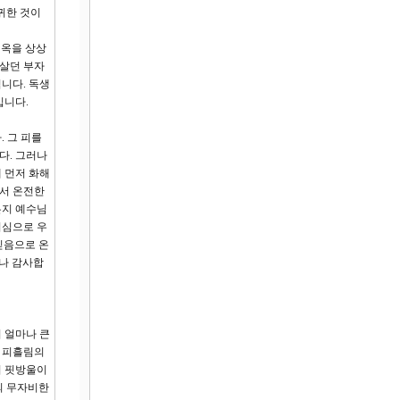
귀한 것이
지옥을 상상
 살던 부자
니다. 독생
입니다.
 그 피를
다. 그러나
 먼저 화해
에서 온전한
든지 예수님
되심으로 우
믿음으로 온
나 감사합
 얼마나 큰
의 피흘림의
이 핏방울이
의 무자비한