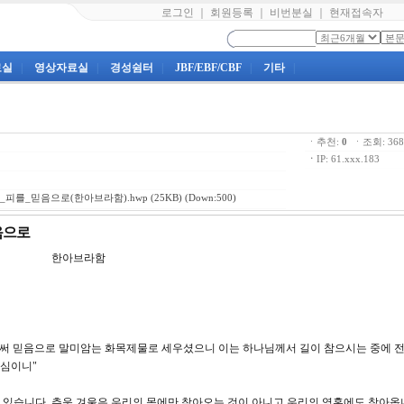
로그인
｜
회원등록
｜
비번분실
｜
현재접속자
료실
|
영상자료실
|
경성쉼터
|
JBF/EBF/CBF
|
기타
|
ㆍ추천:
0
ㆍ조회: 3
ㆍ
IP: 61.xxx.183
의_피를_믿음으로(한아브라함).hwp
(25KB) (Down:500)
믿음으로
 한아브라함
 피로써 믿음으로 말미암는 화목제물로 세우셨으니 이는 하나님께서 길이 참으시는 중에 전
하심이니"
있습니다. 추운 겨울은 우리의 몸에만 찾아오는 것이 아니고 우리의 영혼에도 찾아옵