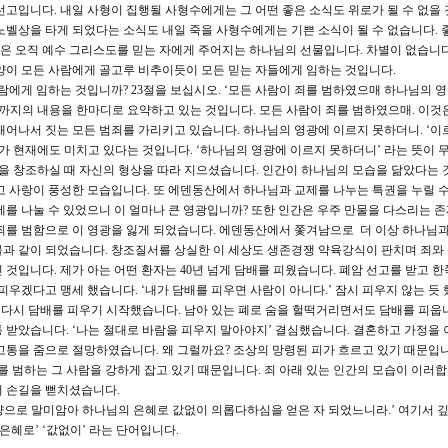
선고입니다. 내일 사형이 집행될 사형수에게는 그 어떤 좋은 소식도 위로가 될 수 없을 
 노벨상을 타게 되었다는 소식도 내일 죽을 사형수에게는 기쁜 소식이 될 수 없습니다. 
구원은 오직 예수 그리스도를 믿는 자에게 주어지는 하나님의 선물입니다. 차별이 없습니다
양이 모든 사람에게 골고루 비추이듯이 모든 믿는 자들에게 임하는 것입니다.
에게 임하는 것입니까? 23절을 보십시오. ‘모든 사람이 죄를 범하였으매 하나님의 
0절까지의 내용을 한마디로 요약하고 있는 것입니다. 모든 사람이 죄를 범하였으매. 이것
태어나서 짓는 모든 범죄를 가리키고 있습니다. 하나님의 영광에 이르지 못하더니. ‘이
죄가 현재에도 미치고 있다는 것입니다. ‘하나님의 영광에 이르지 못하더니’ 라는 뜻이 
을 창조하실 때 자신의 형상을 따라 지으셨습니다. 인간이 하나님의 모습을 닮았다는 
고 사랑이 풍성한 모습입니다. 또 에덴동산에서 하나님과 교제를 나누는 특권을 누릴 
제를 나눌 수 있었으니 이 얼마나 큰 영광입니까? 또한 인간은 우주 만물을 다스리는 
죄를 범함으로 이 영광을 잃게 되었습니다. 에덴동산에서 쫓겨남으로 더 이상 하나님과
과 같이 되었습니다. 창조질서를 상실한 이 세상도 생존경쟁 약육강식이 판치며 죄와
것입니다. 제가 아는 어떤 환자는 40년 넘게 담배를 피웠습니다. 폐암 선고를 받고 한
피우겠다고 맹세 했습니다. ‘내가 담배를 피우면 사람이 아니다.’ 잠시 피우지 않는 듯 
서 다시 담배를 피우기 시작했습니다. 남아 있는 폐로 숨을 헐떡거리면서도 담배를 피웁
 받았습니다. ‘나는 절대로 바람을 피우지 말아야지’ 결심했습니다. 결혼하고 가정을
고통을 줌으로 절망하였습니다. 왜 그럴까요? 조상의 망령된 피가 흐르고 있기 때문입니
를 범하는 그 사람을 강하게 잡고 있기 때문입니다. 죄 아래 있는 인간의 모습이 이러합
의 손길을 뻗치셨습니다.
속량으로 말미암아 하나님의 은혜로 값없이 의롭다하심을 얻은 자 되었느니라.’ 여기서 
 은혜로’ ‘값없이’ 라는 단어입니다.