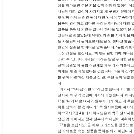
생활 하다보면 추운 겨울 같이 신앙의 열정이 식고
나님에 대한 열심이 사라지고 왜 구원의 은혜에 
첫 번째 이유는 죄인 됨에 대한 인식이 부족하기 
음속에 인식하고 있다면 우리는 하나님에 대한 열
말씀을 통해서 의인은 없나니 하나도 없으며 온 
그런대로 괜찮았는데 유대인의 죄를 지적 받을 때
도 사모님에게 물어보면 대답을 안 한다고 했습니다
인간의 실존을 한마디로 말해줍니다. ‘율법의 행
3장 21절을 보십시오. ‘이제는 율법 외에 하나님
OW" 즉 ‘그러나 이제는’ 이라는 말로 위대한 전
전혀 상관없이 율법과 관계없이 우리가 의롭다고 
이제는 새 길이 열렸다는 것입니다. 바울이 감격하
를 위해 마련하신 새롭고 산 길, 복된 길이 열
다.
여기서 ‘하나님의 한 의’라고 했습니다. 이 ‘한
선지자 즉 구약 성경에 예시되어 있습니다. 하
15절 ‘내가 너로 여자와 원수가 되게 하고 네 
치를 상하게 할 것이니라.’ 즉 원시복음에 계
하박국서 2장 4절에서 하나님은 하박국 선지자를
생긴 것이 아니고 창세 전부터 하나님이 계획하
22절을 보십시오. 곧 예수 그리스도를 믿음으로
님의 의로운 속성, 성품을 뜻하는 의가 아닙니다. ju