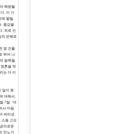
야 해방될
. 이 가
번에 팔릴
. 몸값을
. 죄로 인
님의 은혜로
면 옆 건물
로 뛰어 나
리의 발목을
 영혼을 억
리는 더 이
 알지 못
에 대해서,
7절. ‘여
하사 마음
어 버리셨
 소돔 고모
 공의로운
의 진노가