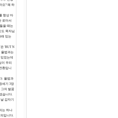
요? 왜 하
를 항상 마
난 로마서
 들을 때는
신도 목자님
아래 있는
 'BUT N
은 율법과는
수 있었는데
님이 우리
대전환입니
다. 율법과
창세기 3장
 그의 발꿈
셨습니다.
 날 갑자기
의는 하나
의 의입니다.