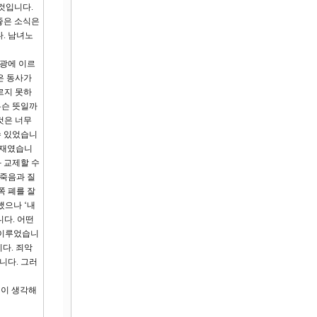
것입니다.
좋은 소식은
. 남녀노
영광에 이르
은 동사가
르지 못하
무슨 뜻일까
것은 너무
수 있었습니
존재였습니
 교제할 수
 죽음과 질
쪽 폐를 잘
했으나 ‘내
니다. 어떤
 이루었습니
다. 죄악
니다. 그러
깊이 생각해