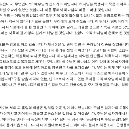
 있습니다. 무엇입니까? 예수님의 십자가의 피입니다. 하나님은 독생자의 죽음이 너무 
 하실 수밖에 없었던 것입니다. 이를 통해서 하나님의 의를 드러낸 것입니다.
우리는 어떻게 되었을까요? 모두 지옥 불에 떨어질 것입니다. 불과 유황으로 타는 
해서 지옥이 얼마나 괴로운 곳인지 우리에게 보여 주셨습니다. 이 땅에서 땅땅거리며
거지 나사로에게 물 한 방울만 찍어 혀에 넣어달라고 애걸할 정도로 지옥은 괴로운 곳입
리는 지옥의 길 사망의 길에서 해방 된 것입니다. 값없이 오직 하나님의 은혜로 된 것
를 배경으로 하고 있습니다. 대제사장은 일 년에 한번 씩 속죄일에 짐승을 잡았습니다.
니다. 죄의 삯은 사망이기 때문에 피 흘리는 생명이 희생되지 않고서는 사함이 없습니
 근본적인 해결책이 되지 못했습니다. 하나님께서는 죄악된 인간들과 화목하시기 위해
 그리스도를 화목제물로 세우신 것입니다. 예수님은 하나님의 어린 양이 되어 십자가
를 흘리심으로 단번에 온전하고도 영원한 제사를 드리셨습니다. 우리는 언제 어디서
보좌 앞에 나아갈 수 있게 되었습니다. 예수 그리스도께서 자신이 스스로 화목제물이 
입니까? 구원 받을 자격이 없는, 단 1프로의 자격도 없는 우리를 오직 예수님의 피를 
. 얼마나 큰 은혜입니까? 의롭다 인정해주시고 천국소망을 주시고 영생을 주시니 얼마
자가에서의 피 흘림의 희생은 말처럼 쉬운 일이 아니었습니다. 주님은 십자가의 고통이
를 대신지시고 가야하는 외롭고 고통스러운 길임을 잘 아셨습니다. 주님은 십자가에서
한 이야기는 겟세마네 동산에서부터 시작됩니다. 겟세마네 동산에서 예수님은 땀방울
게서 옮기시옵소서. 그러나 나의 원대로 마옵시고 아버지의 원대로 하옵소서.’ 군병들