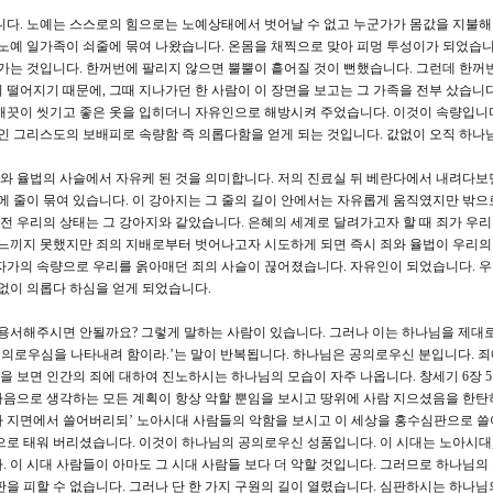
다. 노예는 스스로의 힘으로는 노예상태에서 벗어날 수 없고 누군가가 몸값을 지불해
 노예 일가족이 쇠줄에 묶여 나왔습니다. 온몸을 채찍으로 맞아 피멍 투성이가 되었습니다
려가는 것입니다. 한꺼번에 팔리지 않으면 뿔뿔이 흩어질 것이 뻔했습니다. 그런데 한꺼
 떨어지기 때문에, 그때 지나가던 한 사람이 이 장면을 보고는 그 가족을 전부 샀습니다
깨끗이 씻기고 좋은 옷을 입히더니 자유인으로 해방시켜 주었습니다. 이것이 속량입니다
양인 그리스도의 보배피로 속량함 즉 의롭다함을 얻게 되는 것입니다. 값없이 오직 하나
 율법의 사슬에서 자유케 된 것을 의미합니다. 저의 진료실 뒤 베란다에서 내려다보
에 줄이 묶여 있습니다. 이 강아지는 그 줄의 길이 안에서는 자유롭게 움직였지만 밖으
 전 우리의 상태는 그 강아지와 같았습니다. 은혜의 세계로 달려가고자 할 때 죄가 우
 느끼지 못했지만 죄의 지배로부터 벗어나고자 시도하게 되면 즉시 죄와 율법이 우리의
자가의 속량으로 우리를 옭아매던 죄의 사슬이 끊어졌습니다. 자유인이 되었습니다. 우
값없이 의롭다 하심을 얻게 되었습니다.
용서해주시면 안될까요? 그렇게 말하는 사람이 있습니다. 그러나 이는 하나님을 제대로
기의 의로우심을 나타내려 함이라.’는 말이 반복됩니다. 하나님은 공의로우신 분입니다. 죄
보면 인간의 죄에 대하여 진노하시는 하나님의 모습이 자주 나옵니다. 창세기 6장 5절-
마음으로 생각하는 모든 계획이 항상 악할 뿐임을 보시고 땅위에 사람 지으셨음을 한탄
가 지면에서 쓸어버리되’ 노아시대 사람들의 악함을 보시고 이 세상을 홍수심판으로 쓸
으로 태워 버리셨습니다. 이것이 하나님의 공의로우신 성품입니다. 이 시대는 노아시대,
. 이 시대 사람들이 아마도 그 시대 사람들 보다 더 악할 것입니다. 그러므로 하나님의
판을 피할 수 없습니다. 그러나 단 한 가지 구원의 길이 열렸습니다. 심판하시는 하나님