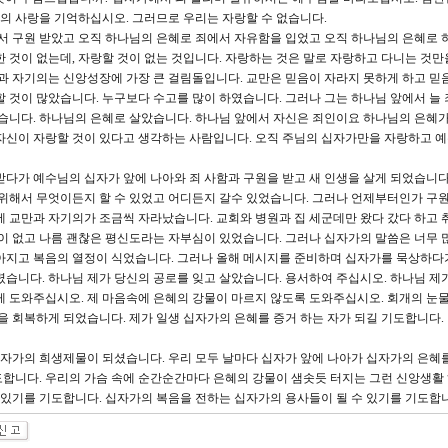
의 사랑을 기억하십시오. 그러므로 우리는 자랑할 수 없습니다.
서 구원 받았고 오직 하나님의 은혜로 죄에서 자유함을 입었고 오직 하나님의 은혜로 
 것이 없는데, 자랑할 것이 없는 것입니다. 자랑하는 것은 말로 자랑하고 다니는 것만
만과 자기의는 신앙성장에 가장 큰 걸림돌입니다. 교만은 믿음이 자라지 못하게 하고 믿
할 것이 많았습니다. 누구보다 수고를 많이 하였습니다. 그러나 그는 하나님 앞에서 늘 
였습니다. 하나님의 은혜로 살았습니다. 하나님 앞에서 자신은 죄인이요 하나님의 은혜가
자신이 자랑할 것이 있다고 생각하는 사람입니다. 오직 주님의 십자가만을 자랑하고 
다가 예수님의 십자가 앞에 나아와 죄 사함과 구원을 받고 새 인생을 살게 되었습니다
 위해서 무엇이든지 할 수 있었고 어디든지 갈수 있었습니다. 그러나 언제부터인가 구
에 교만과 자기의가 조금씩 자라났습니다. 교회와 병원과 집 세군데만 왔다 갔다 하고 
적이 없고 나름 괜찮은 평신도라는 자부심이 있었습니다. 그러나 십자가의 말씀은 너무 
살아지고 복음의 열정이 식었습니다. 그러나 올해 메시지를 준비하며 십자가를 묵상하다
렸습니다. 하나님 제가 당신의 공로를 잊고 살았습니다. 용서하여 주십시오. 하나님 제
게 도와주십시오. 제 마음속에 은혜의 강물이 마르지 않도록 도와주십시오. 회개의 눈
격을 회복하게 되었습니다. 제가 일생 십자가의 은혜를 증거 하는 자가 되길 기도합니다.
자가의 희생제물이 되셨습니다. 우리 모두 날마다 십자가 앞에 나아가 십자가의 은혜
합니다. 우리의 가슴 속에 순간순간마다 은혜의 강물이 샘솟듯 터지는 그런 신앙생활
수 있기를 기도합니다. 십자가의 복음을 전하는 십자가의 용사들이 될 수 있기를 기도합