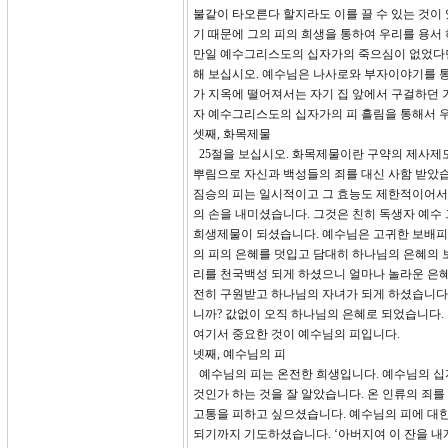
불같이 타오른다 할지라도 이를 끌 수 있는 것이
기 때문에 그의 피의 희생을 통하여 우리를 용서
만일 예수그리스도의 십자가의 죽으심이 없었다면 
해 보십시오. 예수님은 나사로와 부자이야기를 통
가 지옥에 떨어져서는 자기 집 앞에서 구걸하던 
자 예수그리스도의 십자가의 피 흘림을 통해서 우
셋째, 화목제물
25절을 보십시오. 화목제물이란 구약의 제사제도
뿌림으로 자신과 백성들의 죄를 대신 사함 받았습
짐승의 피는 일시적이고 그 효능도 제한적이어서
의 손을 내미셨습니다. 그것은 친히 독생자 예수
희생제물이 되셨습니다. 예수님은 고귀한 보배피
의 피의 은혜를 덧입고 담대히 하나님의 은혜의 
리를 천국백성 되게 하셨으니 얼마나 놀라운 은혜
전히 구원받고 하나님의 자녀가 되게 하셨습니다
니까? 값없이 오직 하나님의 은혜로 되었습니다.
여기서 중요한 것이 예수님의 피입니다.
넷째, 예수님의 피
예수님의 피는 온전한 희생입니다. 예수님의 십
것인가 하는 것을 잘 알았습니다. 온 인류의 죄
고통을 피하고 싶으셨습니다. 예수님의 피에 대
되기까지 기도하셨습니다. ‘아버지여 이 잔을 내