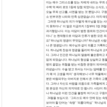
이는 예수 그리스도를 믿는 자에게 내리는 무죄 
수백 억 짜리 로또 1등에 당첨 되었다는 소식도,
오늘 무죄 선고를, 사면을 받는 것 뿐입니다. 
소 빈부귀천 나라와 민족 상관없습니다. 마치 태
그러면 하나님의 의가 어떻게 예수님을 믿는 사람
지 못하더니’ 이 말은 지금까지 1장부터 3장 2
과거형입니다. 이는 아담이 범한 원죄와 인간이 
더니’ 는 현재형으로 아담과 인류가 범한 모든 
요? 하나님의 영광이 무엇입니까? 하나님은 사람
나 큰 영광입니다. 예수님과 같이 의롭고 거룩하
다. 하나님께 찬송과 영광을 돌리며 하나님과 교
다. 그러나 인간은 하나님의 말씀에 불순종하고 
없게 되었습니다. 하나님의 형상을 상실하고 동물
병의 끝없는 위협을 받는 비참한 운명이 되어버린 
라냈습니다. 수술 받고 와서는 다시는 담배를 안 
가 왜 이 고생을 하지’ 생각해보니 너무 억울해
분은 바람피우는 아버지로 인해서 온 가족이 고통
다. 그러나 자신도 바람을 피움으로 가족들에게 
된 본성은 자신의 의지대로 안 됩니다. 사단이 죄
나 하나님은 이런 인간을 불쌍히 여기시고 구원
24절을 보십시오. ‘그리스도 예수 안에 있는 
보아야 할 단어는 ‘속량’ ‘의롭다하심’ ‘하나님의