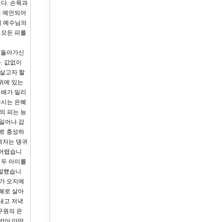
다. 손목과
게 예언되어
이 예수님의
 모든 피를
려 돌아가신
. 값없이
 살고자 할
위에 있는
 배가 밀리
주시는 은혜
의 피는 능
 일어나 감
로 충성하
역자는 댕귀
 어렵습니
 두 아이를
 말했습니
이가 오지에
혜로 살아
내고 저녁
구원의 은
받아 마땅