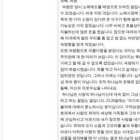
첫째, 속량
속량은 당시 노예제도를 배경으로 쓰여진 말입니
수 있었습니다. 바로 이런 것입니다. 노예시장에
족의 한 가지 소원이 있다면 온 식구가 함께 팔
가능성은 거의 없었습니다. 너무 비싸고 효율성이
지불하는데 많은 돈을 썼습니다. 집으로 데려와 
해 마귀에게 팔린 우리를 흠 없고 점 없는 어린
속량함을 얻게 되었습니다.
또한 속량함으로 의롭다함을 받았다는 의미는 죄와
주차장에 개 한 마리가 보입니다. 이 강아지는 목
가려고 할 때 갈 수 없도록 잡았습니다. 속량되기
잡아 좌절시켰습니다. 죄를 먹고 마시고 살 때는
압하였던 것입니다. 그러나 이제는 다릅니다. 십
상 죄의 종이 아닙니다. 오직 하나님의 은혜로 
둘째, 자신의 의로우심을 나타내심
하나님은 사랑의 하나님이신대 대속 없이 그냥 
하고 하는 철없는 말입니다. 25,26절에는 ‘자
불의에 대해서 분노하시는 분이십니다. 구약성경을 
호와께서 사람의 죄악이 세상에 가득함과 그의 
에 근심하시고 이르시되 내가 창조한 사람을 내
습니다. 죄악의 도시 소돔과 고모라를 불과 유황
라보다 더하면 더했지 못할 것이 없는 시대입니다
성품을 생각해볼 때 이 시대는 결코 하나님의 심