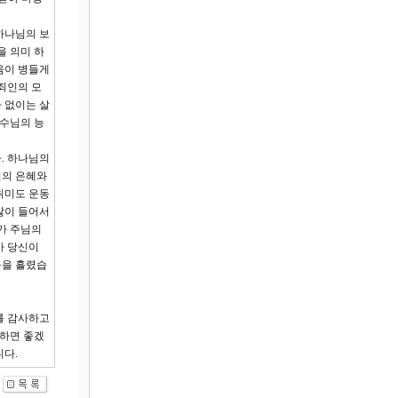
하나님의 보
을 의미 하
음이 병들게
죄인의 모
 없이는 살
예수님의 능
. 하나님의
원의 은혜와
취미도 운동
많이 들어서
가 주님의
가 당신이
물을 흘렸습
를 감사하고
 하면 좋겠
니다.