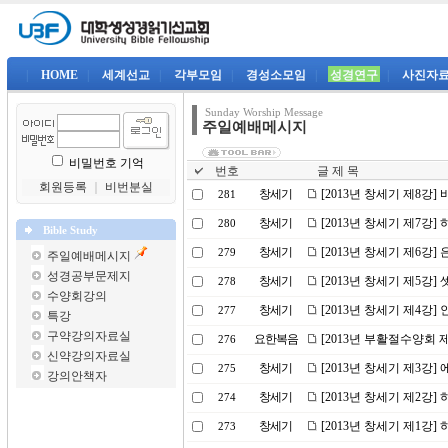
|
HOME
|
세계선교
|
각부모임
|
경성소모임
|
성경연구
|
사진자
Sunday Worship Message
주일예배메시지
비밀번호 기억
번호
글 제 목
회원등록
｜
비번분실
창세기
[2013년 창세기 제8강]
281
창세기
[2013년 창세기 제7강]
280
Bible Study
창세기
[2013년 창세기 제6강]
279
주일예배메시지
성경공부문제지
창세기
[2013년 창세기 제5강]
278
수양회강의
창세기
[2013년 창세기 제4강
277
특강
구약강의자료실
요한복음
[2013년 부활절수양회 
276
신약강의자료실
창세기
[2013년 창세기 제3강]
275
강의안책자
창세기
[2013년 창세기 제2강
274
창세기
[2013년 창세기 제1강
273