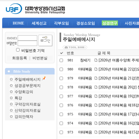
|
HOME
|
세계선교
|
각부모임
|
경성소모임
|
성경연구
|
사진자
Sunday Worship Message
주일예배메시지
비밀번호 기억
번호
글 제 목
회원등록
｜
비번분실
창세기
[2026년 여름수양회 주
981
마태복음
[2026년 마태복음 22
980
Bible Study
마태복음
[2026년 마태복음 21강]
979
주일예배메시지
성경공부문제지
마태복음
[2026년 마태복음 20강] 
978
수양회강의
마태복음
[2026년 마태복음 19
977
특강
구약강의자료실
마태복음
[2026년 마태복음 제18
976
신약강의자료실
마태복음
[2026년 마태복음 17강
975
강의안책자
마태복음
[2026년 마태복음 16
974
마태복음
[2026년 마태복음 제15
973