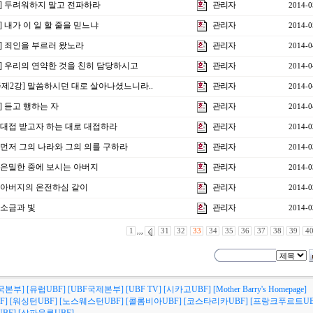
4강] 두려워하지 말고 전파하라
관리자
2014-0
] 내가 이 일 할 줄을 믿느냐
관리자
2014-0
강] 죄인을 부르러 왔노라
관리자
2014-0
1강] 우리의 연약한 것을 친히 담당하시고
관리자
2014-0
 주제2강] 말씀하시던 대로 살아나셨느니라..
관리자
2014-0
강] 듣고 행하는 자
관리자
2014-0
] 대접 받고자 하는 대로 대접하라
관리자
2014-0
] 먼저 그의 나라와 그의 의를 구하라
관리자
2014-0
] 은밀한 중에 보시는 아버지
관리자
2014-0
강] 아버지의 온전하심 같이
관리자
2014-0
] 소금과 빛
관리자
2014-0
1
,,,
31
32
33
34
35
36
37
38
39
4
국본부]
[유럽UBF]
[UBF국제본부]
[UBF TV]
[시카고UBF]
[Mother Barry's Homepage]
F]
[워싱턴UBF]
[노스웨스턴UBF]
[콜롬비아UBF]
[코스타리카UBF]
[프랑크푸르트UB