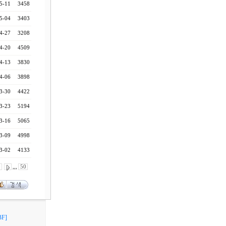
5-11
3458
5-04
3403
4-27
3208
4-20
4509
4-13
3830
4-06
3898
3-30
4422
3-23
5194
3-16
5065
3-09
4998
3-02
4133
0
,,,
50
F]