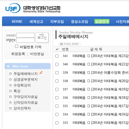
|
HOME
|
세계선교
|
각부모임
|
경성소모임
|
성경연구
|
사진자
Sunday Worship Message
주일예배메시지
비밀번호 기억
번호
글 제 목
회원등록
｜
비번분실
마태복음
[2014년 마태복음 제2
341
마태복음
[2014년 마태복음 제22
340
Bible Study
마태복음
[2014년 여름수양회 준비
339
주일예배메시지
성경공부문제지
마태복음
[2014년 마태복음 제20
338
수양회강의
마태복음
[2014년 마태복음 제19
337
특강
구약강의자료실
마태복음
[2014년 마태복음 제1
336
신약강의자료실
마태복음
[2014년 마태복음 제17
335
강의안책자
마태복음
[2014년 마태복음 제16
334
마태복음
[2014년 마태복음 제15
333