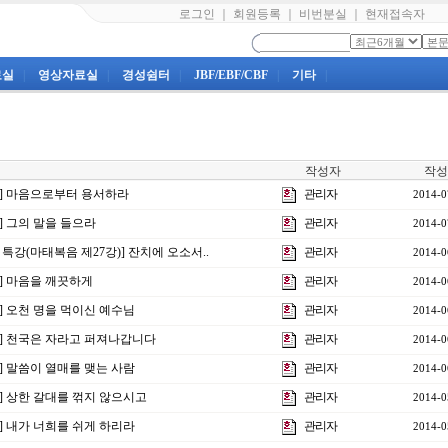
로그인
｜
회원등록
｜
비번분실
｜
현재접속자
료실
|
영상자료실
|
경성쉼터
|
JBF/EBF/CBF
|
기타
|
작성자
작성
3강] 마음으로부터 용서하라
관리자
2014-0
강] 그의 말을 들으라
관리자
2014-0
 특강(마태복음 제27강)] 잔치에 오소서..
관리자
2014-0
강] 마음을 깨끗하게
관리자
2014-0
강] 오천 명을 먹이신 예수님
관리자
2014-0
8강] 천국은 자라고 퍼져나갑니다
관리자
2014-0
강] 말씀이 열매를 맺는 사람
관리자
2014-0
강] 상한 갈대를 꺾지 않으시고
관리자
2014-0
강] 내가 너희를 쉬게 하리라
관리자
2014-0