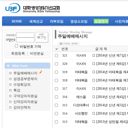
|
HOME
|
세계선교
|
각부모임
|
경성소모임
|
성경연구
|
사진자
Sunday Worship Message
주일예배메시지
비밀번호 기억
번호
글 제 목
회원등록
｜
비번분실
이사야
[2014년 신년 제7
321
이사야
[2014년 신년 제6강
320
Bible Study
마태복음
[2014년 마태복음 
319
주일예배메시지
성경공부문제지
마태복음
[2014년 마태복음 
318
수양회강의
이사야
[2014년 신년 제5강
317
특강
구약강의자료실
에스겔
[2014년 신년 제4강
316
신약강의자료실
디모데후서
[2014년 신년 제3강
315
강의안책자
사도행전
[2014년 신년 제2강
314
마태복음
[2013년 성탄절 제4
313