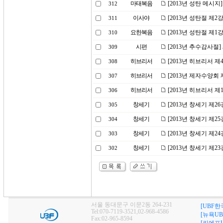
마태복음
[2013년 성탄 메시
312
이사야
[2013년 성탄절 제2
311
요한복음
[2013년 성탄절 제1
310
시편
[2013년 추수감사절
309
히브리서
[2013년 히브리서 제
308
히브리서
[2013년 제자수양회 
307
히브리서
[2013년 히브리서 
306
창세기
[2013년 창세기 제
305
창세기
[2013년 창세기 제
304
창세기
[2013년 창세기 제2
303
창세기
[2013년 창세기 제2
302
서울 동대문구 이문2동 264-231
[UBF한
Tel:070-7119-3521,02-968-4586
[뉴욕UB
Fax:02-965-8594