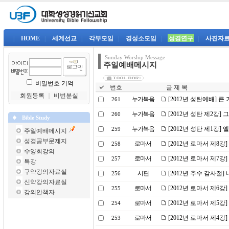
|
HOME
|
세계선교
|
각부모임
|
경성소모임
|
성경연구
|
사진자
Sunday Worship Message
주일예배메시지
비밀번호 기억
번호
글 제 목
회원등록
｜
비번분실
누가복음
[2012년 성탄예배] 큰
261
누가복음
[2012년 성탄 제2강]
260
Bible Study
누가복음
[2012년 성탄 제1강
259
주일예배메시지
성경공부문제지
로마서
[2012년 로마서 제8강
258
수양회강의
로마서
[2012년 로마서 제7강
257
특강
구약강의자료실
시편
[2012년 추수 감사절
256
신약강의자료실
로마서
[2012년 로마서 제6
255
강의안책자
로마서
[2012년 로마서 제5강
254
로마서
[2012년 로마서 제4강]
253