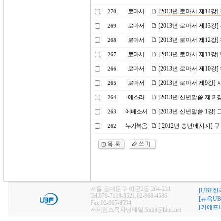
로마서
[2013년 로마서 제14
270
로마서
[2013년 로마서 제13
269
로마서
[2013년 로마서 제12강
268
로마서
[2013년 로마서 제11
267
로마서
[2013년 로마서 제10
266
로마서
[2013년 로마서 제9강
265
에스라
[2013년 신년말씀 제２
264
에베소서
[2013년 신년말씀 1강
263
누가복음
[ 2012년 송년메시지] 
262
서울 동대문구 이문2동 264-231
[UBF한
Tel:070-7119-3521,02-968-4586
[뉴욕UB
Fax:02-965-8594
[키에프U
서제임스목자님메일:Suhjt@hitel.net