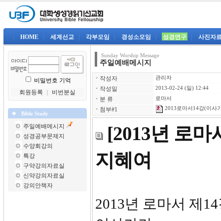
|
HOME
|
세계선교
|
각부모임
|
경성소모임
|
성경연구
|
사진자
Sunday Worship Message
주일예배메시지
ㆍ
작성자
관리자
비밀번호 기억
ㆍ
작성일
2013-02-24 (일) 12:44
회원등록
｜
비번분실
ㆍ
분 류
로마서
2013로마서14강(이사가랴
ㆍ
첨부#1
Bible Study
주일예배메시지
[2013년 로
성경공부문제지
수양회강의
지혜여
특강
구약강의자료실
신약강의자료실
강의안책자
2013