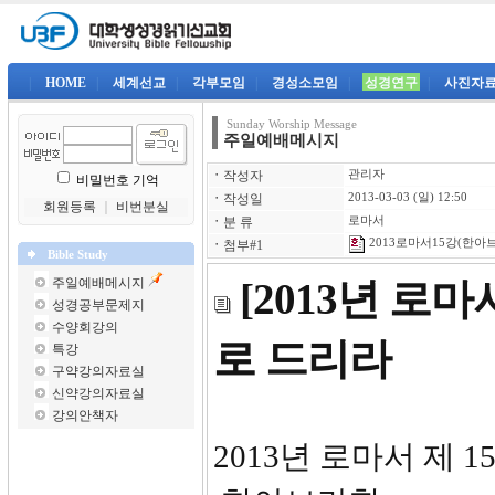
|
HOME
|
세계선교
|
각부모임
|
경성소모임
|
성경연구
|
사진자
Sunday Worship Message
주일예배메시지
ㆍ
작성자
관리자
비밀번호 기억
ㆍ
작성일
2013-03-03 (일) 12:50
회원등록
｜
비번분실
ㆍ
분 류
로마서
2013로마서15강(한아브라
ㆍ
첨부#1
Bible Study
주일예배메시지
[2013년 로마
성경공부문제지
수양회강의
로 드리라
특강
구약강의자료실
신약강의자료실
강의안책자
2013년