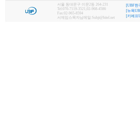
서울 동대문구 이문2동 264-231
[UBF한
Tel:070-7119-3521,02-968-4586
[뉴욕UB
Fax:02-965-8594
[키에프U
서제임스목자님메일:Suhjt@hitel.net