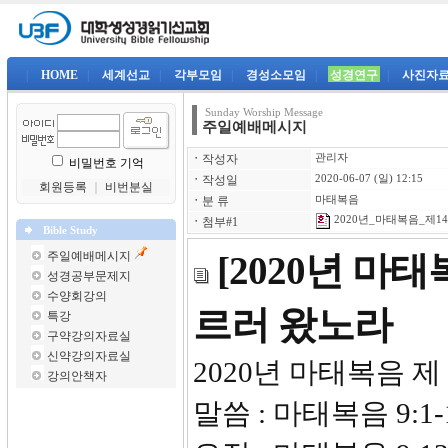
|
HOME
|
세계선교
|
각부모임
|
경성소모임
|
성경연구
|
사진자
Sunday Worship Message
주일예배메시지
ㆍ
작성자
관리자
비밀번호 기억
ㆍ
작성일
2020-06-07 (일) 12:15
회원등록
｜
비번분실
ㆍ
분 류
마태복음
2020년_마태복음_제14강
ㆍ
첨부#1
Bible Study
주일예배메시지
[2020년 마
성경공부문제지
수양회강의
르러 왔노라
특강
구약강의자료실
신약강의자료실
2020년 마태복음 제
강의안책자
말씀 : 마태복음 9:1