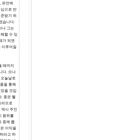
, 유언에
중심으로 반
인준받기 위
였습니다.
러나 그는
해할 수 있
때가 되면
차 이루어질
올 때까지
니다. 므나
을 오늘날로
예품을 통해
있었을 것입
. 종은 헬
 그러므로
 역시 주인
이 왕위를
 중에 뽑
많은 이익을
사하라고 하