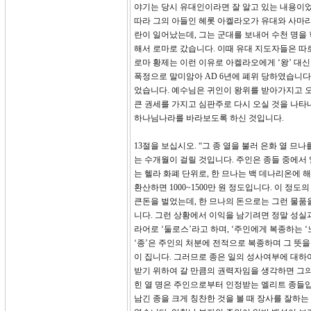
야기는 당시 유대인이라면 잘 알고 있는 내용이었습
따라 그의 아들인 헤롯 아켈라오가 유대와 사마리
란이 일어났는데, 그는 군대를 보내어 수천 명을
해서 로마로 갔습니다. 이때 유대 지도자들은 
로마 황제는 이런 이유로 아켈라오에게 ‘왕’ 대신
폭정으로 말미암아 AD 6년에 폐위 당하였습니다
었습니다. 예수님은 귀인이 왕위를 받아가지고 
큰 권세를 가지고 심판주로 다시 오실 것을 나타
하나님나라를 바라보도록 하신 것입니다.
13절을 보십시오. “그 종 열을 불러 은화 열 
는 수개월이 걸릴 것입니다. 주인은 종들 중에서 
는 헬라 화폐 단위로, 한 므나는 백 데나리온에 
환산하면 1000~1500만 원 정도입니다. 이 정
큰돈을 벌었는데, 한 므나의 돈으로는 그런 물품을
니다. 그런 상황에서 이익을 남기려면 정말 성실과
라어로 ‘둘로스’라고 하며, ‘주인에게 복종하는
‘종’은 주인의 처분에 전적으로 복종하며 그 뜻을
이 집니다. 그러므로 종은 일의 성사여부에 대하
받기 위하여 갈 만큼의 권력자임을 생각하면 그의
힌 열 명은 주인으로부터 인정받는 엘리트 종들입
남긴 종을 크게 칭찬한 것을 볼 때 장사를 잘하는