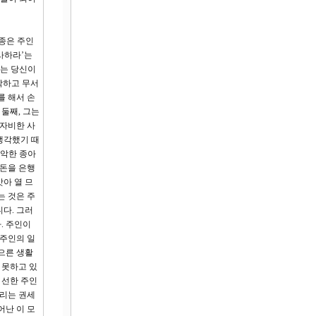
 종은 주인
사하라’는
이는 당신이
각하고 무서
를 해서 손
둘째, 그는
무자비한 사
생각했기 때
 악한 종아
 돈을 은행
아 열 므
는 것은 주
다. 그러
. 주인이
 주인의 일
으른 생활
 못하고 있
 선한 주인
스리는 권세
어난 이 모