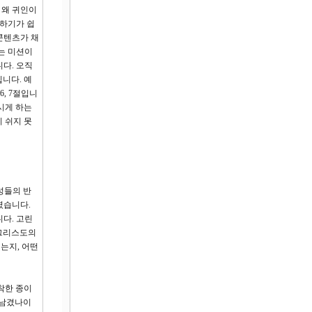
 왜 귀인이
사하기가 쉽
콘텐츠가 채
는 미션이
다. 오직
니다. 예
6, 7절입니
시게 하는
 쉬지 못
성들의 반
였습니다.
다. 고린
 그리스도의
는지, 어떤
 착한 종이
 남겼나이