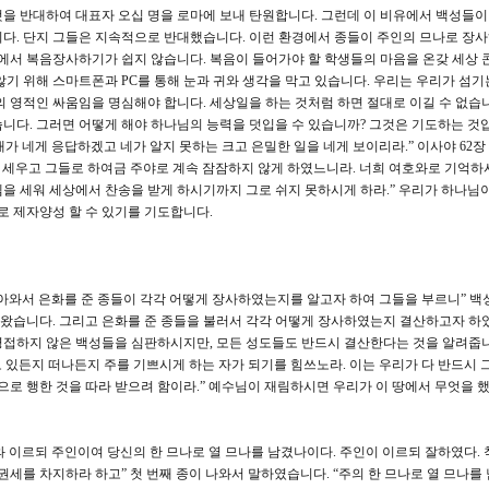
을 반대하여 대표자 오십 명을 로마에 보내 탄원합니다. 그런데 이 비유에서 백성들이
다. 단지 그들은 지속적으로 반대했습니다. 이런 환경에서 종들이 주인의 므나로 장
스에서 복음장사하기가 쉽지 않습니다. 복음이 들어가야 할 학생들의 마음을 온갖 세상 
않기 위해 스마트폰과 PC를 통해 눈과 귀와 생각을 막고 있습니다. 우리는 우리가 섬기
의 영적인 싸움임을 명심해야 합니다. 세상일을 하는 것처럼 하면 절대로 이길 수 없습니
니다. 그러면 어떻게 해야 하나님의 능력을 덧입을 수 있습니까? 그것은 기도하는 것입
내가 네게 응답하겠고 네가 알지 못하는 크고 은밀한 일을 네게 보이리라.” 이사야 62장 
을 세우고 그들로 하여금 주야로 계속 잠잠하지 않게 하였느니라. 너희 여호와로 기억하
을 세워 세상에서 찬송을 받게 하시기까지 그로 쉬지 못하시게 하라.” 우리가 하나님이
 제자양성 할 수 있기를 기도합니다.
돌아와서 은화를 준 종들이 각각 어떻게 장사하였는지를 알고자 하여 그들을 부르니” 백
왔습니다. 그리고 은화를 준 종들을 불러서 각각 어떻게 장사하였는지 결산하고자 하
영접하지 않은 백성들을 심판하시지만, 모든 성도들도 반드시 결산한다는 것을 알려줍니
몸으로 있든지 떠나든지 주를 기쁘시게 하는 자가 되기를 힘쓰노라. 이는 우리가 다 반드시
으로 행한 것을 따라 받으려 함이라.” 예수님이 재림하시면 우리가 이 땅에서 무엇을 했
나아와 이르되 주인이여 당신의 한 므나로 열 므나를 남겼나이다. 주인이 이르되 잘하였다.
권세를 차지하라 하고” 첫 번째 종이 나와서 말하였습니다. “주의 한 므나로 열 므나를