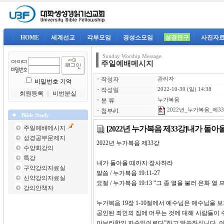
|
HOME
|
세계선교
|
각부모임
|
경성소모임
|
성경연구
|
사진자
Sunday Worship Message
주일예배메시지
ㆍ
작성자
관리자
비밀번호 기억
ㆍ
작성일
2022-10-30 (일) 14:38
회원등록
｜
비번분실
ㆍ
분 류
누가복음
2022년_누가복음_제33강
ㆍ
첨부#1
Bible Study
[2022년 누가복음 제33강]내가 돌
주일예배메시지
성경공부문제지
2022년 누가복음 제33강
수양회강의
특강
내가 돌아올 때까지 장사하라
구약강의자료실
말씀 / 누가복음 19:11-27
신약강의자료실
요절 / 누가복음 19:13 “그 종 열을 불러 은화
강의안책자
누가복음 19장 1-10절에서 예수님은 예수님을
공인된 죄인의 집에 머무는 것에 대해 사람들이 
아브라함의 자손임이로다”하고 말씀하십니다. 이