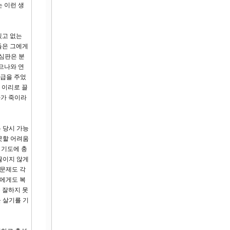
 이런 생
겠고 없는
들은 그에게
 심판은 분
므나와 연
상급을 주었
 이리로 끌
다가 죽이라
 당시 가능
 못할 어려움
 기도에 충
끊이지 않게
래문제도 각
저에게도 복
 잘하지 못
 살기를 기