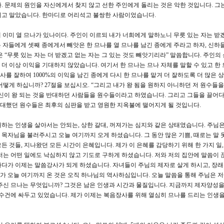
. 문제의 원인을 자신에게서 찾지 않고 선한 주인에게 돌리는 것은 악한 것입니다. 그는
치고 말았습니다. 한마디로 어리석고 불쌍한 사람이었습니다.
에게 이미 열 므나가 있나이다. 주인이 이르되 내가 너희에게 말하노니 무릇 있는 자는 받
는 자들에게 셋째 종에게서 빼앗은 한 므나를 열 므나를 남긴 종에게 주라고 하자, 신하
 “무릇 있는 자는 더 받겠고 없는 자는 그 있는 것도 빼앗기리라” 말씀합니다. 주인의
더 이상 이익을 기대하지 않았습니다. 여기서 한 므나는 므나 자체를 말할 수 있고 한 
사를 잘하여 1000%의 이익을 남긴 종에게 다시 한 므나를 맡겨 더 잘하도록 더 많은 
떻게 하십니까? 27절을 보십시오. “그리고 내가 왕 됨을 원하지 아니하던 저 원수들을
신이 왕 되는 것을 반대하던 사람들을 원수들이라고 하였습니다. 그리고 그들을 끌어
 반대했던 원수들은 최후의 심판을 받고 영원한 지옥불에 떨어지게 될 것입니다.
하는 인생을 살아서는 안되는, 상한 갈대, 꺼져가는 심지와 같은 상태였습니다. 주님은
랴 목자님을 불러주시고 오늘 여기까지 오게 하셨습니다. 그 동안 많은 기쁨, 때로는 말
 것들, 지나왔던 모든 시간이 은혜입니다. 제가 이 은혜를 감당하기 위해 한 가지 일,
저는 어떤 일에도 낙심하지 않고 기도로 구하게 하셨습니다. 저와 저의 집안에 말씀이 
다가 이제는 말씀강사가 되게 하셨습니다. 자녀들이 주님의 제자로 살게 하시고, 장
 오늘 여기까지 온 것은 오직 하나님의 역사하심입니다. 오늘 말씀을 통해 주님은 
주신 므나는 무엇입니까? 그것은 남은 인생과 시간과 물질입니다. 지금까지 제자양성을
 수건에 싸두고 있었습니다. 제가 이제는 복음장사를 위해 열심히 므나를 드리는 인생을