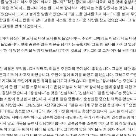
나를 남겼다고 하자 주인이 뭐라고 합니까? “착한 종이여 네가 지극히 작은 것에 충성
히 작은 것’이라고 합니다. 이는 한 므나로 장사하기 어렵다는 것을 알았다는 것입니다.
습니다. 그리고 놀라운 말을 하였습니다. “열 고을 권세를 차지하라.” 이를 볼 때 주
왕권을 가지고 왔을 때 같이 고을을 다스릴, 충성스러운 사람을 찾고 있었습니다. 그 
릴 권세를 받게 되었습니다.
되 주인이여 당신의 한 므나로 다섯 므나를 만들었나이다. 주인이 그에게도 이르되 너도 다
 만들었습니다. 첫째 종만큼 많은 이윤을 남기지는 못했지만 그도 한 므나를 가지고 열
 ‘왜 더 많은 이익을 남기지 못했느냐?’하지 않으십니다. 그리고 그가 이익을 남긴 대
 비결은 무엇입니까? 첫째로, 이들은 주인과의 관계성이 좋았습니다. 그들은 착한 종(my 
찌하든지 기쁘게 하고자 하였습니다. 주인이 왕이 되기를 바랐고 믿었습니다. 그러므로 주
 기다리며 주인에게 많은 유익을 남기고자 하였습니다. 둘째는, ‘장사하라’는 주인의 
인이 준 한 므나를 소중히 여기고 온갖 재능과 노력으로 장사하는 일에 충성을 다한 것
찬하였습니다. ‘충성되다’는 것은 ‘신실하다’, ‘진실하다’, ‘믿을 만하다’는 뜻입니다.
받는 사람이 충성된 사람입니다. 사명을 맡은 종들에게 충성만큼 중요한 덕목은 없습니다
 사람입니다. 고린도전서 4장 2절입니다. “맡은 자에게 구할 것은 충성이니라.” 요
을 때에도 충성했으며, 애굽의 총리가 되었을 때에도 충성하였습니다. 모세는 하나님의 
 충성된 자에게 부탁하라고 당부하였습니다(딤후2:2). 우리가 하나님께 인정받는 종이
여기지 않고 마음을 들여서 감당해야 합니다. 말씀공부를 소중히 여기고 한 팀의 일대일
팀이 되고, 두 팀이 네 팀이 될 것입니다. 그리하여 많은 이익을 남겨 장차 주님이 다시
스럽게 해냈으니 내가 너를 열 성읍을 다스리는 자로 삼겠다.’하는 칭찬과 큰 상을 받는 