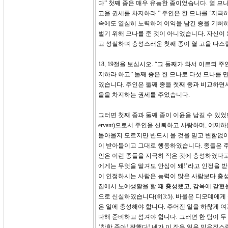
다” 첫째 종은 매우 유능한 종이었습니다. 열 므
고을 권세를 차지하라.” 주인은 한 므나를 ‘지극
속에도 열심히 노력하여 이익을 남긴 종을 기뻐하였
벌기 위해 므나를 준 것이 아니었습니다. 자신이 
고 성실하며 충성스러운 첫째 종이 열 고을 다스
18, 19절을 보십시오. “그 둘째가 와서 이르
지하라 하고” 둘째 종은 한 므나로 다섯 므나를
였습니다. 주인은 둘째 종을 첫째 종과 비교하면서
을을 차지하는 권세를 주었습니다.
그러면 첫째 종과 둘째 종이 이윤을 남길 수 있었던
ervant)으로서 주인을 신뢰하고 사랑하며, 어
돌아올지 모르지만 반드시 올 것을 믿고 변함없이
이 받아들이고 그대로 행동하였습니다. 종들은 주
인은 이런 종들을 지극히 작은 것에 충성하였다고 칭
에게는 무엇을 맡겨도 안심이 돼!’라고 인정을 
이 인정하시는 사람은 능력이 많은 사람보다 충성된
집에서 노예생활을 할 때 충성했고, 감옥에 갇혔
으로 신실하였습니다(히3:5). 바울은 디모데에게
은 일에 충성해야 합니다. 주어진 일을 하찮게 
다해 준비하고 섬겨야 합니다. 그러면 한 팀이 두 
‘착한 종아! 잘했다! 네가 이 작은 일을 믿음직