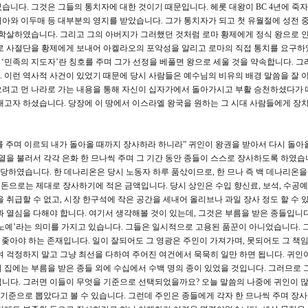
니다. 그것은 그들의 통치자에 대한 것이기 때문입니다. 헤롯 대왕이 BC 4년에 죽자
아와 이두매 등 대부분의 영지를 받았습니다. 그가 통치자가 되고 첫 유월절에 성전 
 학살하였습니다. 그리고 그의 아버지가 그러했던 것처럼 로마 황제에게 정식 왕으로 
따로 사절단을 황제에게 보내어 아켈라오의 포악성을 알리고 로마의 직접 통치를 요구하
 ‘민족의 지도자’란 칭호를 주며 그가 선정을 베풀면 왕으로 세울 것을 약속합니다. 그
. 이런 역사적 사건이 있었기 때문에 당시 사람들은 예수님의 비유의 배경 말씀을 잘 이
오려고 먼 나라로 가는 내용을 통해 자신이 십자가에서 돌아가시고 부활 승천하셨다가 
내고자 하셨습니다. 당장에 이 땅에서 이스라엘 왕국을 원하는 그 시대 사람들에게 장
므나를 주며 이르되 내가 돌아올 때까지 장사하라 하니라” 귀인이 왕권을 받아서 다시 돌아
열을 불러서 각각 은화 한 므나씩 주며 그 기간 동안 종들이 스스로 장사하도록 하였습
해당하였습니다. 한 데나리온은 당시 노동자 하루 품삯이므로, 한 므나 즉 백 데나리온
도의 돈으로는 제대로 장사하기에 적은 금액입니다. 당시 상인은 수입 향신료, 보석, 수공
 취급할 수 없고, 시장 한구석에 작은 공간을 세내어 올리브나 과일 장사 정도 할 수 
 열심을 다해야 합니다. 여기서 생각해볼 것이 있는데, 그것은 부름을 받은 종들입니다
 ‘노예’라는 의미를 가지고 있습니다. 그들은 일시적으로 고용된 품꾼이 아니었습니다.
 좇아야 하는 존재입니다. 일이 잘되어도 그 영광은 주인이 가져가며, 못되어도 그 책임
여 걱정하지 말고 그냥 최선을 다하여 주어진 여건에서 묵묵히 일만 하면 됩니다. 귀인
 집에는 부름을 받은 종들 외에 수십에서 수백 명의 종이 있었을 것입니다. 그러므로 그
니다. 그러면 이들이 무엇을 기준으로 선택되었을까요? 오늘 말씀의 나중에 귀인이 
 기준으로 뽑았다고 볼 수 있습니다. 그런데 주인은 종들에게 각자 한 므나씩 주며 장