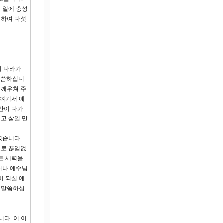
 일에 충성
성하여 다섯
의 나라가
말씀하십니
 깨우쳐 주
 여기서 예
간이 다가
고 삼일 만
였습니다.
으로 끊임없
든 세력을
러나 예수님
이 되실 예
해 말씀하십
다. 이 이