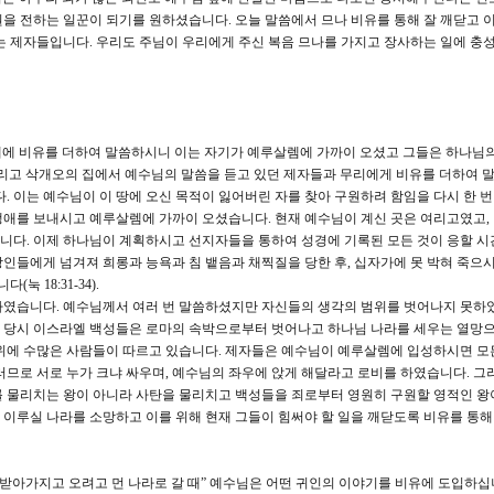
을 전하는 일꾼이 되기를 원하셨습니다. 오늘 말씀에서 므나 비유를 통해 잘 깨닫고 이
는 제자들입니다. 우리도 주님이 우리에게 주신 복음 므나를 가지고 장사하는 일에 충
을 때에 비유를 더하여 말씀하시니 이는 자기가 예루살렘에 가까이 오셨고 그들은 하나님
여리고 삭개오의 집에서 예수님의 말씀을 듣고 있던 제자들과 무리에게 비유를 더하여 
. 이는 예수님이 이 땅에 오신 목적이 잃어버린 자를 찾아 구원하려 함임을 다시 한 번
공생애를 보내시고 예루살렘에 가까이 오셨습니다. 현재 예수님이 계신 곳은 여리고였고,
니다. 이제 하나님이 계획하시고 선지자들을 통하여 성경에 기록된 모든 것이 응할 시
인들에게 넘겨져 희롱과 능욕과 침 뱉음과 채찍질을 당한 후, 십자가에 못 박혀 죽으시
 18:31-34).
하였습니다. 예수님께서 여러 번 말씀하셨지만 자신들의 생각의 범위를 벗어나지 못하
 당시 이스라엘 백성들은 로마의 속박으로부터 벗어나고 하나님 나라를 세우는 열망
주위에 수많은 사람들이 따르고 있습니다. 제자들은 예수님이 예루살렘에 입성하시면 모
러므로 서로 누가 크냐 싸우며, 예수님의 좌우에 앉게 해달라고 로비를 하였습니다. 그
 물리치는 왕이 아니라 사탄을 물리치고 백성들을 죄로부터 영원히 구원할 영적인 왕
이루실 나라를 소망하고 이를 위해 현재 그들이 힘써야 할 일을 깨닫도록 비유를 통
 받아가지고 오려고 먼 나라로 갈 때” 예수님은 어떤 귀인의 이야기를 비유에 도입하십니