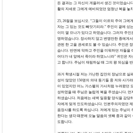
든 결과는 그 자신이 게을러서 생긴 것이었습니다
활의 자세로 그에게 예비되었던 엄청난 복을 놓
25, 26절을 보십시오. “그들이 이르되 주여 그
자는 그 있는 것도 빼앗기리라.” 주인이 곁에 섰
이미 열 므나가 있다고 하였습니다. 그러자 주인은
명하였습니다. 장사하지 않고 변명만한 종에게서 
관된 한 고을 권세로도 볼 수 있습니다. 주인은 장
습니다. 반면에 악하고 주인을 미워하던 자들을 어
어다가 내 앞에서 죽이라 하였느니라” 귀인은 자
고 합니다. 주님이 재림하실 때 그의 왕 되심을
과거 학생시절 저는 가난한 집안의 장남으로 실패
성이 많았던 156명의 의대 동기들 중 저와 사가
이 있었지만 어느 가스펠의 가사처럼 누려왔던 모든
성하였을 때 주님은 놀랍게 복을 주셨습니다. 먼
하셨습니다. 처음에는 새벽 일용할 양식을 감당하
자에게 맞게 인도하셨습니다. 인본주의자였던 제가
음장사를 하도록 하십니다. 저에게 있는 주님이 
한다는 생각 때문에 오늘 말씀의 셋째 종과 같이
도합니다.