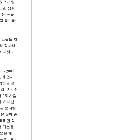
하였으니 열
 그런 상황
인은 돈을
결과 겸손하
섯 고을을 차
심히 장사하
로 다섯 고
good s
인이 언제
명령을 깊
입니다. 주
 ‘저 사람
. 하나님
셉은 보디발
온 집에 종
 되려면 작
을 최선을
 오실 때
자들이 되어