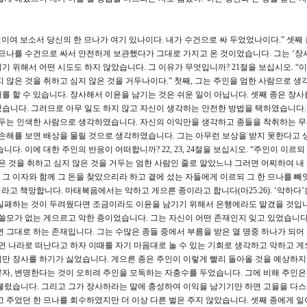
주인이여 보소서 당신의 한 므나가 여기 있나이다. 내가 수건으로 싸 두었었나이다.” 셋째
 므나를 수건으로 싸서 안전하게 보관했다가 그대로 가지고 온 것이었습니다. 그는 ‘장
 위해서 어떤 시도도 하지 않았습니다. 그 이유가 무엇입니까? 21절을 보십시오. “
 않은 것을 취하고 심지 않은 것을 거두나이다.” 첫째, 그는 주인을 엄한 사람으로 생
 할 수 있습니다. 장사해서 이윤을 남기는 것은 쉬운 일이 아닙니다. 셋째 종은 장사
습니다. 그러므로 아무 일도 하지 않고 자신이 생각하는 안전한 방법을 택하였습니다. 
거두는 인색한 사람으로 생각하였습니다. 자신의 이익만을 생각하고 종들을 착취하는 
 손해를 보면 배상을 물릴 것으로 생각하였습니다. 그는 아무런 보상을 받지 못한다고 
다. 이에 대한 주인의 반응이 어떠합니까? 22, 23, 24절을 보십시오. “주인이 이르되
은 것을 취하고 심지 않은 것을 거두는 엄한 사람인 줄로 알았느냐 그러면 어찌하여 내
그 이자와 함께 그 돈을 찾았으리라 하고 곁에 섰는 자들에게 이르되 그 한 므나를 빼앗
라고 책망합니다. 마태복음에서는 악하고 게으른 종이라고 합니다(마25:26). ‘악하다’
 실패하는 것이 두려웠다면 조금이라도 이윤을 남기기 위해서 은행에라도 맡겼을 것입니
 쓸모가 없는 게으르고 악한 종이었습니다. 그는 자신이 어떤 존재인지 잊고 있었습니다
 그대로 하는 존재입니다. 그는 수많은 종들 중에서 부름을 받은 열 명중 하나가 되어
 먼 나라로 떠난다고 하자 이때를 자기 마음대로 놀 수 있는 기회로 생각하고 악하고 게
만 장사를 하기가 싫었습니다. 게으른 종은 주인이 이렇게 빨리 돌아올 것을 예상하지
자, 변명한다는 것이 오히려 주인을 모독하는 자충수를 두었습니다. 그에 비해 주인은
불렀습니다. 그리고 그가 장사하라는 말에 충성하여 이익을 남기기만 하면 고을을 다
 주었던 한 므나를 회수하였지만 더 이상 다른 벌은 주지 않았습니다. 셋째 종에게 일