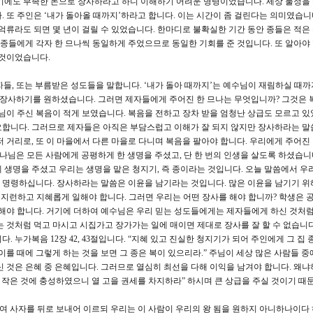
기에도 부족한 돈으로 장사하라고 하니 이해하기 어려운 명령이었습니다. 세상 물정을
 또 주인은 ‘내가 돌아올 때까지’하라고 합니다. 이는 시간이 좀 걸린다는 의미였습니다
억류라도 되면 몇 년이 걸릴 수 있었습니다. 한마디로 불확실한 기간 동안 종들은 적은
 종들에게 각자 한 므나씩 동일하게 주었으므로 동일한 기회를 준 것입니다. 또 알아야 
 것이었습니다.
제자들, 또는 부름받은 성도들을 말합니다. ‘내가 돌아 때까지’는 예수님이 재림하실 때
 장사하기를 원하셨습니다. 그러면 제자들에게 주어진 한 므나는 무엇입니까? 그것은
수님이 주신 복음이 적게 보였습니다. 복음을 전하고 장차 받을 엄청난 상급도 모르고 있
요합니다. 그러므로 제자들은 아직은 부담스럽고 이해가 잘 되지 않지만 장사하라는 말
 거리로, 또 이 마을에서 다른 마을로 다니며 복음을 팔아야 합니다. 우리에게 주어진
나님은 모든 사람에게 공평하게 한 생명을 주셨고, 단 한 번의 인생을 살도록 하셨습니
 생명을 주셨고 우리는 생명을 맡은 청지기, 즉 종이라는 것입니다. 오늘 말씀에서 우
 명령하십니다. 장사하라는 말씀은 이윤을 남기라는 것입니다. 많은 이윤을 남기기 위
해서 부지런하고 지혜롭게 일해야 합니다. 그러면 우리는 어떤 장사를 해야 합니까? 학생은 
잘해야 합니다. 거기에 더하여 예수님은 우리 믿는 성도들에게는 제자들에게 하신 것처
는 것처럼 먹고 마시고 시집가고 장가가는 일에 매이면 제대로 장사를 잘 할 수 없습니다
 누가복음 12장 42, 43절입니다. “지혜 있고 진실한 청지기가 되어 주인에게 그 집
이를 때에 그렇게 하는 것을 보면 그 종은 복이 있으리라.” 주님이 세상 많은 사람들 중
신 것은 은혜 중 은혜입니다. 그러므로 열심히 최선을 다해 이익을 남겨야 합니다. 왜냐
 작은 것에 충성하였으니 열 고을 권세를 차지하라” 하시며 큰 상급을 주실 것이기 때
하여 사자를 뒤로 보내어 이르되 우리는 이 사람이 우리의 왕 됨을 원하지 아니하나이다 