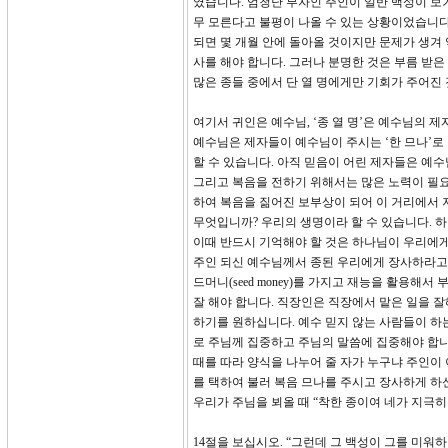
였습니다. 엄청난 부자인 주인이 일반 백성이 보
무 모른다고 불평이 나올 수 있는 상황이었습니다.
되면 몇 개월 안에 돌아올 것이지만 문제가 생겨 
사를 해야 합니다. 그러나 분명한 것은 부름 받은
많은 종들 중에서 단 열 명에게만 기회가 주어진
여기서 귀인은 예수님, ‘종 열 명’은 예수님의 
예수님은 제자들이 예수님이 주시는 ‘한 므나’로
할 수 있습니다. 아직 믿음이 어린 제자들은 예
그리고 복음을 전하기 위해서는 많은 노력이 필
하여 복음을 짊어진 보부상이 되어 이 거리에서 저
무엇입니까? 우리의 생명이라 할 수 있습니다. 하
이때 반드시 기억해야 할 것은 하나님이 우리에게
주인 되신 예수님께서 종된 우리에게 장사하라고
드머니(seed money)를 가지고 재능을 활용
잘 해야 합니다. 직장인은 직장에서 맡은 일을 
하기를 원하십니다. 예수 믿지 않는 사람들이 하
로 주님께 집중하고 주님의 말씀에 집중해야 합니다.
때를 따라 양식을 나누어 줄 자가 누구냐 주인이 
를 택하여 불러 복음 므나를 주시고 장사하게 하
우리가 주님을 뵈올 때 “착한 종이여 네가 지극히
14절을 보십시오. “그런데 그 백성이 그를 미워