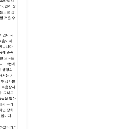
 몰라도 너
. 일이 잘
 돈으로 장
할 것은 수
까지입니다.
 복음이라
었습니다.
씀에 순종
 한 므나는
다. 그런데
리 생명의
해서는 시
공부 장사를
럼 복음장사
. 그러므
 종들을 맡아
에서 우리
하면 장차
문입니다.
하였더라.”