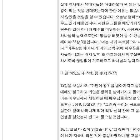
실제 역사에서 유대인들은 아켈라오가 왕 되는 것
왕이 되는 것을 반대했는지에 관한 이유는 없습니
지 않았을 것임을 알 수 있습니다. 오늘날 캠퍼
우고 있기 때문입니다. 사탄은 그들을 빼앗기지 
단순한 일이 아니라 예수를 미워하는 자, 사탄과
하나님의 능력으로만이 양들을 빼앗아 올 수 있습
레미야 33장 3절입니다. “너는 내게 부르짖으라 
다. “예루살렘이여 내가 너의 성벽 위에 파수꾼
자들아 너희는 쉬지 말며 또 여호와께서 예루살렘
하시도록 끊임없이 기도하므로 하나님의 능력으로
II. 잘 하였도다, 착한 종이여(15-27)
15절을 보십시오. “귀인이 왕위를 받아가지고 
대에도 불구하고 귀인은 왕위를 받아가지고 돌아
이는 예수님께서 재림하실 때 예수님을 왕으로 
도후서 5장 9, 10절입니다. “그런즉 우리는 
심판대 앞에 나타나게 되어 각각 선악 간에 그 몸
인생을 살았는지 반드시 물으실 것입니다.
16, 17절을 다 같이 읽겠습니다. “그 첫째가 
여 네가 지극히 작은 것에 충성하였으니 열 고을 