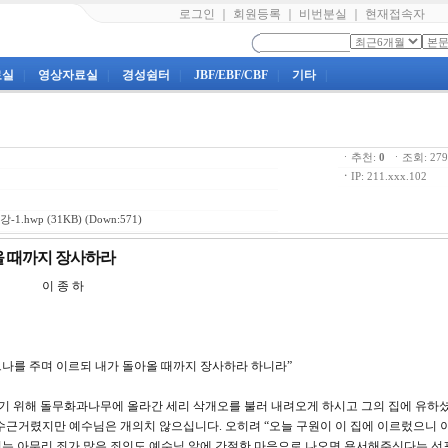
로그인
｜
회원등록
｜
비번분실
｜
현재접속자
료실
|
영상자료실
|
경성쉼터
|
JBF/EBF/CBF
|
기타
|
ㆍ추천:
0
ㆍ조회: 2
ㆍ
IP: 211.xxx.102
-1.hwp
(31KB) (Down:571)
아올 때까지 장사하라
 이 종 하
 열 므나를 주며 이르되 내가 돌아올 때까지 장사하라 하니라”
 보기 위해 돌무화과나무에 올라간 세리 삭개오를 불러 내려오게 하시고 그의 집에 유하
수근거렸지만 예수님은 개의치 않으십니다. 오히려 “오늘 구원이 이 집에 이르렀으니 
는 아무리 죄가 많은 죄인도 예수님 앞에 간절한 마음으로 나오면 용서해주신다는 선