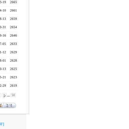
3-19
2665
4-10
2661
8-13
2659
0-31
2654
9-16
2646
7-05
2633
1-12
2629
8-01
2628
0-13
2625
5-21
2623
2-29
2619
0
,,,
50
F]