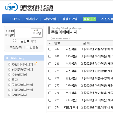
|
HOME
|
세계선교
|
각부모임
|
경성소모임
|
성경연구
|
사진자
Sunday Worship Message
주일예배메시지
비밀번호 기억
번호
글 제 목
회원등록
｜
비번분실
요한복음
[2018년 여름수양회 
282
마태복음
[2020년 마태복음 제
281
Bible Study
누가복음
[2022년 누가복음 제
280
주일예배메시지
성경공부문제지
요한복음
[2019년 신년말씀 제
279
수양회강의
요한복음
[2020년 여름수양회 
278
특강
구약강의자료실
마태복음
[2020년 마태복음 제
277
신약강의자료실
누가복음
[2022년 누가복음 제
276
강의안책자
마태복음
[2020년 마태복음 제
275
디모데후서
[2021년 디모데후서 
274