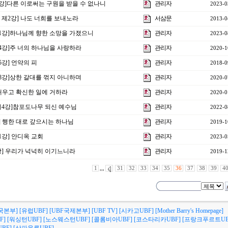
4강]다른 이로써는 구원을 받을 수 없나니
관리자
2023-0
 제2강] 나도 너희를 보내노라
서삼문
2013-0
제21강]하나님께 향한 소망을 가졌으니
관리자
2023-0
34강]주 너의 하나님을 사랑하라
관리자
2020-1
5강] 언약의 피
관리자
2018-0
18강]상한 갈대를 꺾지 아니하며
관리자
2020-0
] 배우고 확신한 일에 거하라
관리자
2020-0
 제4강]참포도나무 되신 예수님
관리자
2022-0
강] 행한 대로 갚으시는 하나님
관리자
2019-1
11강] 안디옥 교회
관리자
2023-0
1강] 우리가 넉넉히 이기느니라
관리자
2019-1
1
,,,
31
32
33
34
35
36
37
38
39
4
국본부]
[유럽UBF]
[UBF국제본부]
[UBF TV]
[시카고UBF]
[Mother Barry's Homepage]
F]
[워싱턴UBF]
[노스웨스턴UBF]
[콜롬비아UBF]
[코스타리카UBF]
[프랑크푸르트UB