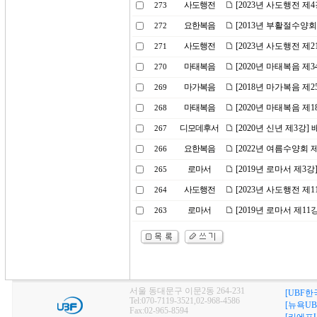
사도행전
[2023년 사도행전 제
273
요한복음
[2013년 부활절수양회
272
사도행전
[2023년 사도행전 
271
마태복음
[2020년 마태복음 제
270
마가복음
[2018년 마가복음 제2
269
마태복음
[2020년 마태복음 제
268
디모데후서
[2020년 신년 제3강
267
요한복음
[2022년 여름수양회
266
로마서
[2019년 로마서 제3
265
사도행전
[2023년 사도행전 제
264
로마서
[2019년 로마서 제1
263
서울 동대문구 이문2동 264-231
[UBF한
Tel:070-7119-3521,02-968-4586
[뉴욕UB
Fax:02-965-8594