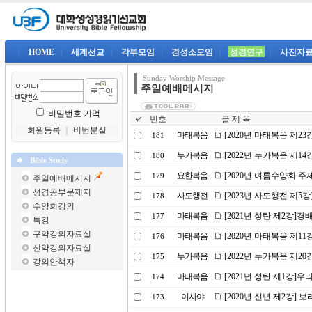
|
HOME
|
세계선교
|
각부모임
|
경성소모임
|
성경연구
|
사진자
Sunday Worship Message
주일예배메시지
비밀번호 기억
번호
글 제 목
회원등록
｜
비번분실
마태복음
[2020년 마태복음 제23
181
누가복음
[2022년 누가복음 제1
180
Bible Study
요한복음
[2020년 여름수양회 
179
주일예배메시지
성경공부문제지
사도행전
[2023년 사도행전 제5
178
수양회강의
마태복음
[2021년 성탄 제2강]
177
특강
구약강의자료실
마태복음
[2020년 마태복음 제1
176
신약강의자료실
누가복음
[2022년 누가복음 제20
175
강의안책자
마태복음
[2021년 성탄 제1강]
174
이사야
[2020년 신년 제2강] 
173