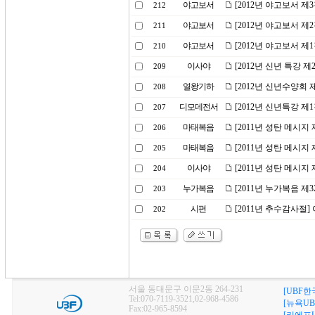
야고보서
[2012년 야고보서 제
212
야고보서
[2012년 야고보서 제
211
야고보서
[2012년 야고보서 제
210
이사야
[2012년 신년 특강 
209
열왕기하
[2012년 신년수양회 
208
디모데전서
[2012년 신년특강 
207
마태복음
[2011년 성탄 메시
206
마태복음
[2011년 성탄 메시
205
이사야
[2011년 성탄 메시지
204
누가복음
[2011년 누가복음 
203
시편
[2011년 추수감사절
202
서울 동대문구 이문2동 264-231
[UBF한
Tel:070-7119-3521,02-968-4586
[뉴욕UB
Fax:02-965-8594