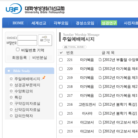
|
HOME
|
세계선교
|
각부모임
|
경성소모임
|
성경연구
|
사진자
Sunday Worship Message
주일예배메시지
비밀번호 기억
번호
글 제 목
회원등록
｜
비번분실
마가복음
[2012년 부활절 수양
221
마가복음
[2012년 마가복음 제
220
Bible Study
마가복음
[2012년 마가복음 제
219
주일예배메시지
성경공부문제지
마가복음
[2012년 마가복음 제
218
수양회강의
마가복음
[2012년 마가복음 제
217
특강
구약강의자료실
고린도전서
[2012년 봄학기 특강
216
신약강의자료실
이사야
[2012년 봄학기 특강
215
강의안책자
야고보서
[2012년 야고보서 제
214
야고보서
[2012년 야고보서 제
213