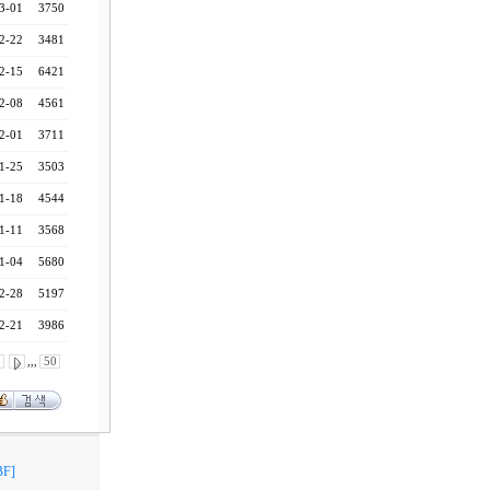
3-01
3750
2-22
3481
2-15
6421
2-08
4561
2-01
3711
1-25
3503
1-18
4544
1-11
3568
1-04
5680
2-28
5197
2-21
3986
0
,,,
50
F]