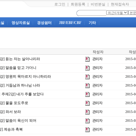
로그인
｜
회원등록
｜
비번분실
｜
현재접속자
료실
|
영상자료실
|
경성쉼터
|
JBF/EBF/CBF
|
기타
|
작성자
작성
7강] 듣는 자는 살아나리라
관리자
2015-0
6강] 말씀을 믿고 가더니
관리자
2015-0
제5강] 영원히 목마르지 아니하리라
관리자
2015-0
4강] 거듭남과 하나님 나라
관리자
2015-0
회 주제2강] 내가 주를 보았다
관리자
2015-0
3강] 물을 포도주로
관리자
2015-0
2강] 와서 보라
관리자
2015-0
1강] 말씀이 육신이 되어
관리자
2015-0
7강] 계승과 축복
관리자
2015-0