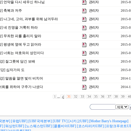
6강] 언약을 다시 세우신 하나님
관리자
2015-0
5강] 축복과 저주
관리자
2015-0
4강] 나그네, 고아, 과부를 위해 남겨두라
관리자
2015-0
3강] 네 진영을 거룩히 하라
관리자
2015-0
2강] 무죄한 피를 흘리지 말라
관리자
2015-0
1강] 평생에 옆에 두고 읽어라
관리자
2015-0
0강] 너희는 여호와의 성민이다
관리자
2015-0
3강] 질그릇에 담긴 보배
관리자
2015-0
제2강] 십자가의 도
관리자
2015-0
1강] 말씀을 열면 빛이 비치어
관리자
2014-1
] 너희를 위하여 구주가 나셨다
관리자
2014-1
1
,,,
31
32
33
34
35
36
37
38
39
4
국본부]
[유럽UBF]
[UBF국제본부]
[UBF TV]
[시카고UBF]
[Mother Barry's Homepage]
F]
[워싱턴UBF]
[노스웨스턴UBF]
[콜롬비아UBF]
[코스타리카UBF]
[프랑크푸르트UB