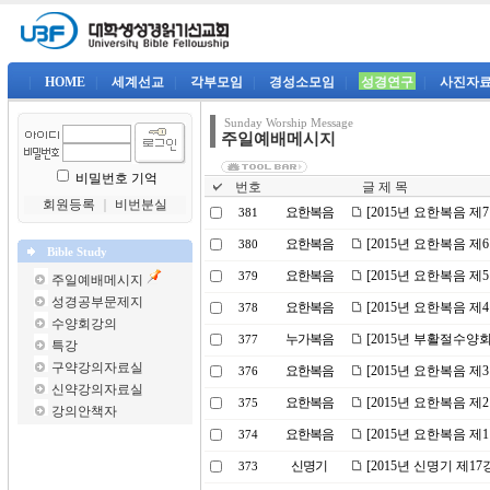
|
HOME
|
세계선교
|
각부모임
|
경성소모임
|
성경연구
|
사진자
Sunday Worship Message
주일예배메시지
비밀번호 기억
번호
글 제 목
회원등록
｜
비번분실
요한복음
[2015년 요한복음 제
381
요한복음
[2015년 요한복음 제
380
Bible Study
요한복음
[2015년 요한복음 
379
주일예배메시지
성경공부문제지
요한복음
[2015년 요한복음 제
378
수양회강의
누가복음
[2015년 부활절수양
377
특강
구약강의자료실
요한복음
[2015년 요한복음 제
376
신약강의자료실
요한복음
[2015년 요한복음 제
375
강의안책자
요한복음
[2015년 요한복음 제
374
신명기
[2015년 신명기 제1
373