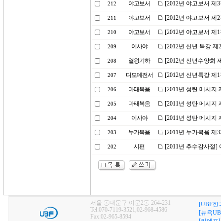
야고보서
[2012년 야고보서 제
212
야고보서
[2012년 야고보서 제
211
야고보서
[2012년 야고보서 제
210
이사야
[2012년 신년 특강 
209
열왕기하
[2012년 신년수양회 
208
디모데전서
[2012년 신년특강 
207
마태복음
[2011년 성탄 메시
206
마태복음
[2011년 성탄 메시
205
이사야
[2011년 성탄 메시지
204
누가복음
[2011년 누가복음 
203
시편
[2011년 추수감사절
202
서울 동대문구 이문2동 264-231
[UBF한
Tel:070-7119-3521,02-968-4586
[뉴욕UB
Fax:02-965-8594