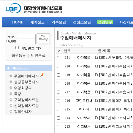
|
HOME
|
세계선교
|
각부모임
|
경성소모임
|
성경연구
|
사진자
Sunday Worship Message
주일예배메시지
비밀번호 기억
번호
글 제 목
회원등록
｜
비번분실
마가복음
[2012년 부활절 수양
221
마가복음
[2012년 마가복음 제
220
Bible Study
마가복음
[2012년 마가복음 제
219
주일예배메시지
성경공부문제지
마가복음
[2012년 마가복음 제
218
수양회강의
마가복음
[2012년 마가복음 제
217
특강
구약강의자료실
고린도전서
[2012년 봄학기 특강
216
신약강의자료실
이사야
[2012년 봄학기 특강
215
강의안책자
야고보서
[2012년 야고보서 제
214
야고보서
[2012년 야고보서 제
213