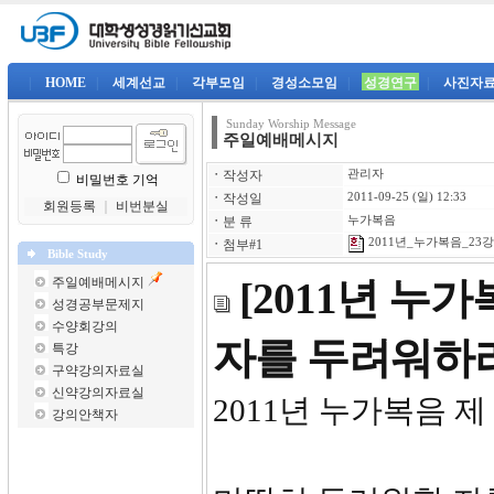
|
HOME
|
세계선교
|
각부모임
|
경성소모임
|
성경연구
|
사진자
Sunday Worship Message
주일예배메시지
ㆍ
작성자
관리자
비밀번호 기억
ㆍ
작성일
2011-09-25 (일) 12:33
회원등록
｜
비번분실
ㆍ
분 류
누가복음
2011년_누가복음_23강-
ㆍ
첨부#1
Bible Study
주일예배메시지
[2011년 누
성경공부문제지
수양회강의
자를 두려워하
특강
구약강의자료실
신약강의자료실
2011년 누가복음 제
강의안책자