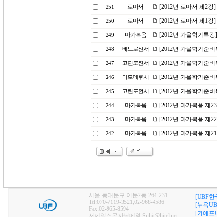
로마서
[2012년 로마서 제2강
251
로마서
[2012년 로마서 제1강
250
마가복음
[2012년 가을학기특강
249
베드로전서
[2012년 가을학기준비
248
고린도전서
[2012년 가을학기준비
247
디모데후서
[2012년 가을학기준비
246
고린도전서
[2012년 가을학기준비
245
마가복음
[2012년 마가복음 제
244
마가복음
[2012년 마가복음 제2
243
마가복음
[2012년 마가복음 제
242
서울 동대문구 이문2동 264-231
[UBF한
Tel:070-7119-3521,02-968-4586
[뉴욕UB
Fax:02-965-8594
[키에프U
서제임스목자님메일:Suhjt@hitel.net