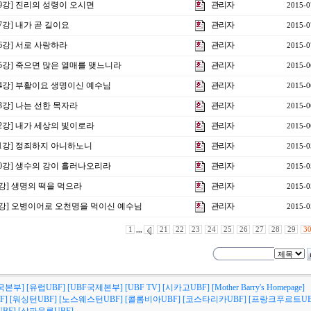
19강] 진리의 성령이 오시면
관리자
2015-0
7강] 내가 곧 길이요
관리자
2015-0
16강] 서로 사랑하라
관리자
2015-0
15강] 죽으면 많은 열매를 맺느니라
관리자
2015-0
14강] 부활이요 생명이신 예수님
관리자
2015-0
13강] 나는 선한 목자라
관리자
2015-0
12강] 내가 세상의 빛이로라
관리자
2015-0
11강] 정죄하지 아니하노니
관리자
2015-0
10강] 생수의 강이 흘러나오리라
관리자
2015-0
9강] 생명의 떡을 먹으라
관리자
2015-0
제8강] 오병이어로 오천명을 먹이신 예수님
관리자
2015-0
1
,,,
21
22
23
24
25
26
27
28
29
3
국본부]
[유럽UBF]
[UBF국제본부]
[UBF TV]
[시카고UBF]
[Mother Barry's Homepage]
F]
[워싱턴UBF]
[노스웨스턴UBF]
[콜롬비아UBF]
[코스타리카UBF]
[프랑크푸르트UB