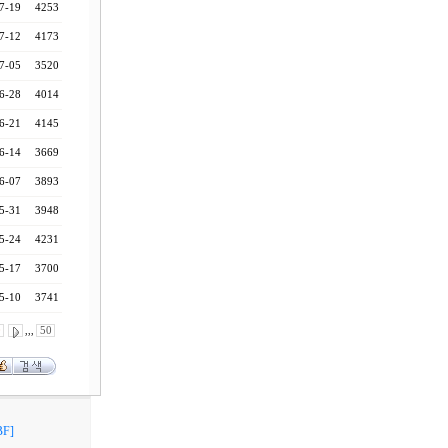
7-19
4253
7-12
4173
7-05
3520
6-28
4014
6-21
4145
6-14
3669
6-07
3893
5-31
3948
5-24
4231
5-17
3700
5-10
3741
0
,,,
50
F]