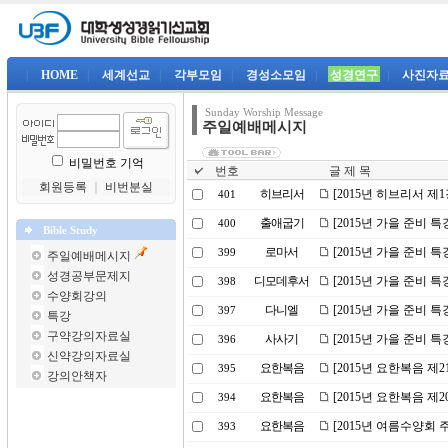
|
HOME
|
세계선교
|
각부모임
|
경성소모임
|
성경연구
|
사진자
Sunday Worship Message
주일예배메시지
비밀번호 기억
번호
글 제 목
회원등록
｜
비번분실
히브리서
[2015년 히브리서 제
401
출애굽기
[2015년 가을 준비 
400
Bible Study
로마서
[2015년 가을 준비 특
399
주일예배메시지
성경공부문제지
디모데후서
[2015년 가을 준비 
398
수양회강의
다니엘
[2015년 가을 준비 
397
특강
구약강의자료실
사사기
[2015년 가을 준비 특
396
신약강의자료실
요한복음
[2015년 요한복음 제2
395
강의안책자
요한복음
[2015년 요한복음 제
394
요한복음
[2015년 여름수양회 
393