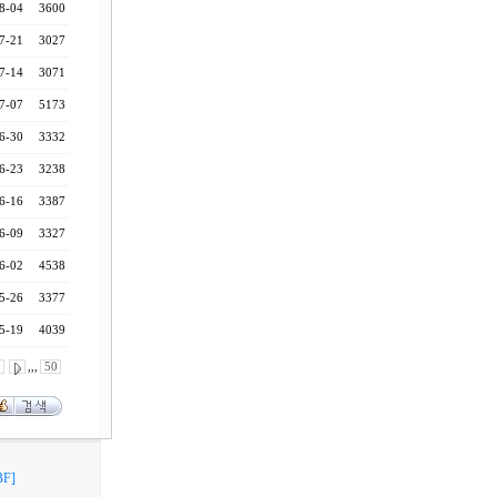
8-04
3600
7-21
3027
7-14
3071
7-07
5173
6-30
3332
6-23
3238
6-16
3387
6-09
3327
6-02
4538
5-26
3377
5-19
4039
0
,,,
50
F]