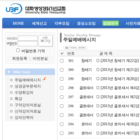
|
HOME
|
세계선교
|
각부모임
|
경성소모임
|
성경연구
|
사진자
Sunday Worship Message
주일예배메시지
비밀번호 기억
번호
글 제 목
회원등록
｜
비번분실
창세기
[2013년 창세기 제22강
301
창세기
[2013년 창세기 제21
300
Bible Study
창세기
[2013년 창세기 제20
299
주일예배메시지
성경공부문제지
골로새서
[2013년 골로새서 제4
298
수양회강의
골로새서
[2013년 골로새서 제3
297
특강
구약강의자료실
골로새서
[2013년 골로새서 제2
296
신약강의자료실
골로새서
[2013년 골로새서 제1
295
강의안책자
로마서
[2013년 로마서 제18강
294
로마서
[2013년 로마서 제17강
293