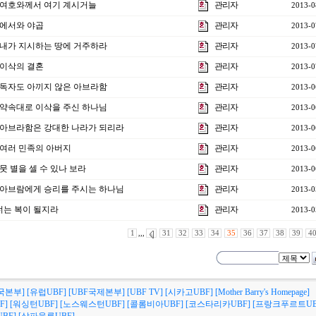
강] 여호와께서 여기 계시거늘
관리자
2013-0
] 에서와 야곱
관리자
2013-0
강] 내가 지시하는 땅에 거주하라
관리자
2013-0
] 이삭의 결혼
관리자
2013-0
강] 독자도 아끼지 않은 아브라함
관리자
2013-0
강] 약속대로 이삭을 주신 하나님
관리자
2013-0
3강] 아브라함은 강대한 나라가 되리라
관리자
2013-0
] 여러 민족의 아버지
관리자
2013-0
] 뭇 별을 셀 수 있나 보라
관리자
2013-0
강] 아브람에게 승리를 주시는 하나님
관리자
2013-0
 너는 복이 될지라
관리자
2013-0
1
,,,
31
32
33
34
35
36
37
38
39
4
국본부]
[유럽UBF]
[UBF국제본부]
[UBF TV]
[시카고UBF]
[Mother Barry's Homepage]
F]
[워싱턴UBF]
[노스웨스턴UBF]
[콜롬비아UBF]
[코스타리카UBF]
[프랑크푸르트UB