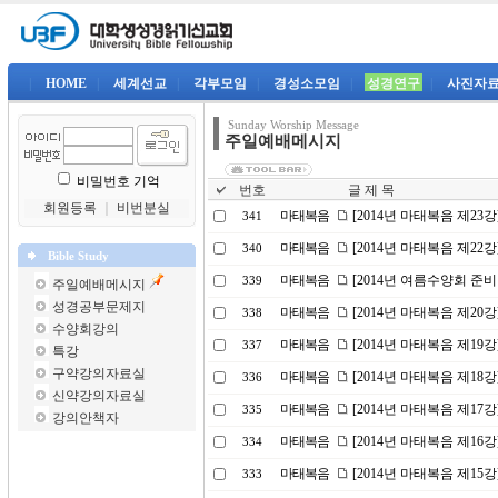
|
HOME
|
세계선교
|
각부모임
|
경성소모임
|
성경연구
|
사진자
Sunday Worship Message
주일예배메시지
비밀번호 기억
번호
글 제 목
회원등록
｜
비번분실
마태복음
[2014년 마태복음 제2
341
마태복음
[2014년 마태복음 제22
340
Bible Study
마태복음
[2014년 여름수양회 준비
339
주일예배메시지
성경공부문제지
마태복음
[2014년 마태복음 제20
338
수양회강의
마태복음
[2014년 마태복음 제19
337
특강
구약강의자료실
마태복음
[2014년 마태복음 제1
336
신약강의자료실
마태복음
[2014년 마태복음 제17
335
강의안책자
마태복음
[2014년 마태복음 제16
334
마태복음
[2014년 마태복음 제15
333