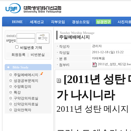
|
HOME
|
세계선교
|
각부모임
|
경성소모임
|
성경연구
|
사진자
Sunday Worship Message
주일예배메시지
ㆍ
작성자
관리자
비밀번호 기억
ㆍ
작성일
2011-12-18 (일) 15:22
회원등록
｜
비번분실
ㆍ
분 류
마태복음
2011년_성탄_제2강.hw
ㆍ
첨부#1
Bible Study
주일예배메시지
[2011년 성
성경공부문제지
수양회강의
가 나시니라
특강
구약강의자료실
신약강의자료실
2011년 성탄 메시지
강의안책자