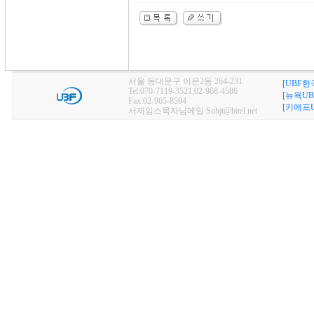
서울 동대문구 이문2동 264-231
[UBF한
Tel:070-7119-3521,02-968-4586
[뉴욕UB
Fax:02-965-8594
[키에프U
서제임스목자님메일:Suhjt@hitel.net