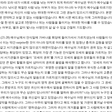
를 따라 오라 내가 너희로 사람을 낚는 어부가 되게 하리라” 예수님은 우리가 예수님을 
니다. 낚시꾼 체질만 사람 낚는 어부가 되는 것이 아니라 누구든지 예수님을 따르기만
면 예수님 자신이 사람 낚는 위대한 어부시오 그런 권능이 있으시기 때문입니다. 본
려운 연약하고 보잘 것 없는 사람들이었습니다. 특히 시몬 베드로는 더욱 그러하였습니다
절 한 번의 설교로 3천명이나 되는 사람들을 돌이키는 위대한 역사를 이룰 수 있었습니
 어부요, 별과 같이 빛나는 사명인의 삶 살 수 있길 간절히 기도합니다.
(21-28) 예수님께서 안식일에 가버나움 회당에 들어가셔서 가르치셨는데 사람들이 다
이는 약간 surprise한 것이 아니라 망치로 머리를 맞은 듯 엄청난 충격과 감동을 받
자 같고 서기관들과 같지 않으셨기 때문이었습니다. 예수님의 가르침이 권위 있는 자 같
회당에는 회당장이 있었고, 회당의 가장 큰 기능은 안식일에 모세의 율법을 가르치는 
곳에서 서기관들과 랍비들이 ‘모세의 권위’를 가지고 모세의 율법과 장로들의 유전을 가
있던 큰 랍비 힐렐과 랍비 샴마이의 권위로 율법을 해석했다고 합니다. ‘모세의 자리’
랍비 샴마이는 이렇게 가르치십니다.’ 유명한 선생들의 말을 인용하여 유식한 소리를 많
말하는 자기들도 무슨 말을 하는지 모를 그런 말을 하였습니다. 그러나 예수님의 교훈
르치지 않으시고 하나님의 말씀으로 가르치셨기 때문입니다. 이 예수님의 가르침에는 
 그래서 그 누구도 이 예수님의 영적 권세 앞에 굴복하지 않을 수 없었습니다. 그 권세
나 콧방귀도 끼지 않던 귀신이 예수께서 말씀을 전하시자 깜짝 놀라 그 사람 안에서 
, 우리가 당신과 무슨 상관이 있나이까? 우리를 멸하러 왔나이까? 나는 당신이 누구인 
사렛 예수시라는 것을 귀신같이 알고 있었습니다. 예수님이 어떤 분이신지 알면 그 앞에
발악을 하였습니다. 그러나 아무리 발악을 한다고 해도 어둠은 빛 가운데 쫓겨날 수밖에
 사람에게서 나오라’ 명하셨습니다. 그러자 귀신이 개거품을 물며 그 사람에게서 쫓