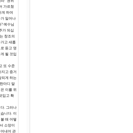
더라” 권위
어 가르쳤
하게 하여
사가 일어나
? 예수님
주가 되십
세는 창조의
나가고 새롭
로 듣고 영
게 될 것입
고 또 수준
가지고 증거
람되게 하는
 한마디 말
은 이를 위
덧입고 확
다. 그러나
습니다. 이
볼 때 어떻
어서 소망이
끌어내어 관