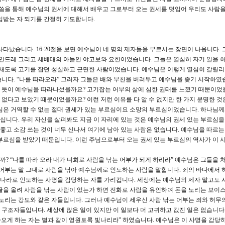
말씀을 통해 예수님의 권세에 대해서 배우고 그로부터 오는 권세를 덧입어 우리도 사람을
임받는 자 되기를 간절히 기도합니다.
타났습니다. 16-20절을 보면 예수님이 네 명의 제자들을 부르시는 장면이 나옵니다. 
 안드레 그리고 세베대의 아들인 야고보와 요한이었습니다. 그들은 열심히 자기 일을 
밤새도록 고기를 잡던 성실하고 근면한 사람이었습니다. 예수님은 이렇게 열심히 갈릴
니다. “나를 따라오라” 그러자 그들은 배와 부친을 버려두고 예수님을 좇기 시작하였습
 듯이 예수님을 따라나섰을까요? 고기잡는 어부의 삶에 심한 권태를 느꼈기 때문이었
없다고 보았기 때문이었을까요? 이런 저런 이유를 다 알 수 없지만 한 가지 분명한 것
심은 거역할 수 없는 절대 권세가 있는 부르심이요 소망의 부르심이었습니다. 하나님께
니다. 우리 자신을 살펴봐도 지금 이 자리에 있는 것은 예수님의 권세 있는 부르심을
 좋고 소감 쓰는 것이 너무 신나서 여기에 남아 있는 사람은 없습니다. 예수님을 따르는
부르심을 받았기 때문입니다. 이런 주님으로부터 오는 권세 있는 부르심의 역사가 이 
? “나를 따라 오라 내가 너희로 사람을 낚는 어부가 되게 하리라” 예수님은 그들을 
 어부는 말 그대로 사람을 낚아 예수님께로 인도하는 사람을 말합니다. 죄의 바다에서
님 나라로 인도하는 사명을 감당하는 자를 가리킵니다. 세상에는 예수님의 제자 말고도 
글을 올려 사람을 낚는 사람이 있는가 하면 전화로 사람을 유인하여 돈을 노리는 보
 노리는 강도와 같은 자들입니다. 그러나 예수님이 세우신 사람 낚는 어부는 죄와 허무
구조자들입니다. 세상에 많은 일이 있지만 이 일보다 더 고귀하고 값진 일은 없습니다.
돌아오게 하는 자는 별과 같이 영원토록 빛나리라” 하였습니다. 예수님은 이 사명을 감당