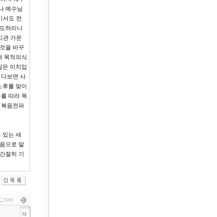
나 예수님
기서도 전
전도하리니
치관 가운
 것을 바꾸
겨 목적의식
같은 이치입
여다보면 사
노후를 맞이
를 따라 목
. 복음전파
 있는 새
믿음으로 말
 간절히 기
3500