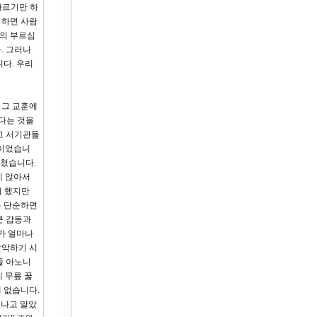
따르기만 하
 하면 사람
문의 부르심
. 그러나
다. 우리
 그 교훈에
았다는 것을
고 서기관들
것이었습니
르쳤습니다.
에 앉아서
이 했지만
은 단순하면
큰 감동과
가 얼마나
발악하기 시
줄 아노니
 무릎 꿇
 없습니다.
겨나고 말았