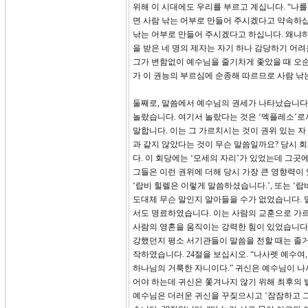
위해 이 시대에도 우리를 부르고 계십니다. “나
면 사람 낚는 어부로 만들어 주시겠다고 약속하십
낚는 어부로 만들어 주시겠다고 하십니다. 왜냐하
을 받은 네 명의 제자는 자기 하나 감당하기 어
그가 변함없이 예수님을 줄기차게 좇았을 때 오순
가 이 권능의 부르심에 순종해 따르므로 사람 낚는
둘째로, 말씀에서 예수님의 권세가 나타났습니다.
놀랐습니다. 여기서 놀랐다는 것은 ‘엑플레소’로서 
말합니다. 이는 그 가르치시는 것이 권위 있는 
과 같지 않았다는 것이 무슨 말씀일까요? 당시 
다. 이 회당에는 ‘모세의 자리’가 있었는데 그
그들은 이런 권위에 더해 당시 가장 큰 영향력이 
‘랍비 힐렐은 이렇게 말씀하셨습니다.’, 또는 ‘
도대체 무슨 말인지 알아들을 수가 없었습니다. 
서도 명료하였습니다. 이는 사람의 교훈으로 가
사람의 영혼을 움직이는 강력한 힘이 있었습니다.
강했던지 평소 서기관들이 말씀을 전할 때는 졸거
작하였습니다. 24절을 보십시오. “나사렛 예수여
하나님의 거룩한 자니이다.” 귀신은 예수님이 나
어야 하는데 귀신은 쫓겨나지 않기 위해 최후의 
예수님은 더러운 귀신을 꾸짖으시고 ‘잠잠하고 그