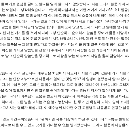
한 얘기로 관심을 끌어도 별다른 일이 일어나지 않았습니다. 저는 그래서 본문의 네 
는 어렵다고 생각하였습니다. 그런데 하나님께서는 이런 저에게 이사야55:10,11말씀
로부터 내려서 그리로 되돌아가지 아니하고 땅을 적셔서 소출이 나게 하며 싹이 나게 하
줌과 같이 내 입에서 나가는 말도 이와 같이 헛되이 내게로 되돌아오지 아니하고 나의 
 이 말씀을 통해 하나님의 말씀은 헛되이 돌아오지 않고 반드시 역사하고 열매를 맺게 
 이런 저런 얘기를 할 것이 아니라 그냥 단순하고 순수하게 말씀을 주어야 함을 깨닫게
때 사람들이 저의 말에 귀를 기울이기 시작하였습니다. 신입생 한 분도 제가 전하는 말씀
하는 말씀을 듣고 은혜 받았다고 하였습니다. 저는 이를 통해 말씀 자체에 힘이 있고 
 확신을 가지고 말씀만을 전할 때 주께서 역사하사 사람들 심령 가운데 역사하실 것을
으로 받고 단순히 말씀만을 증거하므로 사람을 낚는 어부로서 사명을 힘써 감당하게 되
습니다. 29-31절입니다. 예수님은 회당에서 나오셔서 시몬의 집에 갔는데 거기 시몬
 고기는 안잡고 밖으로만 나돌아서 열이 난 것일까요? 왜 열병에 걸렸는지 알 수 없지
니다. 예수님은 이런 그의 손을 잡아 일으키시므로 열병이 떠나가게 하셨습니다. 그러자
을 잡아 일으키시면 어떤 열병도 순식간에 떠나가는 권능의 역사가 일어나게 됩니다. 3
람들이 나와서 예수님의 도움을 받고자 하였습니다. 예수님은 각종 병든 자를 고치시고
 하더라도 모든 병을 고치는 것은 불가능합니다. 한 두 개만 확실히 고쳐도 명의 소리
다 고치시는 명의가 되십니다. 이 예수님께 나가면 어떤 고질병도 나음받고 건강한 삶을 
어 엎드려 간구하였습니다. “원하시면 저를 깨끗하게 하실 수 있나이다.” 나병은 천형
마디로 나을 수도 없고 낫기를 기대할 수 없는 병이었습니다. 그러나 본문의 나병환