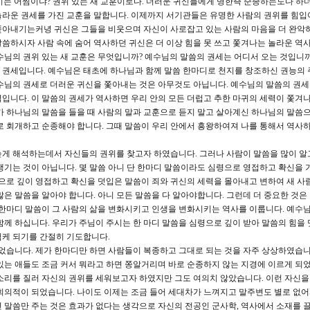
되 이는 어찜이냐? 권위 있는 새 교훈이로다. 더러운 귀신들에게 명한즉 순종하는도다 하
놀라운 권세를 가진 교훈을 말합니다. 이제까지 서기관들은 유명한 사람의 권위를 힘입
쫓아내기는커녕 귀신은 그들을 비웃으며 자신이 사로잡고 있는 사람의 마음을 더 완악
씀하시자 사람 속에 숨어 역사하던 귀신은 더 이상 힘을 못 쓰고 쫓겨나는 놀라운 역
수님의 권위 있는 새 교훈은 무엇입니까? 예수님의 말씀의 권세는 어디서 오는 것입니까
 권세입니다. 예수님은 태초에 하나님과 함께 말씀 한마디로 천지를 창조하신 권능의 
수님의 권세로 더러운 귀신을 쫓아내는 것은 아무것도 아닙니다. 예수님의 말씀의 권
입니다. 이 말씀의 권세가 역사하면 우리 안의 모든 더럽고 추한 마귀의 세력이 쫓겨
가 하나님의 말씀을 들을 때 사람의 말과 교훈으로 듣지 말고 살아계신 하나님의 말씀으
로 회개하고 순종해야 합니다. 그때 말씀이 우리 안에서 흥왕하여져 나를 통해서 역사하
게 해석하는데서 자신들의 권위를 찾고자 하였습니다. 그러나 사람이 말씀을 많이 알
생기는 것이 아닙니다. 몇 말씀 아니 단 한마디 말씀이라도 심령으로 영접하고 확신을 
령으로 깊이 영접하고 확신을 덧입은 말씀이 죄와 귀신의 세력을 몰아내고 변하여 새 사
은 말씀을 알아야 합니다. 아니 모든 말씀을 다 알아야합니다. 그런데 더 중요한 것은
 한마디 말씀이 그 사람의 삶을 변화시키고 인생을 변화시키는 역사를 이룹니다. 예수님
함께 하십니다. 우리가 주님이 주시는 한 마디 말씀을 심령으로 깊이 받아 말씀의 힘을 
험케 되기를 간절히 기도합니다.
있었습니다. 제가 한마디만 하면 사람들이 복종하고 그대로 되는 것을 자주 상상하였습니
있는 애들도 조금 커서 뭐라고 하면 쫑알거리며 바로 순종하지 않는 지경에 이르게 되었
소리를 질러 자신의 권위를 세워보고자 하였지만 그도 여의치 않았습니다. 이런 자신을 
회의적이 되었습니다. 나이도 이제는 조금 들어 세대차가 느껴지고 말주변도 별로 없
 말씀만 주는 것은 효과가 없다는 생각으로 자신의 전공인 군사학, 역사에서 소재를 