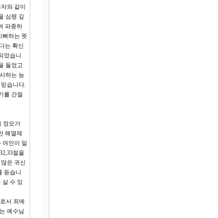
제자와 같이
을 심령 깊
여 파종하
기뻐하는 뜻
된다는 확신
 되었습니
을 들었고
역사하는 능
 믿습니다.
기를 간절
의 장모가
만 해열제
 여인이 일
2,33절을
 많은 귀신
를 듣습니
살 수 있
으로서 죄에
자는 예수님