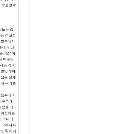
 부르고 병
그들은 갈
하는 성실한
리 호수에서
니다. 그
을까요? 아
은 예수님
서는 각 시
 받았기 때
 삶을 살게
시대 우리를
처음부터 사
 허우적거리
사람을 낚으
이스피싱하는
의 바다에
 그래서 다
하도록 하기