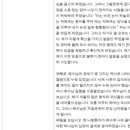
심을 끌고자 하였습니다. 그러나 그럴듯하게 잡다
정말 소원 있는 양이 나오기 전까지는 사람을 낚기
이 허락하여 주셨습니다. “이는 비와 눈이 하늘
는 자에게는 종자를 주며 먹는 자에게는 양식을 
을 이루며 내가 보낸 일에 형통함이니라.” 저는
을 덧입게 되었습니다. 그리고 자기도 잘 모르는
다. 제가 이렇게 확신을 가지고 말씀만 주었을 
또 센타에 몰래 와서 피아노 치던 형제도 제가 전
력이 있음을 체험하고 확신하게 되었습니다. 제가
제가 이런 믿음으로 봄학기 한마디 말씀을 심령
히 기도합니다.
셋째로, 예수님의 권세가 병 고치는 역사로 나타났
열병으로 누워 있었습니다. 사위 시몬이 잡으라는
를 먹어도 열이 떨어지지 않아 누워 있어야 했습
어나 예수님 일행을 수종들었습니다. 예수님이 손
보십시오. 해가 저물자 많은 병자와 귀신들린 사
을 내어쫓으셨습니다. 보통 아무리 뛰어난 의사라
다. 그러나 예수님은 치질로부터 온갖 난치병을 
게 됩니다.
40절을 보십시오. 한 나병환자가 예수께 나와 꿇
대한 하나님의 심판의 결과로 생각하였습니다. 한