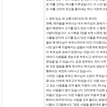
든 자를 고치는 역사를 이루셨습니다. 이 시간 
든 자를 고치며 귀신을 쫓아내는 역사 가운데 쓰
1. 권위 있는 새 교훈이로다(16-36, 40-45)
첫째, 제자들을 부르시는 데서 예수님의 권세가 나
릴리 해변에서 고기를 잡고 있던 시몬과 그 형제
사람이었습니다. 누가복음 5장을 보면 시몬은 
그물을 던지며 고기를 잡고 있던 이들을 부르셨습
들은 왜 예수님이 부르시자마자 마치 기다렸다는
니면 갈수록 치열해지는 갈릴리 어촌계에 희망이 
의 부르심에 권세가 있었다는 것입니다. 이 부르
대마다 사람들을 권능으로 부르시고 세우셔서 쓰십
문임을 알 수 있습니다. 성경 공부하는 것이 너무
된 것은 말씀을 통해 역사하신 예수님의 권능의 
통해서도 여전히 나타나고 있습니다.
그러면 그들을 부르신 예수님의 소망이 무엇입니까
람 낚는 어부로 세우고자 하셨습니다. 사람 낚는
고 있는 사람들을 건져 올려 구원의 나라, 하나
려는 사람들이 많이 있습니다. 인터넷에 이상한 
자들도 있습니다. 이런 자들은 남의 마음과 돈을
빠져서 허우적거리는 사람을 건져 올리는 생명의 
니엘서 12:3절에서도 “많은 사람을 옳은데로 