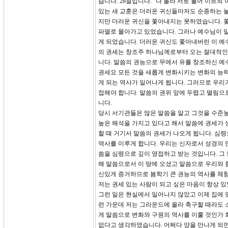
습니다. 28절입니다. “다 놀라 서로 물어 이르
있는 새 교훈은 더러운 귀신들마저도 순종하는 
지만 더러운 귀신을 쫓아내지는 못하였습니다. 
파멸로 몰아가고 있었습니다. 그러나 예수님이 말
게 되었습니다. 더러운 귀신도 쫓아내버린 이 예
의 권세는 창조주 하나님께로부터 오는 절대적인
니다. 말씀의 권능으로 무에서 유를 창조하신 예
권세요 모든 것을 새롭게 변화시키는 변화의 능력
게 되는 역사가 일어나게 됩니다. 그러므로 우리
접해야 합니다. 말씀의 권위 앞에 두렵고 떨림으
니다.
당시 서기관들은 많은 말씀을 알고 그것을 수준높
높은 해석을 가지고 있다고 해서 말씀에 권세가 
할 때 거기서 말씀의 권세가 나오게 됩니다. 심
역사를 이루게 합니다. 우리는 신자로서 성경의 많
씀을 심령으로 깊이 영접하고 받는 것입니다. 그
해 말씀으로서 이 땅에 오셨고 말씀으로 우리와 
신있게 증거하므로 봄학기 큰 권능의 역사를 체
저는 권세 있는 사람이 되고 싶은 마음이 항상 
그런 일은 현실에서 일어나지 않았고 이제 집에 
런 가운데 저는 그라운드에 올라 축구할 때라도 
게 말씀으로 변화와 구원의 역사를 이룰 것인가 
없다고 생각하였습니다. 어쩌다 양을 만나게 되면