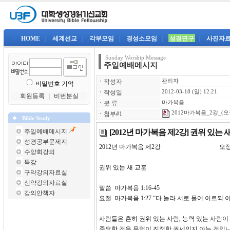
|
HOME
|
세계선교
|
각부모임
|
경성소모임
|
성경연구
|
사진자
Sunday Worship Message
주일예배메시지
ㆍ
작성자
관리자
비밀번호 기억
ㆍ
작성일
2012-03-18 (일) 12:21
회원등록
｜
비번분실
ㆍ
분 류
마가복음
2012마가복음_2강_(오정
ㆍ
첨부#1
Bible Study
[2012년 마가복음 제2강] 권위 있는 
주일예배메시지
성경공부문제지
2012년 마가복음 제2강 오정
수양회강의
특강
권위 있는 새 교훈
구약강의자료실
신약강의자료실
말씀 마가복음 1:16-45
강의안책자
요절 마가복음 1:27 “다 놀라 서로 물어 이르
사람들은 흔히 권위 있는 사람, 능력 있는 사람이
중요한 것은 무엇이 진정한 권세인지 아는 것입니