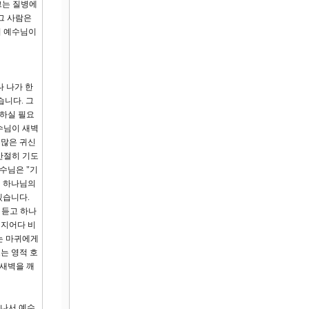
그는 질병에
그 사람은
이 예수님이
나 나가 한
니다. 그
도하실 필요
수님이 새벽
수많은 귀신
간절히 기도
수님은 "기
! 하나님의
겠습니다.
 듣고 하나
깰지어다 비
리는 마귀에게
는 영적 호
 새벽을 깨
 나서 예수