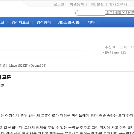
로그인
｜
회원등록
｜
비번분실
｜
현재접속자
료실
|
영상자료실
|
경성쉼터
|
JBF/EBF/CBF
|
기타
|
ㆍ추천:
0
ㆍ조회: 6
ㆍ
IP: 61.xxx.183
훈)-1.hwp
(52KB) (Down:604)
새 교훈
훈
되 이는 어찜이냐 권위 있는 새 교훈이로다 더러운 귀신들에게 명한 즉 순종하는 도다 하더
 되길 원합니다. 그래서 권세를 부릴 수 있는 능력을 갖추고 그런 위치에 서고 싶어 합
다. 예수님은 참 권세를 가지고 제자들을 부르시고 귀신들린 자를 고치시며 문둥병자