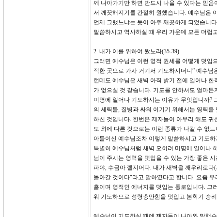
께 나아가기만 하면 반드시 나을 수 있다는 믿음
서 깨끗해지기를 간절히 원했습니다. 예수님은 이
언제 그랬느냐는 듯이 아주 깨끗하게 되었습니다.
말씀하시고 역사하실 때 우리 가운데 모든 더럽고
2. 내가 이를 위하여 왔노라(35-39)
그러면 예수님은 이런 영적 권세를 어떻게 덧입으
적한 곳으로 가사 거기서 기도하시더니” 예수님
런데도 예수님은 새벽 아직 밝기 전에 일어나 한
가 없으실 것 같습니다. 기도를 안하셔도 얼마든
미명에 일어나 기도하시는 이유가 무엇입니까? 그
의 세력들, 질병과 싸워 이기기 위해서는 영력을
하신 것입니다. 한번은 제자들이 아무리 해도 귀
도 외에 다른 것으로는 이런 종류가 나갈 수 없느
아들이신 예수님조차 이렇게 말씀하시고 기도하기
특별히 예수님처럼 새벽 오히려 미명에 일어나 하
님이 주시는 영력을 덧입을 수 있는 가장 좋은 시
파야, 수금아 깰지어다. 내가 새벽을 깨우리로다(
돌아갈 것이다"라고 말하였다고 합니다. 요즘 우
흡이며 영적인 에너지를 덧입는 통로입니다. 그러
워 기도하므로 성령충만함을 덧입고 봄학기 승리
예수님이 기도하실 때에 제자들이 나아와 말했습니다