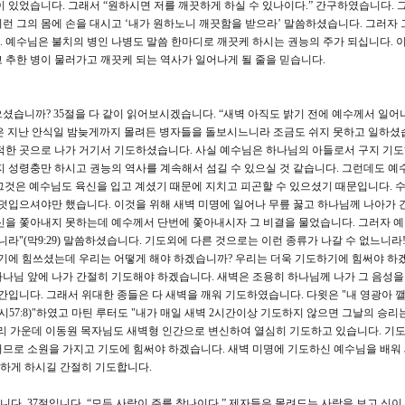
이 있었습니다. 그래서 “원하시면 저를 깨끗하게 하실 수 있나이다.” 간구하였습니다. 
런 그의 몸에 손을 대시고 ‘내가 원하노니 깨끗함을 받으라’ 말씀하셨습니다. 그러자 
 예수님은 불치의 병인 나병도 말씀 한마디로 깨끗케 하시는 권능의 주가 되십니다. 
 추한 병이 물러가고 깨끗케 되는 역사가 일어나게 될 줄을 믿습니다.
셨습니까? 35절을 다 같이 읽어보시겠습니다. “새벽 아직도 밝기 전에 예수께서 일어
은 지난 안식일 밤늦게까지 몰려든 병자들을 돌보시느니라 조금도 쉬지 못하고 일하셨습
적한 곳으로 나가 거기서 기도하셨습니다. 사실 예수님은 하나님의 아들로서 구지 기
지 성령충만 하시고 권능의 역사를 계속해서 섬길 수 있으실 것 같습니다. 그런데도 예
것은 예수님도 육신을 입고 계셨기 때문에 지치고 피곤할 수 있으셨기 때문입니다. 
 덧입으셔야만 했습니다. 이것을 위해 새벽 미명에 일어나 무릎 꿇고 하나님께 나아가 
신을 쫓아내지 못하는데 예수께서 단번에 쫓아내시자 그 비결을 물었습니다. 그러자 예
니라"(막9:29) 말씀하셨습니다. 기도외에 다른 것으로는 이런 종류가 나갈 수 없느니라
에 힘쓰셨는데 우리는 어떻게 해야 하겠습니까? 우리는 더욱 기도하기에 힘써야 하
나님 앞에 나가 간절히 기도해야 하겠습니다. 새벽은 조용히 하나님께 나가 그 음성을
간입니다. 그래서 위대한 종들은 다 새벽을 깨워 기도하였습니다. 다윗은 "내 영광아 
시57:8)"하였고 마틴 루터도 "내가 매일 새벽 2시간이상 기도하지 않으면 그날의 승
리 가운데 이동원 목자님도 새벽형 인간으로 변신하여 열심히 기도하고 있습니다. 기도
므로 소원을 가지고 기도에 힘써야 하겠습니다. 새벽 미명에 기도하신 예수님을 배워
하게 하시길 간절히 기도합니다.
. 37절입니다. “모든 사람이 주를 찾나이다.” 제자들은 몰려드는 사람을 보고 신이