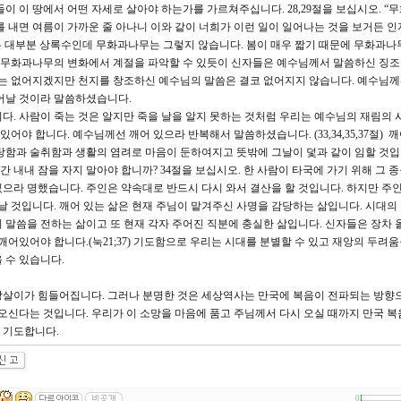
 이 땅에서 어떤 자세로 살아야 하는가를 가르쳐주십니다. 28,29절을 보십시오. “
를 내면 여름이 가까운 줄 아나니 이와 같이 너희가 이런 일이 일어나는 것을 보거든 인
서는 대부분 상록수인데 무화과나무는 그렇지 않습니다. 봄이 매우 짧기 때문에 무화과나
. 무화과나무의 변화에서 계절을 파악할 수 있듯이 신자들은 예수님께서 말씀하신 징
지는 없어지겠지만 천지를 창조하신 예수님의 말씀은 결코 없어지지 않습니다. 예수님께
어날 것이라 말씀하셨습니다.
니다. 사람이 죽는 것은 알지만 죽을 날을 알지 못하는 것처럼 우리는 예수님의 재림의 
어야 합니다. 예수님께선 깨어 있으라 반복해서 말씀하셨습니다. (33,34,35,37절) 깨
탕함과 술취함과 생활의 염려로 마음이 둔하여지고 뜻밖에 그날이 덫과 같이 임할 것입니
4시간 내내 잠을 자지 말아야 합니까? 34절을 보십시오. 한 사람이 타국에 가기 위해 그 
으라 명했습니다. 주인은 약속대로 반드시 다시 와서 결산을 할 것입니다. 하지만 주인
겨날 것입니다. 깨어 있는 삶은 현재 주님이 맡겨주신 사명을 감당하는 삶입니다. 시대의
 말씀을 전하는 삶이고 또 현재 각자 주어진 직분에 충실한 삶입니다. 신자들은 장차 올
깨어있어야 합니다.(눅21;37) 기도함으로 우리는 시대를 분별할 수 있고 재앙의 두려움
 수 있습니다.
상살이가 힘들어집니다. 그러나 분명한 것은 세상역사는 만국에 복음이 전파되는 방향
 오신다는 것입니다. 우리가 이 소망을 마음에 품고 주님께서 다시 오실 때까지 만국 복
 기도합니다.
0