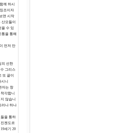
 함께 하시
 징조이자
 보면 시작
 많은 산모들이
을 수 있
고통을 통해
이 먼저 만
님의 선한
예수 그리스
 또 끝이
하시니
주관자는 창
로 착각합니
렇지 않습니
 그러나 하나
도들을 통하
, 진젠도르
9세기 20