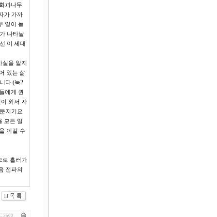
무화과나무
자가 가까
무 잎이 돋
조가 나타날
선 이 세대
사실을 알지
어 있는 삶
다.(눅2
종들에게 권
이 와서 자
 문지기요
 모든 일
을 이길 수
으로 흘러가
음 전파의
3500