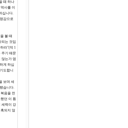
을 때 하나
 역사를 이
하십니다.
사명감으로
 것을 볼 때
파되는 것입
라”(막 1
 주기 때문
지 않는가 염
리하게 하십
 기도합니
을 보며 세
 됐습니다.
 복음을 전
했던 이 훤
 세력이 강
미혹되지 않