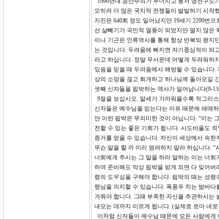
1990년대 공산주의가 무너지고 동서 냉전구도
오히려 더 많은 국지적 전쟁들이 발발하기 시작했
지진은 640회 정도 일어났지만 19세기 2200
선 살빼기가 국민적 열풍이 되었지만 멀지 않은 
이나 기근은 인류역사를 통해 항상 반복되 왔지만
는 것입니다. 두려움에 빠지면 자기중심적이 되고
라고 하십니다. 정말 무서운데 어떻게 두려워하지
있음을 믿을 때 두려움에서 해방될 수 있습니다.
상의 소망을 끊고 회개하고 하나님께 돌아오길 
셋째 신자들을 핍박하는 역사가 일어납니다(9-13절
9절을 보십시오. 말세가 가까워올수록 적그리스
신자들은 예수님을 믿는다는 이유 때문에 애매하게
만 이런 핍박은 무의미한 것이 아닙니다. “이는
전할 수 있는 좋은 기회가 됩니다. 사도바울도 
증거를 얻을 수 있습니다. 자신이 세상에서 속한자
무슨 말을 할 까 미리 염려하지 말라 하십니다. 
너희에게 주시는 그 말을 하라 말하는 이는 너희가
하며 준비해도 막상 핍박을 받게 되면 다 잊어버리
령의 도우심을 구해야 합니다. 핍박의 때는 성령의
령님을 의지할 수 있습니다. 폭풍우 치는 밤바다
겨줘야 합니다. 그때 부족한 자신을 주관하시는 
내모는 데까지 이르게 됩니다. (실제로 로마 네
이처럼 신자들이 예수님 때문에 모든 사람에게 미