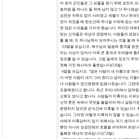
아 로마 군인들은 그 보물을 찾기 위해 성전의 
씀처럼 돌 하나도 돌 위에 남지 않고 다 무너졌습
성전은 자취도 없이 사라졌고 세월이 지나 유대인
전이 되었을 때 한순간에 무너질 수밖에 없는 쓰
한 많은 시각들을 가지게 됐습니다. 하지만 대부
믿는 신자들은 세상의 관점에서, 사람들의 관점
를 볼 때, 또 하나님께서 보여주시는 것을 볼 때 
3,4절을 보십시오. 예수님의 말씀에 충격을 받
라는 사상이 있어서 더욱 큰 충격과 두려움에 휩
징조를 알 수 있습니다. 그럼 말세의 징조가 무
첫째 거짓 메시아의 출현입니다(5,6절).
6절을 보십시오. “많은 사람이 내 이름으로 와
서 어떤 사람이 내가 그라 한다고 넘어가는 이들
녀 사람들이 정신병원에 입원시켰습니다. 그런데 
조용해졌다고 합니다. 최근 우리나라에서 암처럼
교회도 있다고 합니다. 사람들이 미혹되는 이유는
신적 혼돈 속에서 무엇을 붙들어야 하나 갈등가
분명하지 않으면 순식간에 미혹될 수 있습니다. 
습니다. 그러면 어떻게 미혹되지 않을 수 있습니까
야에게 미혹당하지 않기 위해서는 자기 생각이 아
뿐만 아니라 성경전체의 흐름을 파악하여 좌로나
둘째로 재난의 연속입니다(7,8절).