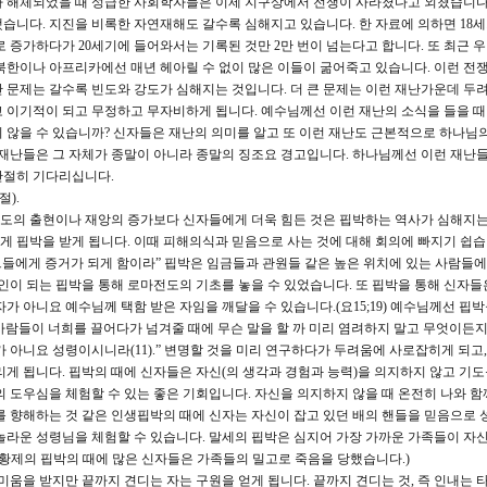
가 해체되었을 때 성급한 사회학자들은 이제 지구상에서 전쟁이 사라졌다고 외쳤습니다
습니다. 지진을 비록한 자연재해도 갈수록 심해지고 있습니다. 한 자료에 의하면 18세
번으로 증가하다가 20세기에 들어와서는 기록된 것만 2만 번이 넘는다고 합니다. 또 최근
북한이나 아프리카에선 매년 헤아릴 수 없이 많은 이들이 굶어죽고 있습니다. 이런 전
 문제는 갈수록 빈도와 강도가 심해지는 것입니다. 더 큰 문제는 이런 재난가운데 두
 이기적이 되고 무정하고 무자비하게 됩니다. 예수님께선 이런 재난의 소식을 들을 
 않을 수 있습니까? 신자들은 재난의 의미를 알고 또 이런 재난도 근본적으로 하나님
 재난들은 그 자체가 종말이 아니라 종말의 징조요 경고입니다. 하나님께선 이런 재난들
간절히 기다리십니다.
).
도의 출현이나 재앙의 증가보다 신자들에게 더욱 힘든 것은 핍박하는 역사가 심해지는
 핍박을 받게 됩니다. 이때 피해의식과 믿음으로 사는 것에 대해 회의에 빠지기 쉽습
 그들에게 증거가 되게 함이라” 핍박은 임금들과 관원들 같은 높은 위치에 있는 사람들
죄인이 되는 핍박을 통해 로마전도의 기초를 놓을 수 있었습니다. 또 핍박을 통해 신자들
가 아니요 예수님께 택함 받은 자임을 깨달을 수 있습니다.(요15;19) 예수님께선 핍박
“사람들이 너희를 끌어다가 넘겨줄 때에 무슨 말을 할 까 미리 염려하지 말고 무엇이든지
 아니요 성령이시니라(11).” 변명할 것을 미리 연구하다가 두려움에 사로잡히게 되고
게 됩니다. 핍박의 때에 신자들은 자신(의 생각과 경험과 능력)을 의지하지 않고 기도
 도우심을 체험할 수 있는 좋은 기회입니다. 자신을 의지하지 않을 때 온전히 나와 함
를 향해하는 것 같은 인생핍박의 때에 신자는 자신이 잡고 있던 배의 핸들을 믿음으로 
놀라운 성령님을 체험할 수 있습니다. 말세의 핍박은 심지어 가장 가까운 가족들이 자
로황제의 핍박의 때에 많은 신자들은 가족들의 밀고로 죽음을 당했습니다.)
움을 받지만 끝까지 견디는 자는 구원을 얻게 됩니다. 끝까지 견디는 것, 즉 인내는 