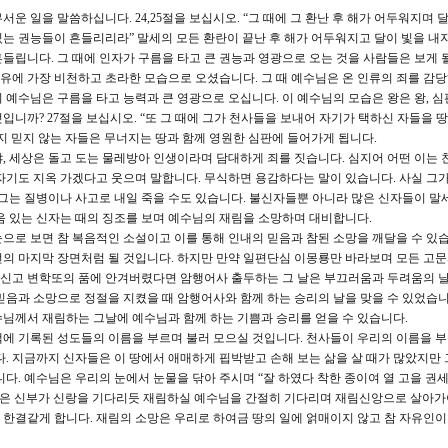
운 일을 말씀하십니다. 24,25절을 보십시오. “그 때에 그 환난 후 해가 어두워지며 
는 권능들이 흔들리리라” 말세의 모든 환란이 끝난 후 해가 어두워지고 달이 빛을 내지
들립니다. 그 때에 인자가 구름을 타고 큰 권능과 영광으로 오는 것을 사람들은 보게 
구유에 가장 비천하고 초라한 모습으로 오셨습니다. 그 때 예수님은 온 인류의 죄를 감
 예수님은 구름을 타고 능력과 큰 영광으로 오십니다. 이 예수님의 모습은 왕은 왕, 심
니까? 27절을 보십시오. “또 그 때에 그가 천사들을 보내어 자기가 택하신 자들을 
지 믿지 않는 자들은 무너지는 땅과 함께 영원한 심판에 들어가게 됩니다.
, 세상은 돌고 도는 물레방아 인생이라며 담대하게 죄를 짓습니다. 심지어 어떤 이는 
자기도 지옥 가겠다고 웃으며 말합니다. 무식하면 용감하다는 말이 있습니다. 사실 그가
 그는 질병이나 사고로 내일 죽을 수도 있습니다. 불신자들뿐 아니라 많은 신자들이 말
음 있는 신자는 때의 징조를 보며 예수님의 재림을 소망하며 대비합니다.
으로 보면 참 복음적인 소설이고 이를 통해 인내의 믿음과 참된 소망을 깨달을 수 있습
의 마지막 장면처럼 될 것입니다. 하지만 만약 일편단심 이몽룡만 바라보며 모든 고
꾸로 신고 변학또의 품에 안겨버렸다면 암행어사 출두하는 그 날은 부끄러움과 두려움의 
믿음과 소망으로 정절을 지켰을 때 암행어사와 함께 하는 승리의 날을 맞을 수 있었습니
님께서 재림하는 그날에 예수님과 함께 하는 기쁨과 승리를 얻을 수 있습니다.
에 기록된 성도들의 이름을 부르며 불러 모으실 것입니다. 천사들이 우리의 이름을 부
다. 지금까지 신자들은 이 땅에서 애매하게 핍박받고 손해 보는 삶을 살 때가 많았지만 
다. 예수님은 우리의 눈에서 눈물을 닦아 주시며 “잘 하였다 착한 종이여 열 고을 권
들은 신부가 신랑을 기다리듯 재림하실 예수님을 간절히 기다리며 재림신앙으로 살아가
한결같게 합니다. 재림의 소망은 우리로 하여금 땅의 일에 얽매이지 않고 참 자유인이