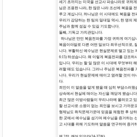
세기 초까지는 미국을 선교사 파송나라로 귀하게 
님은 조용한 나라, 한 많은 나라 조선에 복음을
루고 계십니다. 하나님은 이 시대에도 복음을 
우리가 감당하는 한 팀의 일대일 역사, 한 명
주님과 함께 섬길 수 있길 기도합니다.
둘째, 기독교 가치관입니다.
하나님은 만민 복음전파를 가장 귀하게 여기십니다. “The gospe
복음이야말로 다른 어떤 일보다 최우선적으로, 
니다. 부활하신 예수님은 현실문제로 떨고 있는 
6:15) 하셨습니다. 왜 이렇게 복음전파를 강조
입니다. 우리는 할 일 많은 이 시대에 무엇부터 
려할 때도 있습니다. 그러나 주님은 복음전파를 
니다. 우리가 현실문제에 매이고 염려할 것이 
다.
죄인이 이 말씀을 맡게 됐을 때 심히 부담스러웠
상속에서 현실에 매이는 자신을 깨닫게 됐습니다.
최근 많은 이방사람들이 우리나라에 몰려오고 있
할 선교사로 소원이 없는 죄인을 보시고 가까운
형제님도 취직문제가운데 믿음을 체험한 후 상하
한 곳에서 예수님을 섬기며 예수님을 증거하는 
고 시대를 위해 기도하며 말씀을 연구하며 증거하
제 2장, 깨어 있으라(24-37절).