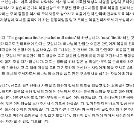
쓰셨습니다. 이후 미국이 타락하여 제사장 나라 거룩한 백성의 사명을 감당치 못하였
 전파하시고 겸손과 끈기와 복음신앙으로 무장된 한국 선교사들을 통해 복음을 전파하는
전파하는 주의 종들을 역사의 주체자들로 삼으시고 복음이 먼저 만국에 전파되도록 역사
의 제자양성이 역사를 움직이게 하는 원동력임을 믿고 우리는 복음전파자로서 자부심과 
l must first be preached to all nations"라 하셨습니다. ‘must', 'first'라 하신
절대적으로 전파되어야 한다는 것입니다. 하나님의 간절한 소원은 만민에게 복음이 전
제자들에게 분명하게 말씀하셨습니다. “너희는 온 천하에 다니며 만민에게 복음을 전파하
하시는 것입니까? 복음만이 죄로 병들어 죽고 영원한 심판에 이를 자를 구원하시고 영생을
해야 할지 모를 때가 많습니다. 때로는 장래를 위해 젊은 날 확실한 무엇을 준비해야 하
가장 기뻐하시고 그 일에 마음을 드리고 기도하며 헌신하는 사람에게 복을 주시고 승
아니라 역사의 주체자로서 하나님의 소원을 품고 만민 구속역사를 섬기는 자들이 되기를
습니다. 선교의 최전선에서 사명을 감당하며 말세의 징조를 꿰뚫고 있는 최빠벨선교님
 하지만 말씀을 통해 말세의 때에 예수님께서 주시는 믿음과 소망을 덧입고 깨어있게
습니다. 센타근처에도 길가다 부딪히는 이들이 이방학생들입니다. 하나님께선 만국에
곳에 많은 이방양들을 보내주셔서 섬기도록 하셨습니다. 얼마전까지 예배보며 말씀공부
이 회사에 취직되 가게됐습니다. 그가 다른 선교사님과 동역하여 물질주의와 인본주의
선교사로 귀하게 쓰임받을 수 있길 기도합니다. 죄인이 말세의 때에 깨어서 세상죄에 
는 자가 될 수 있길 기도합니다.