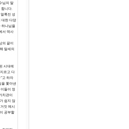
수님의 말
 합니다.
 얼룩진 성
 대한 다양
나 하나님을
에서 역사
상의 끝이
통해 말세의
된 시대에
 지르고 다
”고 하자
님을 쫓아낸
 이들이 정
 가치관이
가 쉽지 않
 거짓 메시
깊이 공부할