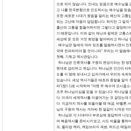
으로 되지 않습니다. 인내는 믿음으로 예수님을 굳
고 나를 천국본향으로 인도하시는 예수님을 믿음
또한 새로운 시대가 왔음을 알리는 해산의 고통입니
되는 고난에 마음이 답답합니다. 하지만 그 밑의 영어를 보면 
출산의 고통을 힘들어하지만 그렇다고 절망하거나
기 때문입니다. 이와 같이 재난과 핍박은 고통스
세상에 둔 모든 거짓 희망을 털어버리고 하나님 
예수님은 말세의 여러 징조를 말씀하시면서 인류 
국에 전파되어야 할 것이니라” 우리는 이 말씀에서
첫째, 기독교 역사관입니다.
하나님은 인류역사를 구원의 완성이라는 한 방
뜻대로 섭리하고 계십니다. 하나님은 인간이 타락한
도를 이 땅에 보내시고 십자가에서 우리의 속죄
있습니다. 세상 역사가들은 태초와 종말을 알지 
라”(창1:1)로 시작하여 “아멘 주 예수여 오시옵
조주 하나님이심을 믿을 수 있습니다. 하나님을 
다. 미국이 세계역사를 이끌어가는 것 같았는데 
다. 지금까지 역사를 되돌아볼 때 애굽, 바벨론,
님의 구원의 역사는 겨자씨 한 알같이 시작은 
하나님은 각 시대마다 부르심에 응답하여 나오는
여 복음역사를 준비시키셨고, 사도 바울을 통하여
프, 윌리암 케리, 캐임브리지 세븐, 허드슨 테일