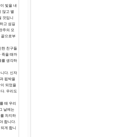
달이 빛을 내
 않고 별
될 것입니
당하고 섬길
판주의 모
땅 끝으로부
친한 친구들
 죽을 때까
세를 생각하
니다. 신자
문과 핍박을
날이 되었을
다. 우리도
를 때 우리
그 날에는
세를 차지하
야 합니다.
 되게 합니