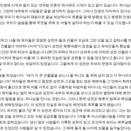
인생에 시작과 끝이 있는 것처럼 인류의 역사에도 시작이 있고 끝이 있습니다. 하나님
. 그런데 대부분의 사람들은 끝을 생각하지 않습니다. 그러나 인생의 마지막이 있다는
 우리가 예수님의 재림으로 끝날 세상역사의 흐름을 알 때 방향성 있고 분명한 인생을
있는 우리가 말씀을 통해 무엇을 위해 또 어떻게 살아야 하는가 배울 수 있길 기도합니다
하고 나올 때 제자들은 장엄한 성전의 돌과 건물의 모습에 그만 넋을 잃고 감탄사를
 건물들이 어떠하니이까!”(1) 당시 성전은 헤롯대왕이 정권을 잡고 유대인들의 환심을
만 무려 82년이 걸렸습니다.(BC19-AD63) 역사가 요세푸스에 의하면 성전 건물은
식하여 햇살이 비출 때 그 화려한 모습은 말로 표현할 수 없을 정도였다고 합니다. 당시
할 자격이 없다는 속담까지 있었습니다. 그들에게 이 성전은 히브리 문명의 금자탑이요
.
 하셨습니다. “네가 이 큰 건물들을 보느냐 돌 하나도 돌 위에 남지 않고 다 무너뜨
것입니까? 제자들은 화려하고 웅장한 성전과 그곳을 찾는 많은 예배자들 그 안에서 화려
동네 출신으로 현재 머물 거처도 없이 구름처럼 바람처럼 떠다니는 자신들의 모습에 
린 제자들과는 달리 예수님은 성전의 내부의 부패상을 보시고 성전의 멸망에 대해 예언
의 말씀을 듣는, 하나님을 만나는 곳입니다. 그러나 현재 성전은 헤롯의 탐욕과 백성
로 변해있었습니다. 이 성전은 진실로 예수님의 예언대로 최후를 맞게 됐습니다.
니다. 하지만 불과 7년 후 이 성전은 로마의 디도 장군에 의해 파괴되고 맙니다. 그는 
 성을 포위하고 모든 식량 공급로를 끊었습니다. 5개월 후 이스라엘사람들 110만 명
 포로로 잡혀갔습니다. 당시 많은 사람들이 거룩한 성전이 있고 견고하게 보이는 예루살렘
 도망갔던 사람들은 살 수 있었습니다. 그 때에 돌과 돌 사이에 보물을 숨겨놓았다는