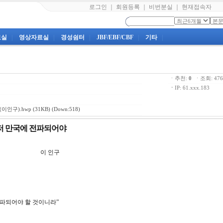
로그인
｜
회원등록
｜
비번분실
｜
현재접속자
료실
|
영상자료실
|
경성쉼터
|
JBF/EBF/CBF
|
기타
|
ㆍ추천:
0
ㆍ조회: 4
ㆍ
IP: 61.xxx.183
(이인구).hwp
(31KB) (Down:518)
 먼저 만국에 전파되어야
1강 이 인구
 전파되어야 할 것이니라”