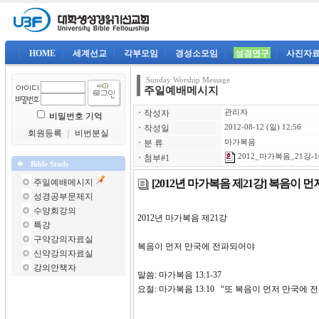
|
HOME
|
세계선교
|
각부모임
|
경성소모임
|
성경연구
|
사진자
Sunday Worship Message
주일예배메시지
ㆍ
작성자
관리자
비밀번호 기억
ㆍ
작성일
2012-08-12 (일) 12:56
회원등록
｜
비번분실
ㆍ
분 류
마가복음
2012_마가복음_21강-1
ㆍ
첨부#1
Bible Study
[2012년 마가복음 제21강] 복음이
주일예배메시지
성경공부문제지
수양회강의
2012년 마가복음 제2
특강
구약강의자료실
복음이 먼저 만국에 전파되어야
신약강의자료실
강의안책자
말씀: 마가복음 13:1-37
요절: 마가복음 13:10 “또 복음이 먼저 만국에