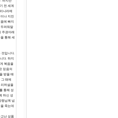
. 하지만
기 전 세계
 우리나라에
쟁이나 지진
려움에 빠지
때 두려워말
의 주권아래
을 통해 세
 것입니다.
니다. 하지
에게 복음을
은 믿음의
을 받을 때
 그 때에
, 리허설을
를 통해 성
께 하신 성
성령님께 넘
신을 죽는데
타고난 성품