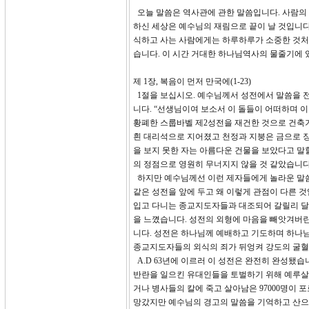
오늘 말씀은 역사관에 관한 말씀입니다. 사람의 
하신 세상은 예수님의 재림으로 끝이 날 것입니다
식하고 사는 사람에게는 하루하루가 소중한 것처럼
습니다. 이 시간 거대한 하나님역사의 물줄기에 
제 1장, 복음이 먼저 만국에(1-23)
1절을 보십시오. 예수님께서 성전에서 말씀을 전
니다. “선생님이여 보소서 이 돌들이 어떠하며 이
황폐한 스룹바벨 제2성전을 재건한 것으로 건축기간
흰 대리석으로 지어졌고 천정과 지붕은 금으로 장
을 보지 못한 자는 아름다운 건물을 보았다고 말
의 정점으로 영원히 무너지지 않을 것 같았습니다
하지만 예수님께선 이런 제자들에게 놀라운 말씀을
같은 성전을 앞에 두고 왜 이렇게 관점이 다른 
입고 다니는 종교지도자들과 대조되어 갈릴리 달
을 느꼈습니다. 성전의 외형에 마음을 빼앗겨버
니다. 성전은 하나님께 예배하고 기도하며 하나님
종교지도자들의 외식의 죄가 뒤엉켜 강도의 굴혈
A.D 63년에 이르러 이 성전은 완전히 완성됐습
반란을 일으킨 유대인들을 토벌하기 위해 예루살렘
거나 병사들의 칼에 죽고 살아남은 97000명이
망갔지만 예수님의 경고의 말씀을 기억하고 산으로