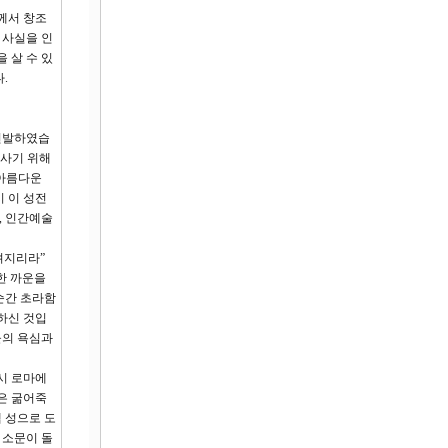
께서 창조
 사실을 인
 살 수 있
.
 연발하였습
 사기 위해
 아름다운
 이 성전
, 인간예술
려지리라”
한 까운을
순간 초라함
하신 것입
들의 욕심과
당시 로마에
은 굶어죽
 성으로 도
 소문이 돌