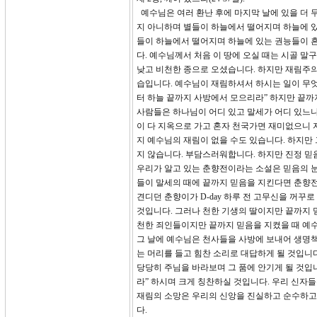
예수님은 여러 환난 후에 마지막 날에 있을 더 무서
지 아니하며 별들이 하늘에서 떨어지며 하늘에 있
들이 하늘에서 떨어지며 하늘에 있는 권능들이 흔
다. 예수님께서 처음 이 땅에 오실 때는 시골 말
낮고 비천한 종으로 오셨습니다. 하지만 재림주의
습입니다. 예수님이 재림하셔서 하시는 일이 무엇입
터 하늘 끝까지 사방에서 모으리라” 하지만 끝까
사람들은 하나님이 어디 있고 말세가 어디 있느냐
이 다 지옥으로 가고 혼자 천국가면 재미없으니 
지 예수님의 재림이 없을 수도 있습니다. 하지만
지 않습니다. 부담스러워합니다. 하지만 진정 믿
우리가 알고 있는 춘향전이라는 소설은 믿음의 눈
들이 말세의 때에 끝까지 믿음을 지킨다면 춘향전
견디던 춘향이가 D-day 하루 전 고무신을 꺼
것입니다. 그러나 천한 기생의 딸이지만 끝까지 
천한 죄인들이지만 끝까지 믿음을 지켰을 때 예수
그 날에 예수님은 천사들을 사방에 보내어 생명책
는 머리를 들고 힘찬 소리로 대답하게 될 것입니
당당히 주님을 바라보며 그 품에 안기게 될 것입니
라” 하시며 크게 칭찬하실 것입니다. 우리 신자
재림의 소망은 우리의 신앙을 진실하고 순수하고 
다.