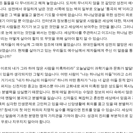
모든 돌들을 다 무너뜨리고 헤쳐 놓았습니다. 도저히 무너지지 않을 것 같았던 성전이 예
니다. 성전에서 유일하게 남은 것은 서쪽에 있는 벽의 일부로 오늘날 ‘통곡의 벽’이라고
들은 그 벽을 붙들고 울면서 기도할 수밖에 없습니다. 하나님영광을 위한 성전이 죄로
레기 더미일 뿐 이었습니다. 인터넷과 정보통신의 발달로 사람들은 세상에 대한, 역사에
분의 사람들은 자기가 보고 싶은 것만을 보고 세상에서 보여주는 것만을 봅니다. 그러
으로 눈에 보이는 것만을 봐서는 안됩니다. 세상역사를 주관하시고 이끄시는 하나님 편
우리는 어떻게 살아야 할지 또 무엇을 위해 살아야 할지 알 수 있습니다.
은 제자들이 예수님께 그 때와 징조에 대해 물었습니다. 유대인들에게 성전의 멸망은 세
싸였습니다. 현재를 살아가고 있는 우리들도 예수님께서 제자들에게 주신 이 말씀을 
엇입니까?
서 이르되 내가 그라 하여 많은 사람을 미혹하리라” 오늘날같이 과학기술과 문화가 발달
이 있을까 생각되지만 그렇지 않습니다. 어떤 사람이 “나는 하나님의 아들”이라고 소리
거기서도 “내가 하나님의 아들이다” 하니까 어떤 환자가 “나는 너 같은 아들 둔적 없다
 퍼지는 신천지란 종교는 캠퍼스뿐 아니라 교회내로 퍼져 미혹된 많은 성도들이 목사
 분별력을 상실했기 때문입니다. 현재 매일 쏟아지는 수많은 정보의 바다 속에서 많은
운데 멘탈이 붕괴되고 분별력을 잃습니다. 신자들도 복잡하고 혼란한 세상에서 믿음과
특히 심각한 인생문제로 고민하고 있을 때나 신앙생활에 회의를 품고 있을 때 분별하기
? 창세기의 첫 여인 하와의 치명적 실수를 깨달으면 힌트를 얻을 수 있습니다. 세상의
닌 말씀에 기초한 분명한 영적 가치관을 가져야 합니다. 성경의 진리를 부분적으로 
 우로나 치우치지 말아야 합니다.