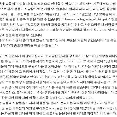
게 붙들 때 가능합니다. 또 소망으로 인내할 수 있습니다. 세상 어떤 가운데서도 나와
으로 굳게 붙들고 소망함으로 인내할 수 있습니다. 말세의 때의 재난과 핍박은 종말의
다. 8절의 후반부를 보십시오. “이는 재난의 시작이니라.” 말씀을 그냥 보이는 대로
기쁨과 희망을 가질 수 있습니다. “These are the beginning of birth pain."
 포기하지 않습니다. 그것은 해산의 고통을 통과하여 귀하고 사랑스러운 새 생명을 얻
러운 것이지만 신자들에게 새 시대가 도래할 것이라는 희망의 징조가 됩니다. 또 이런 
앞에 온전히 돌이킬 수 있습니다.
역사가 어떻게 흘러가고 있는지 말씀하십니다. 10절을 다 같이 읽겠습니다. “또 복음
 두 가지 중요한 진리를 배울 수 있습니다.
향으로 일관되게 이끌어가십니다. 하나님은 천지를 창조하시고 창조하신 세상을 하나
 후 곧 바로 구속역사를 시작하셨습니다.(창3:15) 그리고 약속대로 마침내 독생자 
제물이 되게 하심으로 구원역사를 완성하셨습니다. 하나님의 역사는 이렇게 시작이 있고
못하기 때문에 그 과정에서 방황합니다. 그러나 성경은 “태초에 하나님이 천지를 창조
소서”(계22:20)로 끝맺고 있습니다. 우리가 이러한 기독교 역사관을 확립할 때 역사의 
알지 못하는 세상 사람들은 세상 역사가 몇몇 강대국의 지도자에 의해 주관되는 것으
어느덧 중국이 강대국이 되어 세계역사를 주관해 나갈 것 같습니다. 그러나 사실은 그
 바사, 그리스, 로마 등 세상 나라는 흥망성쇠를 거치며 역사의 현장에서 사라졌습니다.
미미하였지만 점점 자라 마침내 세계를 정복하고 다스리게 되었습니다.
 믿음의 사람들을 쓰셔서 복음을 땅 끝까지 전파하는 역사를 이루셨습니다. 열두 사
 전 유럽에 복음의 씨앗을 뿌리셨습니다. 유럽에서 성숙한 복음역사는 18세기 프랑케
러 등 자신의 전 생애를 바쳐 헌신한 선교사님들을 통해 전 세계로 확장되어 나갔습니다. 1