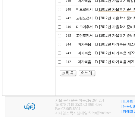
마가복음
[2012년 가을학기특강
249
베드로전서
[2012년 가을학기준비
248
고린도전서
[2012년 가을학기준비
247
디모데후서
[2012년 가을학기준비
246
고린도전서
[2012년 가을학기준비
245
마가복음
[2012년 마가복음 제
244
마가복음
[2012년 마가복음 제2
243
마가복음
[2012년 마가복음 제
242
서울 동대문구 이문2동 264-231
[UBF한
Tel:070-7119-3521,02-968-4586
[뉴욕UB
Fax:02-965-8594
[키에프U
서제임스목자님메일:Suhjt@hitel.net