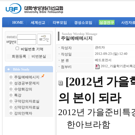
|
HOME
|
세계선교
|
각부모임
|
경성소모임
|
성경연구
|
사진자
Sunday Worship Message
주일예배메시지
ㆍ
작성자
관리자
비밀번호 기억
ㆍ
작성일
2012-09-23 (일) 12:40
회원등록
｜
비번분실
ㆍ
분 류
베드로전서
2012_가을학기준비특강4
ㆍ
첨부#1
Bible Study
주일예배메시지
[2012년 가
성경공부문제지
수양회강의
의 본이 되라
특강
구약강의자료실
신약강의자료실
2012년
강의안책자
한아브라함