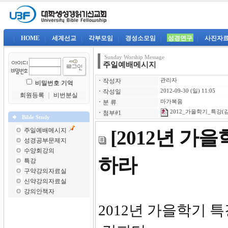
|
HOME
|
세계선교
|
각부모임
|
경성소모임
|
성경연구
|
사진자
Sunday Worship Message
주일예배메시지
ㆍ
작성자
관리자
비밀번호 기억
ㆍ
작성일
2012-09-30 (일) 11:05
회원등록
｜
비번분실
ㆍ
분 류
마가복음
2012_가을학기_특강(김
ㆍ
첨부#1
Bible Study
주일예배메시지
[2012년 가
성경공부문제지
수양회강의
하라
특강
구약강의자료실
신약강의자료실
강의안책자
2012