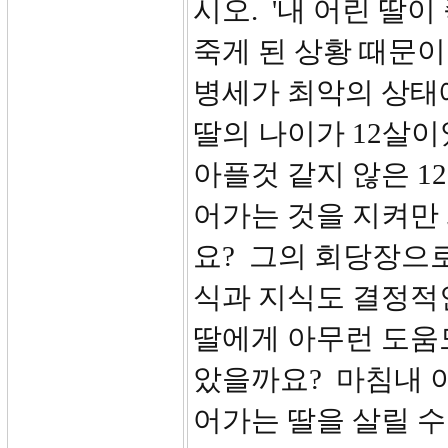
시오. '내 어린 딸
죽게 된 상황 때문이
병세가 최악의 상태에
딸의 나이가 12살이
아플것 같지 않은 12
어가는 것을 지켜만
요? 그의 회당장으
식과 지식도 결정적
딸에게 아무런 도움
았을까요? 마침내 
어가는 딸을 살릴 수