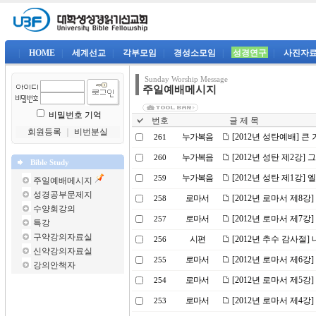
|
HOME
|
세계선교
|
각부모임
|
경성소모임
|
성경연구
|
사진자
Sunday Worship Message
주일예배메시지
비밀번호 기억
번호
글 제 목
회원등록
｜
비번분실
누가복음
[2012년 성탄예배] 큰
261
누가복음
[2012년 성탄 제2강]
260
Bible Study
누가복음
[2012년 성탄 제1강
259
주일예배메시지
성경공부문제지
로마서
[2012년 로마서 제8강
258
수양회강의
로마서
[2012년 로마서 제7강
257
특강
구약강의자료실
시편
[2012년 추수 감사절
256
신약강의자료실
로마서
[2012년 로마서 제6
255
강의안책자
로마서
[2012년 로마서 제5강
254
로마서
[2012년 로마서 제4강]
253