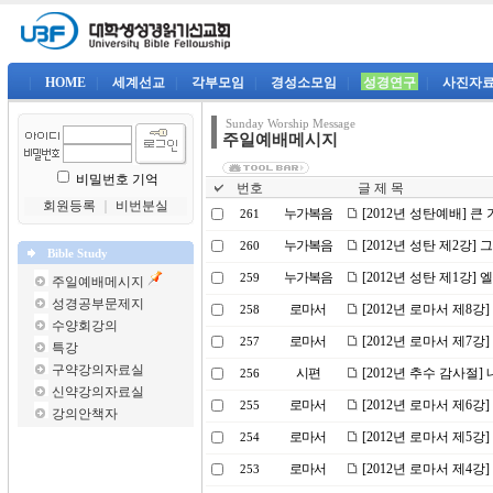
|
HOME
|
세계선교
|
각부모임
|
경성소모임
|
성경연구
|
사진자
Sunday Worship Message
주일예배메시지
비밀번호 기억
번호
글 제 목
회원등록
｜
비번분실
누가복음
[2012년 성탄예배] 큰
261
누가복음
[2012년 성탄 제2강]
260
Bible Study
누가복음
[2012년 성탄 제1강
259
주일예배메시지
성경공부문제지
로마서
[2012년 로마서 제8강
258
수양회강의
로마서
[2012년 로마서 제7강
257
특강
구약강의자료실
시편
[2012년 추수 감사절
256
신약강의자료실
로마서
[2012년 로마서 제6
255
강의안책자
로마서
[2012년 로마서 제5강
254
로마서
[2012년 로마서 제4강]
253