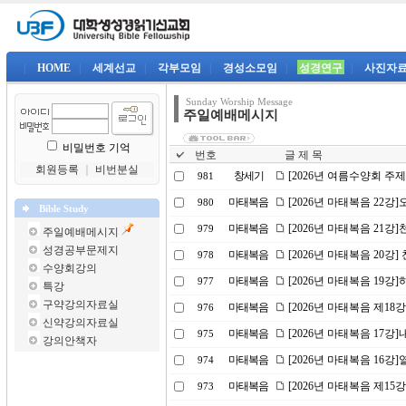
|
HOME
|
세계선교
|
각부모임
|
경성소모임
|
성경연구
|
사진자
Sunday Worship Message
주일예배메시지
비밀번호 기억
번호
글 제 목
회원등록
｜
비번분실
창세기
[2026년 여름수양회 주
981
마태복음
[2026년 마태복음 22
980
Bible Study
마태복음
[2026년 마태복음 21강]
979
주일예배메시지
성경공부문제지
마태복음
[2026년 마태복음 20강] 
978
수양회강의
마태복음
[2026년 마태복음 19
977
특강
구약강의자료실
마태복음
[2026년 마태복음 제18
976
신약강의자료실
마태복음
[2026년 마태복음 17강
975
강의안책자
마태복음
[2026년 마태복음 16
974
마태복음
[2026년 마태복음 제15
973