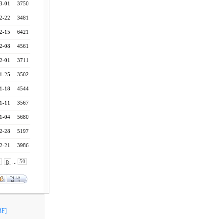
3-01
3750
2-22
3481
2-15
6421
2-08
4561
2-01
3711
1-25
3502
1-18
4544
1-11
3567
1-04
5680
2-28
5197
2-21
3986
0
,,,
50
F]