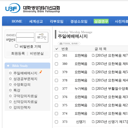
|
HOME
|
세계선교
|
각부모임
|
경성소모임
|
성경연구
|
사진자
Sunday Worship Message
주일예배메시지
비밀번호 기억
번호
글 제 목
회원등록
｜
비번분실
요한복음
[2015년 요한복음 제
381
요한복음
[2015년 요한복음 제
380
Bible Study
요한복음
[2015년 요한복음 
379
주일예배메시지
성경공부문제지
요한복음
[2015년 요한복음 제
378
수양회강의
누가복음
[2015년 부활절수양
377
특강
구약강의자료실
요한복음
[2015년 요한복음 제
376
신약강의자료실
요한복음
[2015년 요한복음 제
375
강의안책자
요한복음
[2015년 요한복음 제
374
신명기
[2015년 신명기 제1
373