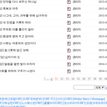
6강] 언약을 다시 세우신 하나님
관리자
2015-0
5강] 축복과 저주
관리자
2015-0
4강] 나그네, 고아, 과부를 위해 남겨두라
관리자
2015-0
3강] 네 진영을 거룩히 하라
관리자
2015-0
2강] 무죄한 피를 흘리지 말라
관리자
2015-0
1강] 평생에 옆에 두고 읽어라
관리자
2015-0
0강] 너희는 여호와의 성민이다
관리자
2015-0
3강] 질그릇에 담긴 보배
관리자
2015-0
제2강] 십자가의 도
관리자
2015-0
1강] 말씀을 열면 빛이 비치어
관리자
2014-1
] 너희를 위하여 구주가 나셨다
관리자
2014-1
1
,,,
31
32
33
34
35
36
37
38
39
4
국본부]
[유럽UBF]
[UBF국제본부]
[UBF TV]
[시카고UBF]
[Mother Barry's Homepage]
F]
[워싱턴UBF]
[노스웨스턴UBF]
[콜롬비아UBF]
[코스타리카UBF]
[프랑크푸르트UB