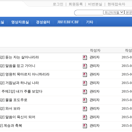
로그인
｜
회원등록
｜
비번분실
｜
현재접속자
료실
|
영상자료실
|
경성쉼터
|
JBF/EBF/CBF
|
기타
|
작성자
작성
7강] 듣는 자는 살아나리라
관리자
2015-0
6강] 말씀을 믿고 가더니
관리자
2015-0
제5강] 영원히 목마르지 아니하리라
관리자
2015-0
4강] 거듭남과 하나님 나라
관리자
2015-0
회 주제2강] 내가 주를 보았다
관리자
2015-0
3강] 물을 포도주로
관리자
2015-0
2강] 와서 보라
관리자
2015-0
1강] 말씀이 육신이 되어
관리자
2015-0
7강] 계승과 축복
관리자
2015-0