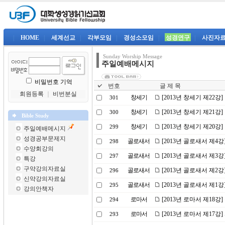
|
HOME
|
세계선교
|
각부모임
|
경성소모임
|
성경연구
|
사진자
Sunday Worship Message
주일예배메시지
비밀번호 기억
번호
글 제 목
회원등록
｜
비번분실
창세기
[2013년 창세기 제22강
301
창세기
[2013년 창세기 제21
300
Bible Study
창세기
[2013년 창세기 제20
299
주일예배메시지
성경공부문제지
골로새서
[2013년 골로새서 제4
298
수양회강의
골로새서
[2013년 골로새서 제3
297
특강
구약강의자료실
골로새서
[2013년 골로새서 제2
296
신약강의자료실
골로새서
[2013년 골로새서 제1
295
강의안책자
로마서
[2013년 로마서 제18강
294
로마서
[2013년 로마서 제17강
293