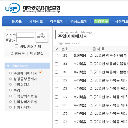
|
HOME
|
세계선교
|
각부모임
|
경성소모임
|
성경연구
|
사진자
Sunday Worship Message
주일예배메시지
비밀번호 기억
번호
글 제 목
회원등록
｜
비번분실
요한복음
[2011년 여름수양회 
182
누가복음
[2011년 여름바이블캠
181
Bible Study
누가복음
[2011년 여름바이블캠
180
주일예배메시지
성경공부문제지
누가복음
[2011년 누가복음 제1
179
수양회강의
누가복음
[2011년 누가복음 제
178
특강
구약강의자료실
누가복음
[2011년 누가복음 제1
177
신약강의자료실
누가복음
[2011년 누가복음 제
176
강의안책자
누가복음
[2011년 누가복음 제
175
누가복음
[2011년 누가복음 제1
174