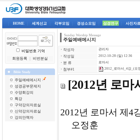
|
HOME
|
세계선교
|
각부모임
|
경성소모임
|
성경연구
|
사진자
Sunday Worship Message
주일예배메시지
ㆍ
작성자
관리자
비밀번호 기억
ㆍ
작성일
2012-10-28 (일) 12:36
회원등록
｜
비번분실
ㆍ
분 류
로마서
2012_로마서_4강_(오정
ㆍ
첨부#1
Bible Study
주일예배메시지
[2012년 로마
성경공부문제지
수양회강의
특강
구약강의자료실
2012
신약강의자료실
강의안책자
오정훈