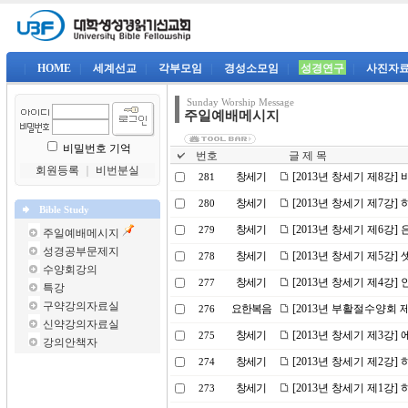
|
HOME
|
세계선교
|
각부모임
|
경성소모임
|
성경연구
|
사진자
Sunday Worship Message
주일예배메시지
비밀번호 기억
번호
글 제 목
회원등록
｜
비번분실
창세기
[2013년 창세기 제8강]
281
창세기
[2013년 창세기 제7강]
280
Bible Study
창세기
[2013년 창세기 제6강]
279
주일예배메시지
성경공부문제지
창세기
[2013년 창세기 제5강]
278
수양회강의
창세기
[2013년 창세기 제4강
277
특강
구약강의자료실
요한복음
[2013년 부활절수양회 
276
신약강의자료실
창세기
[2013년 창세기 제3강]
275
강의안책자
창세기
[2013년 창세기 제2강
274
창세기
[2013년 창세기 제1강
273