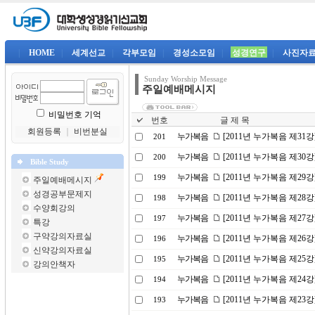
|
HOME
|
세계선교
|
각부모임
|
경성소모임
|
성경연구
|
사진자
Sunday Worship Message
주일예배메시지
비밀번호 기억
번호
글 제 목
회원등록
｜
비번분실
누가복음
[2011년 누가복음 제31
201
누가복음
[2011년 누가복음 제30
200
Bible Study
누가복음
[2011년 누가복음 제2
199
주일예배메시지
성경공부문제지
누가복음
[2011년 누가복음 제28
198
수양회강의
누가복음
[2011년 누가복음 제27
197
특강
구약강의자료실
누가복음
[2011년 누가복음 제2
196
신약강의자료실
누가복음
[2011년 누가복음 제25
195
강의안책자
누가복음
[2011년 누가복음 제24
194
누가복음
[2011년 누가복음 제2
193