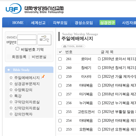
|
HOME
|
세계선교
|
각부모임
|
경성소모임
|
성경연구
|
사진자
Sunday Worship Message
주일예배메시지
비밀번호 기억
번호
글 제 목
회원등록
｜
비번분실
로마서
[2019년 로마서 제
261
창세기
[2019년 창세기 제
260
Bible Study
이사야
[2022년 가을 제자
259
주일예배메시지
성경공부문제지
마태복음
[2020년 마태복음 
258
수양회강의
마가복음
[2018년 마가복음 
257
특강
구약강의자료실
누가복음
[2022년 누가복음 
256
신약강의자료실
고린도전서
[2023년 부활절 말씀
255
강의안책자
마태복음
[2020년 마태복음 
254
요한복음
[2021년 요한복음 제
253