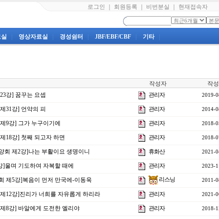
로그인
｜
회원등록
｜
비번분실
｜
현재접속자
료실
|
영상자료실
|
경성쉼터
|
JBF/EBF/CBF
|
기타
|
작성자
작성
제23강] 꿈꾸는 요셉
관리자
2019-0
 제31강] 언약의 피
관리자
2014-0
음 제9강] 그가 누구이기에
관리자
2018-0
 제18강] 첫째 되고자 하면
관리자
2018-0
수양회 제2강]나는 부활이요 생명이니
휴화산
2021-0
 5강]울며 기도하여 자복할 때에
관리자
2023-1
리스닝
양회 제5강]복음이 먼저 만국에-이동욱
2011-0
음 제12강]진리가 너희를 자유롭게 하리라
관리자
2021-0
상 제8강] 바알에게 도전한 엘리야
관리자
2018-1