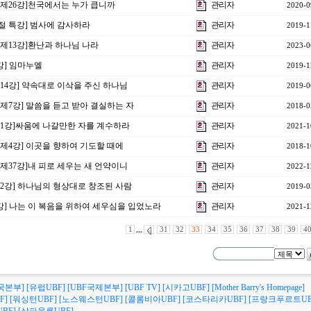
음 제26강]천국에서는 누가 큽니까
관리자
2020-0
사절 특강] 범사에 감사하라
관리자
2019-1
전 제13강]환난과 하나님 나라
관리자
2023-0
1강] 임마누엘
관리자
2019-1
제14강] 약속대로 이삭을 주신 하나님
관리자
2019-0
 제7강] 말씀을 듣고 받아 결실하는 자
관리자
2018-0
 제1강]싸움에 나갈만한 자를 계수하라
관리자
2021-1
상 제4강] 이곳을 향하여 기도할 때에
관리자
2018-1
 제37강]내 피로 세우는 새 언약이니
관리자
2022-1
 제2강] 하나님의 형상대로 창조된 사람
관리자
2019-0
제1강] 나는 이 복음을 위하여 세우심을 입었노라
관리자
2021-1
1
,,,
31
32
33
34
35
36
37
38
39
4
국본부]
[유럽UBF]
[UBF국제본부]
[UBF TV]
[시카고UBF]
[Mother Barry's Homepage]
F]
[워싱턴UBF]
[노스웨스턴UBF]
[콜롬비아UBF]
[코스타리카UBF]
[프랑크푸르트UB