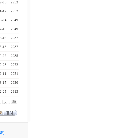
9-06
2953
1-17
2952
6-04
2949
2-15
2949
6-16
2937
5-13
2937
0-02
2935
0-28
2922
2-11
2921
3-17
2920
2-25
2913
0
,,,
50
F]