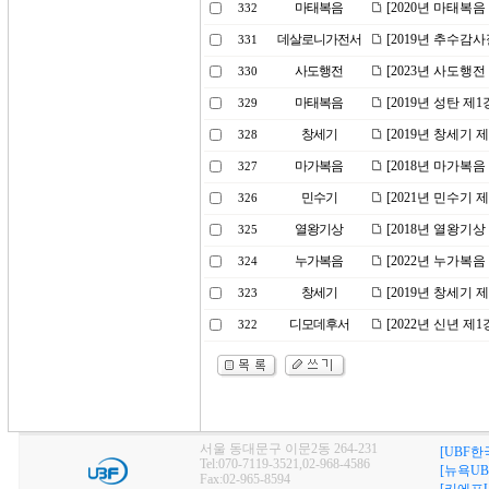
마태복음
[2020년 마태복
332
데살로니가전서
[2019년 추수감
331
사도행전
[2023년 사도행
330
마태복음
[2019년 성탄 제
329
창세기
[2019년 창세기 
328
마가복음
[2018년 마가복음
327
민수기
[2021년 민수기
326
열왕기상
[2018년 열왕기
325
누가복음
[2022년 누가복음
324
창세기
[2019년 창세기
323
디모데후서
[2022년 신년 
322
서울 동대문구 이문2동 264-231
[UBF한
Tel:070-7119-3521,02-968-4586
[뉴욕UB
Fax:02-965-8594