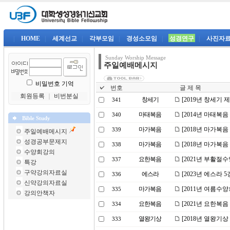
|
HOME
|
세계선교
|
각부모임
|
경성소모임
|
성경연구
|
사진자
Sunday Worship Message
주일예배메시지
비밀번호 기억
번호
글 제 목
회원등록
｜
비번분실
창세기
[2019년 창세기 
341
마태복음
[2014년 마태복음
340
Bible Study
마가복음
[2018년 마가복
339
주일예배메시지
성경공부문제지
마가복음
[2018년 마가복음
338
수양회강의
요한복음
[2021년 부활절
337
특강
구약강의자료실
에스라
[2023년 에스라
336
신약강의자료실
마가복음
[2011년 여름수
335
강의안책자
요한복음
[2021년 요한복
334
열왕기상
[2018년 열왕기
333