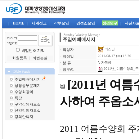
|
HOME
|
세계선교
|
각부모임
|
경성소모임
|
성경연구
|
사진자
Sunday Worship Message
주일예배메시지
리스닝
ㆍ
작성자
비밀번호 기억
ㆍ
작성일
2011-08-17 (수) 18:20
회원등록
｜
비번분실
ㆍ
분 류
누가복음
2011년_여름수양회_주제
ㆍ
첨부#1
Bible Study
주일예배메시지
[2011년 여
성경공부문제지
수양회강의
사하여 주옵소
특강
구약강의자료실
신약강의자료실
강의안책자
2011 여